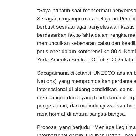
“Saya prihatin saat mencermati penyeles
Sebagai pengampu mata pelajaran Pendidi
berbuat sesuatu agar penyelesaian kasus 
berdasarkan fakta-fakta dalam rangka mel
memunculkan kebenaran palsu dan keadila
petisioner dalam konferensi ke-80 di Ko
York, Amerika Serikat, Oktober 2025 lalu i
Sebagaimana diketahui UNESCO adalah b
Nations) yang mempromosikan perdamai
internasional di bidang pendidikan, sai
membangun dunia yang lebih damai denga
pengetahuan, dan melindungi warisan ber
rasa hormat di antara bangsa-bangsa.
Proposal yang berjudul “Menjaga Legiti
Internasional dalam Tuduhan Ijazah Joko 