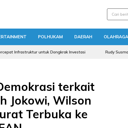
ERTAINMENT
POLHUKAM
DAERAH
OLAHRAG
astruktur untuk Dongkrak Investasi
Rudy Susmanto Dorong 
Demokrasi terkait
ah Jokowi, Wilson
Surat Terbuka ke
SEAN