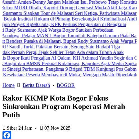
 Amien-Denny Jangan Mainkan Isu, Prabowo Tetap Konstitusional
RI Diraih, Kapolri Dorong Generasi Muda Aktif Jaga Kamtibmas Dig
 Siapkan Tour de Malasari Seri Ketiga, Pariwisata Malasari Digenjot
nstitusi Hukum di Pinrang Bersekongkol Kriminalisasi Andi Edi Sandy
yek Rp980 Juta, KPK Perluas Pengusutan di Bengkulu
Susmanto Ajak Warga Bogor Satukan Perbedaan
 Pelajar MAN 1 Bogor Tampil di Kategori Umum Piala Bank Jakarta
a Pusaka di Malasari, Bupati Rudy Susmanto Ajak Warga Perkuat Per
 Turki, Pakistan Bersatu, Serang Satu Hadapi Tiga
nah Pergi, Jejak Seluler Tetap Ada dalam Tubuh Anak
r Ikuti Pengajian Al Qalam, KH Achmad Yaudin Sogir dan Gus Sholeh B
dan BMSN Perkuat Kolaborasi, Kapolres Ajak Media Sajikan Informas
gi Perbatasan, Panglima 9 Briged TDM Kunjungi Pos Gabma Temajuk 
an: Peserta Membayar di Muka, Mengapa Masih Diperlakukan Berbed
Home
Berita Daerah
•
BOGOR
Rakor KKMP Kota Bogor Fokus
Sinkronkan Program Koperasi Merah
Putih
Siber 24 Jam
-
07 Nov 2025