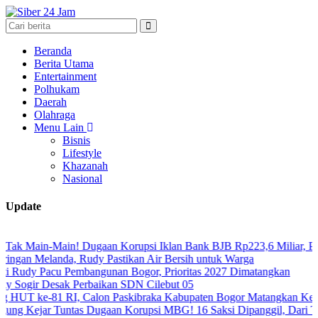
Beranda
Berita Utama
Entertainment
Polhukam
Daerah
Olahraga
Menu Lain
Bisnis
Lifestyle
Khazanah
Nasional
Update
Main! Dugaan Korupsi Iklan Bank BJB Rp223,6 Miliar, Para Tersang
landa, Rudy Pastikan Air Bersih untuk Warga
acu Pembangunan Bogor, Prioritas 2027 Dimatangkan
Desak Perbaikan SDN Cilebut 05
-81 RI, Calon Paskibraka Kabupaten Bogor Matangkan Kesiapan Ber
r Tuntas Dugaan Korupsi MBG! 16 Saksi Dipanggil, Dari Tenaga Ahli