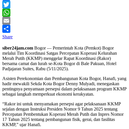
Facebook
Twitter
WhatsApp
Email
Share
siber24jam.com
Bogor — Pemerintah Kota (Pemkot) Bogor
melalui Tim Koordinasi Satgas Percepatan Koperasi Kelurahan
Merah Putih (KKMP) menggelar Rapat Koordinasi (Rakor)
bersama camat dan lurah se-Kota Bogor di Bale Pakuan, Hotel
Padjajaran Suites, Rabu (5/11/2025).
Asisten Perekonomian dan Pembangunan Kota Bogor, Hanafi, yang
hadir mewakili Sekda Kota Bogor Denny Mulyadi, menegaskan
pentingnya penyamaan persepsi dalam pelaksanaan program KKMP
sebagai langkah memperkuat ekonomi kerakyatan.
“Rakor ini untuk menyamakan persepsi agar pelaksanaan KKMP
sejalan dengan Instruksi Presiden Nomor 9 Tahun 2025 tentang
Percepatan Pembentukan Koperasi Merah Putih dan Inpres Nomor
17 Tahun 2025 tentang pembangunan fisik, gerai, dan fasilitas
KKMP,” ujar Hanafi.