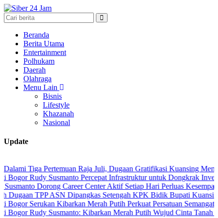
Beranda
Berita Utama
Entertainment
Polhukam
Daerah
Olahraga
Menu Lain
Bisnis
Lifestyle
Khazanah
Nasional
Update
a Pertemuan Raja Juli, Dugaan Gratifikasi Kuansing Menguat
udy Susmanto Percepat Infrastruktur untuk Dongkrak Investasi
Dorong Career Center Aktif Setiap Hari Perluas Kesempatan Kerja
TPP ASN Dipangkas Setengah KPK Bidik Bupati Kuansing
Serukan Kibarkan Merah Putih Perkuat Persatuan Semangat Kemerdek
Rudy Susmanto: Kibarkan Merah Putih Wujud Cinta Tanah Air