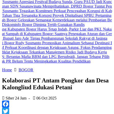
 Apresiasi Festival Budaya Sunda, Guru PAUD Jadi Kunci Pendidikan
Sasanawinata Memprihatinkan, DPRD Bogor Tuntut Penanganan Pem
 Tegaskan Komitmen Perkuat Pencegahan Korupsi di Kabupaten Bog
 Tersangka Korupsi Proyek Digitalisasi SPBU Pertamina
Gelorakan Semangat Kemerdekaan melalui Pembagian Bendera Merah
o Bogor Diminta Tertib Gunakan Randis
ten Bogor Harus Tetap Indah, Parkir Liar dan PKL Nakal Wajib Dite
h di Kabupaten Bogor: Saatnya Penegakan Aturan dan Gerakan Bersa
aro Ade Tinjau Pembangunan Sekolah Rakyat di Jasinga
Rudy Susmanto Promosikan Animalium Sebagai Destinasi Edukasi
Koordinasi dengan Kejaksaan Agung, Fokus Pendampingan Hukum Pr
jaksaan Tekankan Manajemen Risiko Jadi Budaya Kerja
s Mafia BBM dan LPG Bersubsidi, Jangan Tebang Pilih
um Tentu Meningkatkan Kualitas Pendidikan
Home
BOGOR
Kolaborasi PT Antam Pongkor dan Desa
Kalongliud Edukasi Petani
Siber 24 Jam
-
06 Oct 2025
Facebook