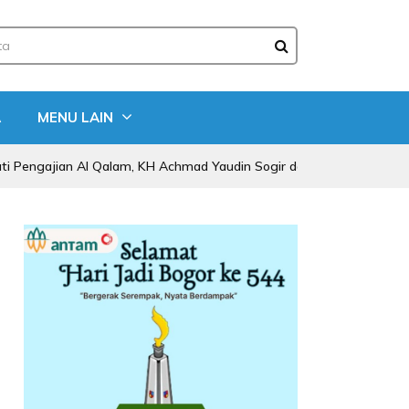
A
MENU LAIN
ajian Al Qalam, KH Achmad Yaudin Sogir dan Gus Sholeh Beri Pesan Spi