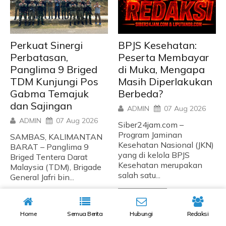
Perkuat Sinergi
BPJS Kesehatan:
Perbatasan,
Peserta Membayar
Panglima 9 Briged
di Muka, Mengapa
TDM Kunjungi Pos
Masih Diperlakukan
Gabma Temajuk
Berbeda?
dan Sajingan
ADMIN
07 Aug 2026
ADMIN
07 Aug 2026
Siber24jam.com –
Program Jaminan
SAMBAS, KALIMANTAN
Kesehatan Nasional (JKN)
BARAT – Panglima 9
yang di kelola BPJS
Briged Tentera Darat
Kesehatan merupakan
Malaysia (TDM), Brigade
salah satu...
General Jafri bin...
READ MORE
READ MORE
Home
Semua Berita
Hubungi
Redaksi