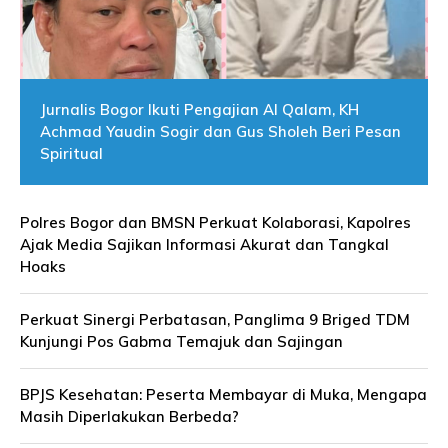
Jurnalis Bogor Ikuti Pengajian Al Qalam, KH
Achmad Yaudin Sogir dan Gus Sholeh Beri Pesan
Spiritual
Polres Bogor dan BMSN Perkuat Kolaborasi, Kapolres
Ajak Media Sajikan Informasi Akurat dan Tangkal
Hoaks
Perkuat Sinergi Perbatasan, Panglima 9 Briged TDM
Kunjungi Pos Gabma Temajuk dan Sajingan
BPJS Kesehatan: Peserta Membayar di Muka, Mengapa
Masih Diperlakukan Berbeda?