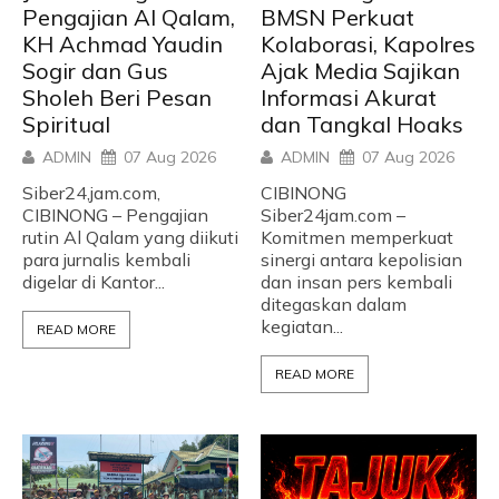
Pengajian Al Qalam,
BMSN Perkuat
KH Achmad Yaudin
Kolaborasi, Kapolres
Sogir dan Gus
Ajak Media Sajikan
Sholeh Beri Pesan
Informasi Akurat
Spiritual
dan Tangkal Hoaks
ADMIN
07 Aug 2026
ADMIN
07 Aug 2026
Siber24,jam.com,
CIBINONG
CIBINONG – Pengajian
Siber24jam.com –
rutin Al Qalam yang diikuti
Komitmen memperkuat
para jurnalis kembali
sinergi antara kepolisian
digelar di Kantor...
dan insan pers kembali
ditegaskan dalam
kegiatan...
READ MORE
READ MORE