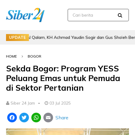
ian Al Qalam, KH Achmad Yaudin Sogir dan Gus Sholeh Beri Pesan Spiri
UPDATE
HOME
BOGOR
Sekda Bogor: Program YESS
Peluang Emas untuk Pemuda
di Sektor Pertanian
-
Siber 24 Jam
03 Jul 2025
Share
Facebook
Twitter
WhatsApp
Email