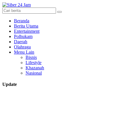
Beranda
Berita Utama
Entertainment
Polhukam
Daerah
Olahraga
Menu Lain
Bisnis
Lifestyle
Khazanah
Nasional
Update