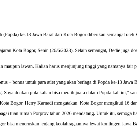
erah (Popda) ke-13 Jawa Barat dari Kota Bogor diberikan semangat ole
ajaran Kota Bogor, Senin (26/6/2023). Selain semangat, Dedie juga doa
awan maupun lawan. Kalian harus menjunjung tinggi yang namanya fair p
nus – bonus untuk para atlet yang akan berlaga di Popda ke-13 Jawa
g. Saya doakan pula kalian bisa meraih juara dalam Popda kali ini,” s
Kota Bogor, Herry Karnadi mengatakan, Kota Bogor mengikuti 16 dar
agai tuan rumah Porprov tahun 2026 mendatang. Untuk itu, semoga ha
a Bogor bisa meneruskan jenjang keolahragaannya lewat kontingen Jawa