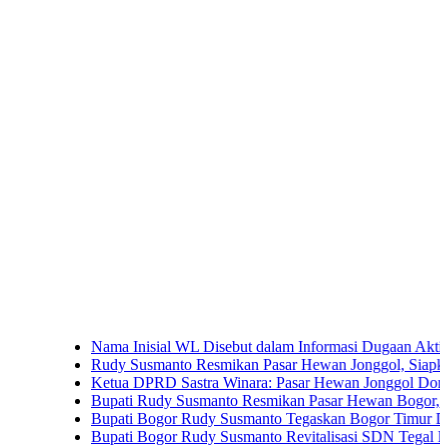
Nama Inisial WL Disebut dalam Informasi Dugaan Aktivitas di P
Rudy Susmanto Resmikan Pasar Hewan Jonggol, Siapkan Bogor 
Ketua DPRD Sastra Winara: Pasar Hewan Jonggol Dorong Ekon
Bupati Rudy Susmanto Resmikan Pasar Hewan Bogor, Dilengkapi
Bupati Bogor Rudy Susmanto Tegaskan Bogor Timur Disiapkan 
Bupati Bogor Rudy Susmanto Revitalisasi SDN Tegal Benteng, 