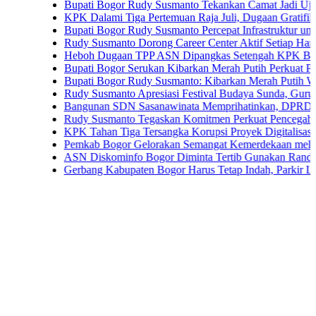
Bupati Bogor Rudy Susmanto Tekankan Camat Jadi Ujung Tomb
KPK Dalami Tiga Pertemuan Raja Juli, Dugaan Gratifikasi Kuan
Bupati Bogor Rudy Susmanto Percepat Infrastruktur untuk Dongk
Rudy Susmanto Dorong Career Center Aktif Setiap Hari Perluas
Heboh Dugaan TPP ASN Dipangkas Setengah KPK Bidik Bupat
Bupati Bogor Serukan Kibarkan Merah Putih Perkuat Persatua
Bupati Bogor Rudy Susmanto: Kibarkan Merah Putih Wujud Cint
Rudy Susmanto Apresiasi Festival Budaya Sunda, Guru PAUD Ja
Bangunan SDN Sasanawinata Memprihatinkan, DPRD Bogor Tun
Rudy Susmanto Tegaskan Komitmen Perkuat Pencegahan Korups
KPK Tahan Tiga Tersangka Korupsi Proyek Digitalisasi SPBU P
Pemkab Bogor Gelorakan Semangat Kemerdekaan melalui Pemba
ASN Diskominfo Bogor Diminta Tertib Gunakan Randis
Gerbang Kabupaten Bogor Harus Tetap Indah, Parkir Liar dan P