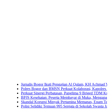
Jurnalis Bogor Ikuti Pengajian Al Qalam, KH Achmad Yaudin So
Polres Bogor dan BMSN Perkuat Kolaborasi, Kapolres Ajak Med
Perkuat Sinergi Perbatasan, Panglima 9 Briged TDM Kunjungi
BPJS Kesehatan: Peserta Membayar di Muka, Mengapa Masih 
Skandal Korupsi Minyak Pertamina Memanas, Enam Tersangka 
Polisi Selidiki Temuan 995 Senjata di Sekolah Swasta Jakarta Se