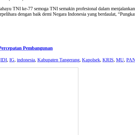
ahayu TNI ke-77 semoga TNI semakin profesional dalam menjalankan
rpelihara dengan baik demi Negara Indonesia yang berdaulat, “Pungka
 Percepatan Pembangunan
,
IDI
,
IG
,
indonesia
,
Kabupaten Tangerang
,
Kapolsek
,
KRIS
,
MU
,
PA