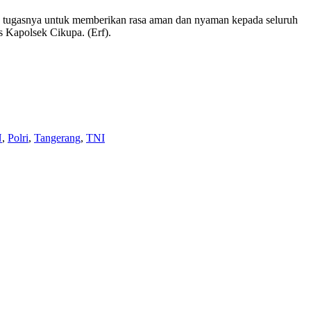
 tugasnya untuk memberikan rasa aman dan nyaman kepada seluruh
s Kapolsek Cikupa. (Erf).
N
,
Polri
,
Tangerang
,
TNI