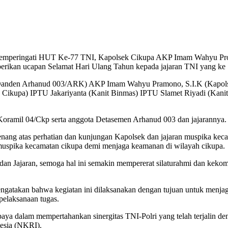
emperingati HUT Ke-77 TNI, Kapolsek Cikupa AKP Imam Wahyu Prom
rikan ucapan Selamat Hari Ulang Tahun kepada jajaran TNI yang ke 
P ( Danden Arhanud 003/ARK) AKP Imam Wahyu Pramono, S.I.K (Kapols
upa) IPTU Jakariyanta (Kanit Binmas) IPTU Slamet Riyadi (Kanit I
a Koramil 04/Ckp serta anggota Detasemen Arhanud 003 dan jajarannya.
g atas perhatian dan kunjungan Kapolsek dan jajaran muspika keca
n muspika kecamatan cikupa demi menjaga keamanan di wilayah cikupa.
f dan Jajaran, semoga hal ini semakin mempererat silaturahmi dan 
takan bahwa kegiatan ini dilaksanakan dengan tujuan untuk menjaga
 pelaksanaan tugas.
upaya dalam mempertahankan sinergitas TNI-Polri yang telah terjalin d
esia (NKRI).