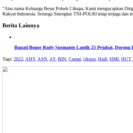
“Atas nama Keluarga Besar Polsek Cikupa, Kami mengucapkan Dirg
Rakyat Indonesia. Semoga Sinergitas TNI-POLRI tetap terjaga dan te
Berita Lainnya
Bupati Bogor Rudy Susmanto Lantik 25 Pejabat, Dorong
Tags:
2022
,
AHY
,
ASN
,
AY
,
BIN
,
Camat
,
cikupa
,
Hadi
,
HMI
,
HUT