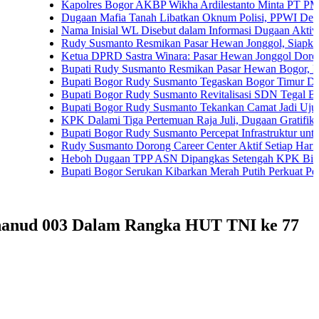
Kapolres Bogor AKBP Wikha Ardilestanto Minta PT PMC Tund
Dugaan Mafia Tanah Libatkan Oknum Polisi, PPWI Desak Peng
Nama Inisial WL Disebut dalam Informasi Dugaan Aktivitas di
Rudy Susmanto Resmikan Pasar Hewan Jonggol, Siapkan Bogo
Ketua DPRD Sastra Winara: Pasar Hewan Jonggol Dorong Ek
Bupati Rudy Susmanto Resmikan Pasar Hewan Bogor, Dilengka
Bupati Bogor Rudy Susmanto Tegaskan Bogor Timur Disiapkan
Bupati Bogor Rudy Susmanto Revitalisasi SDN Tegal Benteng
Bupati Bogor Rudy Susmanto Tekankan Camat Jadi Ujung Tom
KPK Dalami Tiga Pertemuan Raja Juli, Dugaan Gratifikasi Ku
Bupati Bogor Rudy Susmanto Percepat Infrastruktur untuk Dong
Rudy Susmanto Dorong Career Center Aktif Setiap Hari Perlua
Heboh Dugaan TPP ASN Dipangkas Setengah KPK Bidik Bupa
Bupati Bogor Serukan Kibarkan Merah Putih Perkuat Persatu
hanud 003 Dalam Rangka HUT TNI ke 77