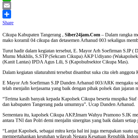
WhatsApp
Email
Share
Cikupa Kabupaten Tangerang ,
Siber24jam.Com
– Dalam rangka m
mako koramil 04 cikupa dan detasemen Arhanud 003 sekaligus membe
Turut hadir dalam kegiatan tersebut, E. Mayor Arh Soefirman S.I
Mumu Mukhlis, S.STP (Sekcam Cikupa) AKP Udiyano (Wakapolsek Cik
(Kanit Lantas) IPDA Agus Lili, S (Kapolsubsektor Cikupa Mas).
Dalam kegiatan silaturahmi tersebut disambut suka cita oleh anggot
E Mayor Arh Soefirman S.IP Danden Arhanud 003/ARK mengaku senan
telah menjalin kerjasama yang baik dengan pihak polsek dan jajara
“Terima kasih banyak kepada Kapolsek Cikupa beserta muspika Sta
dan kabupaten Tangerang pada umumnya”. Ucap Danden Arhanud.
Sementara itu, kapolsek Cikupa AKP,Imam Wahyu Pramono S.IK menga
antara TNI dan Polri demi menjalin sinergitas yang baik dalam setiap
“Lanjut Kapolsek, sebagai mitra kerja hal ini juga merupakan suatu 
mempertahankan keutuhan wilayah Negara Kesatuan Republik Indon