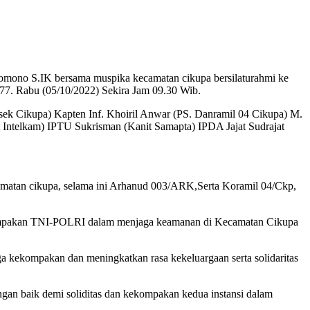
ono S.IK bersama muspika kecamatan cikupa bersilaturahmi ke
77. Rabu (05/10/2022) Sekira Jam 09.30 Wib.
ek Cikupa) Kapten Inf. Khoiril Anwar (PS. Danramil 04 Cikupa) M.
ntelkam) IPTU Sukrisman (Kanit Samapta) IPDA Jajat Sudrajat
matan cikupa, selama ini Arhanud 003/ARK,Serta Koramil 04/Ckp,
kekompakan TNI-POLRI dalam menjaga keamanan di Kecamatan Cikupa
 kekompakan dan meningkatkan rasa kekeluargaan serta solidaritas
engan baik demi soliditas dan kekompakan kedua instansi dalam