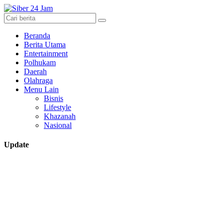
Beranda
Berita Utama
Entertainment
Polhukam
Daerah
Olahraga
Menu Lain
Bisnis
Lifestyle
Khazanah
Nasional
Update