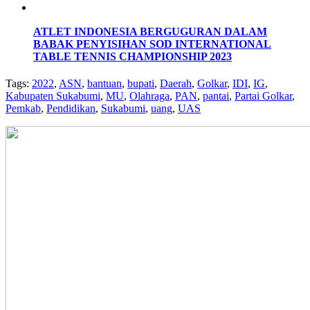
ATLET INDONESIA BERGUGURAN DALAM
BABAK PENYISIHAN SOD INTERNATIONAL
TABLE TENNIS CHAMPIONSHIP 2023
Tags:
2022
,
ASN
,
bantuan
,
bupati
,
Daerah
,
Golkar
,
IDI
,
IG
,
Kabupaten Sukabumi
,
MU
,
Olahraga
,
PAN
,
pantai
,
Partai Golkar
,
Pemkab
,
Pendidikan
,
Sukabumi
,
uang
,
UAS