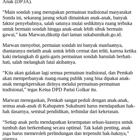
Anak (DP3A).
“Main sondah yang merupakan permainan tradisional masyarakat
Sunda ini, sekarang jarang sekali dimainkan anak-anak, banyak
faktor penyebabnya, salah satunya mulai sedikitnya ruang terbuka
untuk bermain sondah hingga anak-anak lebih sibuk bermain
gawai,” kata Marwan,dikutip dari laman sukabumikab.go.id.
Marwan menyebut, permaian sondah ini banyak manfaatnya,
diantaranya melatih anak untuk lebih cermat dan teliti, karena ketika
kaki melangkah di garis-garis permainan sondah haruslah berhati-
hati, salah melangkah fatal akibatnya.
“Kita akan galakan lagi semua permainan tradisional, dan Pemkab
akan memperbanyak ruang-ruang publik yang bisa dipakai anak-
anak mengekpresikan dirinya melalui permainan-permainan
tradisional,” tegas Ketua DPD Partai Golkar itu.
Marwan menegaskan, Pemkab sangat peduli dengan anak-anak,
semua anak-anak di Kabupaten Sukabumi harus mendapatkan hak-
hak dasarnya, semisal pendidikan, terhindar dari kekerasan.
“Setiap anak perlu mendapatkan kesempatan seluas-luasnya untuk
tumbuh dan berkembang secara optimal. Tak kalah penting, anak
juga harus memeroleh perlindungan dan terpenuhi hak-haknya,”
ujarnya.