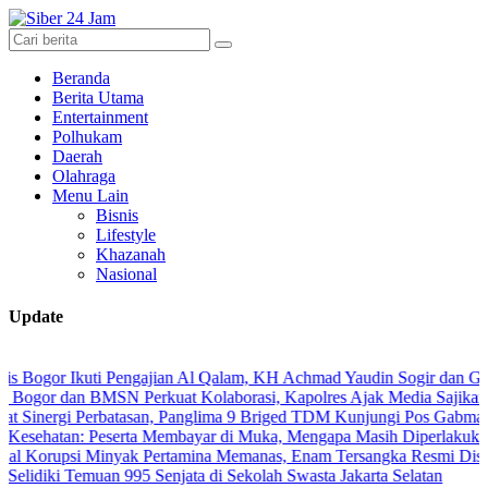
Beranda
Berita Utama
Entertainment
Polhukam
Daerah
Olahraga
Menu Lain
Bisnis
Lifestyle
Khazanah
Nasional
Update
gor Ikuti Pengajian Al Qalam, KH Achmad Yaudin Sogir dan Gus Sholeh
r dan BMSN Perkuat Kolaborasi, Kapolres Ajak Media Sajikan Inform
ergi Perbatasan, Panglima 9 Briged TDM Kunjungi Pos Gabma Temaju
tan: Peserta Membayar di Muka, Mengapa Masih Diperlakukan Berb
upsi Minyak Pertamina Memanas, Enam Tersangka Resmi Diseret ke 
iki Temuan 995 Senjata di Sekolah Swasta Jakarta Selatan