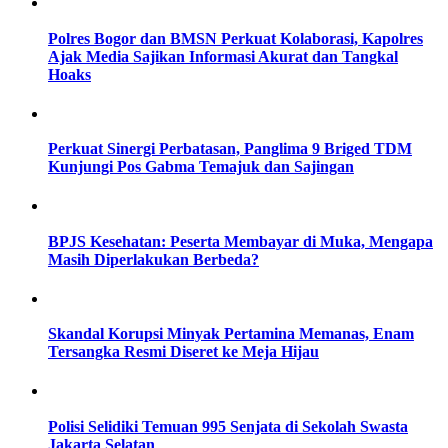
Polres Bogor dan BMSN Perkuat Kolaborasi, Kapolres
Ajak Media Sajikan Informasi Akurat dan Tangkal
Hoaks
Perkuat Sinergi Perbatasan, Panglima 9 Briged TDM
Kunjungi Pos Gabma Temajuk dan Sajingan
BPJS Kesehatan: Peserta Membayar di Muka, Mengapa
Masih Diperlakukan Berbeda?
Skandal Korupsi Minyak Pertamina Memanas, Enam
Tersangka Resmi Diseret ke Meja Hijau
Polisi Selidiki Temuan 995 Senjata di Sekolah Swasta
Jakarta Selatan