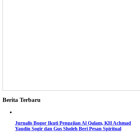
Berita Terbaru
Jurnalis Bogor Ikuti Pengajian Al Qalam, KH Achmad
Yaudin Sogir dan Gus Sholeh Beri Pesan Spiritual