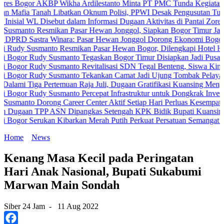
ogor AKBP Wikha Ardilestanto Minta PT PMC Tunda Kegiatan Demi C
a Tanah Libatkan Oknum Polisi, PPWI Desak Pengusutan Tuntas Kas
l WL Disebut dalam Informasi Dugaan Aktivitas di Pantai Zore, Bea 
to Resmikan Pasar Hewan Jonggol, Siapkan Bogor Timur Jadi Pusa
 Sastra Winara: Pasar Hewan Jonggol Dorong Ekonomi Bogor Timur
 Susmanto Resmikan Pasar Hewan Bogor, Dilengkapi Hotel Hewan da
r Rudy Susmanto Tegaskan Bogor Timur Disiapkan Jadi Pusat Pertu
r Rudy Susmanto Revitalisasi SDN Tegal Benteng, Siswa Kini Belaj
or Rudy Susmanto Tekankan Camat Jadi Ujung Tombak Pelayanan Mas
Tiga Pertemuan Raja Juli, Dugaan Gratifikasi Kuansing Menguat
r Rudy Susmanto Percepat Infrastruktur untuk Dongkrak Investasi
to Dorong Career Center Aktif Setiap Hari Perluas Kesempatan Kerj
an TPP ASN Dipangkas Setengah KPK Bidik Bupati Kuansing
r Serukan Kibarkan Merah Putih Perkuat Persatuan Semangat Kemer
Home
News
Kenang Masa Kecil pada Peringatan
Hari Anak Nasional, Bupati Sukabumi
Marwan Main Sondah
Siber 24 Jam
-
11 Aug 2022