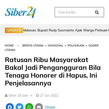
a di Malasari, Bupati Rudy Susmanto Ajak Warga Perkuat Persatua
UPDATE
HOME
BERITA UTAMA
•
NASIONAL
•
POLHUKAM
•
SLIDER
UTAMA
Ratusan Ribu Masyarakat
Bakal Jadi Pengangguran Bila
Tenaga Honorer di Hapus, Ini
Penjelasannya
-
Siber 24 Jam
27 Jun 2022
Share
Facebook
Twitter
WhatsApp
Email