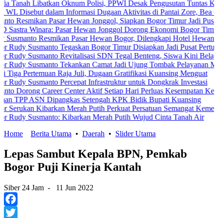
batkan Oknum Polisi, PPWI Desak Pengusutan Tuntas Kasus Keluarg
t dalam Informasi Dugaan Aktivitas di Pantai Zore, Bea Cukai Didor
n Pasar Hewan Jonggol, Siapkan Bogor Timur Jadi Pusat Pertumbuh
ara: Pasar Hewan Jonggol Dorong Ekonomi Bogor Timur
Resmikan Pasar Hewan Bogor, Dilengkapi Hotel Hewan dan Fasilitas
manto Tegaskan Bogor Timur Disiapkan Jadi Pusat Pertumbuhan Eko
manto Revitalisasi SDN Tegal Benteng, Siswa Kini Belajar Lebih A
manto Tekankan Camat Jadi Ujung Tombak Pelayanan Masyarakat
uan Raja Juli, Dugaan Gratifikasi Kuansing Menguat
anto Percepat Infrastruktur untuk Dongkrak Investasi
areer Center Aktif Setiap Hari Perluas Kesempatan Kerja
 Dipangkas Setengah KPK Bidik Bupati Kuansing
Kibarkan Merah Putih Perkuat Persatuan Semangat Kemerdekaan Ber
manto: Kibarkan Merah Putih Wujud Cinta Tanah Air
Home
Berita Utama
•
Daerah
•
Slider Utama
Lepas Sambut Kepala BPN, Pemkab
Bogor Puji Kinerja Kantah
Siber 24 Jam
-
11 Jun 2022
Facebook