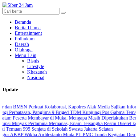
Beranda
Berita Utama
Entertainment
Polhukam
Daerah
Olahraga
Menu Lain
Bisnis
Lifestyle
Khazanah
Nasional
Update
Perkuat Kolaborasi, Kapolres Ajak Media Sajikan Informasi Akurat 
tasan, Panglima 9 Briged TDM Kunjungi Pos Gabma Temajuk dan Sajin
ta Membayar di Muka, Mengapa Masih Diperlakukan Berbeda?
k Pertamina Memanas, Enam Tersangka Resmi Diseret ke Meja Hijau
995 Senjata di Sekolah Swasta Jakarta Selatan
ikha Ardilestanto Minta PT PMC Tunda Kegiatan Demi Cegah Bentr