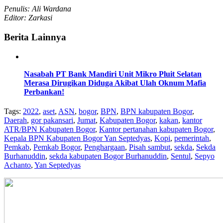
Penulis: Ali Wardana
Editor: Zarkasi
Berita Lainnya
Nasabah PT Bank Mandiri Unit Mikro Pluit Selatan
Merasa Dirugikan Diduga Akibat Ulah Oknum Mafia
Perbankan!
Tags:
2022
,
aset
,
ASN
,
bogor
,
BPN
,
BPN kabupaten Bogor
,
Daerah
,
gor pakansari
,
Jumat
,
Kabupaten Bogor
,
kakan
,
kantor
ATR/BPN Kabupaten Bogor
,
Kantor pertanahan kabupaten Bogor
,
Kepala BPN Kabupaten Bogor Yan Septedyas
,
Kopi
,
pemerintah
,
Pemkab
,
Pemkab Bogor
,
Penghargaan
,
Pisah sambut
,
sekda
,
Sekda
Burhanuddin
,
sekda kabupaten Bogor Burhanuddin
,
Sentul
,
Sepyo
Achanto
,
Yan Septedyas