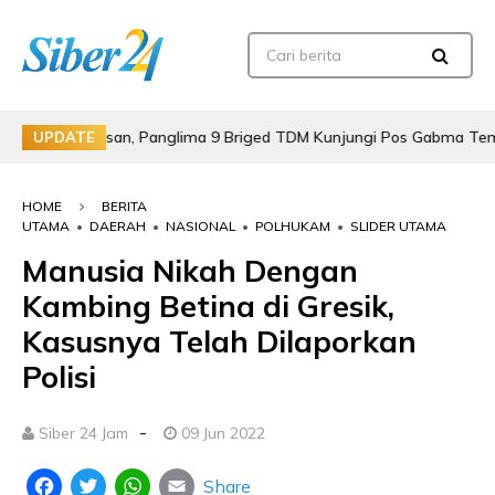
erbatasan, Panglima 9 Briged TDM Kunjungi Pos Gabma Temajuk dan
UPDATE
HOME
BERITA
UTAMA
•
DAERAH
•
NASIONAL
•
POLHUKAM
•
SLIDER UTAMA
Manusia Nikah Dengan
Kambing Betina di Gresik,
Kasusnya Telah Dilaporkan
Polisi
-
Siber 24 Jam
09 Jun 2022
Share
Facebook
Twitter
WhatsApp
Email