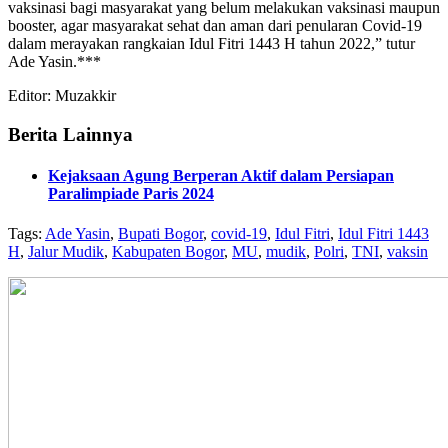
vaksinasi bagi masyarakat yang belum melakukan vaksinasi maupun
booster, agar masyarakat sehat dan aman dari penularan Covid-19
dalam merayakan rangkaian Idul Fitri 1443 H tahun 2022,” tutur
Ade Yasin.***
Editor: Muzakkir
Berita Lainnya
Kejaksaan Agung Berperan Aktif dalam Persiapan
Paralimpiade Paris 2024
Tags:
Ade Yasin
,
Bupati Bogor
,
covid-19
,
Idul Fitri
,
Idul Fitri 1443
H
,
Jalur Mudik
,
Kabupaten Bogor
,
MU
,
mudik
,
Polri
,
TNI
,
vaksin