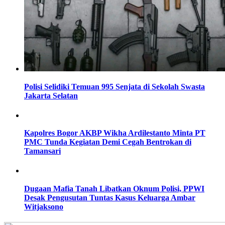
Polisi Selidiki Temuan 995 Senjata di Sekolah Swasta
Jakarta Selatan
Kapolres Bogor AKBP Wikha Ardilestanto Minta PT
PMC Tunda Kegiatan Demi Cegah Bentrokan di
Tamansari
Dugaan Mafia Tanah Libatkan Oknum Polisi, PPWI
Desak Pengusutan Tuntas Kasus Keluarga Ambar
Witjaksono