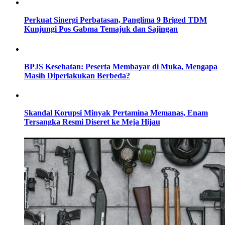
Perkuat Sinergi Perbatasan, Panglima 9 Briged TDM
Kunjungi Pos Gabma Temajuk dan Sajingan
BPJS Kesehatan: Peserta Membayar di Muka, Mengapa
Masih Diperlakukan Berbeda?
Skandal Korupsi Minyak Pertamina Memanas, Enam
Tersangka Resmi Diseret ke Meja Hijau