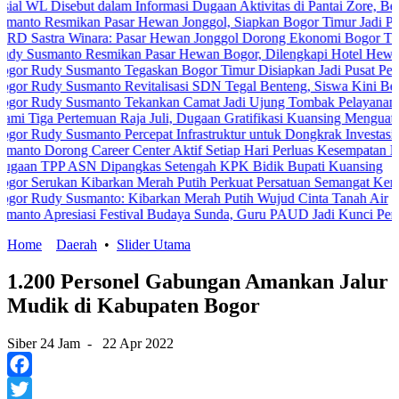
 Disebut dalam Informasi Dugaan Aktivitas di Pantai Zore, Bea Cuka
Resmikan Pasar Hewan Jonggol, Siapkan Bogor Timur Jadi Pusat Pe
tra Winara: Pasar Hewan Jonggol Dorong Ekonomi Bogor Timur
manto Resmikan Pasar Hewan Bogor, Dilengkapi Hotel Hewan dan Fa
udy Susmanto Tegaskan Bogor Timur Disiapkan Jadi Pusat Pertumbu
dy Susmanto Revitalisasi SDN Tegal Benteng, Siswa Kini Belajar 
udy Susmanto Tekankan Camat Jadi Ujung Tombak Pelayanan Masyar
 Pertemuan Raja Juli, Dugaan Gratifikasi Kuansing Menguat
dy Susmanto Percepat Infrastruktur untuk Dongkrak Investasi
orong Career Center Aktif Setiap Hari Perluas Kesempatan Kerja
PP ASN Dipangkas Setengah KPK Bidik Bupati Kuansing
erukan Kibarkan Merah Putih Perkuat Persatuan Semangat Kemerdeka
dy Susmanto: Kibarkan Merah Putih Wujud Cinta Tanah Air
presiasi Festival Budaya Sunda, Guru PAUD Jadi Kunci Pendidikan 
Home
Daerah
•
Slider Utama
1.200 Personel Gabungan Amankan Jalur
Mudik di Kabupaten Bogor
Siber 24 Jam
-
22 Apr 2022
Facebook