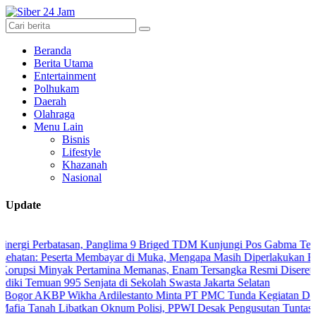
Beranda
Berita Utama
Entertainment
Polhukam
Daerah
Olahraga
Menu Lain
Bisnis
Lifestyle
Khazanah
Nasional
Update
 Perbatasan, Panglima 9 Briged TDM Kunjungi Pos Gabma Temajuk da
: Peserta Membayar di Muka, Mengapa Masih Diperlakukan Berbeda?
 Minyak Pertamina Memanas, Enam Tersangka Resmi Diseret ke Meja
Temuan 995 Senjata di Sekolah Swasta Jakarta Selatan
 AKBP Wikha Ardilestanto Minta PT PMC Tunda Kegiatan Demi Cegah
anah Libatkan Oknum Polisi, PPWI Desak Pengusutan Tuntas Kasus 