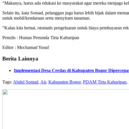
“Makanya, harus ada edukasi ke masyarakat agar mereka menjaga kel
Selain itu, kata Somad, pelanggan juga harus lebih bijak dalam mema
untuk mobil/kendaraan serta menyiram tanaman.
“Kalau kita hemat, otomatis pengeluaran untuk biaya pembayaran rek
Penulis : Humas Perumda Tirta Kahuripan
Editor : Mochamad Yusuf
Berita Lainnya
Implementasi Desa Cerdas di Kabupaten Bogor Dipercepat
Tags:
Abdul Somad
,
Air
,
Kabupaten Bogor
,
PDAM Tirta Kahuripan
,