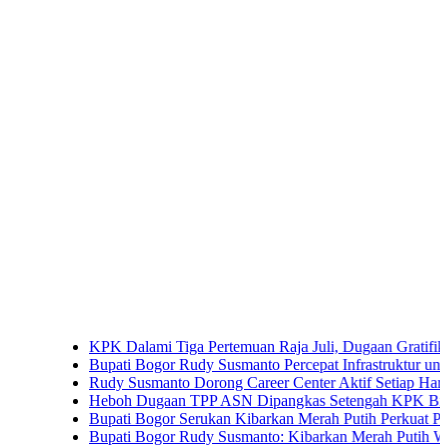
KPK Dalami Tiga Pertemuan Raja Juli, Dugaan Gratifikasi Kuan
Bupati Bogor Rudy Susmanto Percepat Infrastruktur untuk Dongkr
Rudy Susmanto Dorong Career Center Aktif Setiap Hari Perluas
Heboh Dugaan TPP ASN Dipangkas Setengah KPK Bidik Bupat
Bupati Bogor Serukan Kibarkan Merah Putih Perkuat Persatua
Bupati Bogor Rudy Susmanto: Kibarkan Merah Putih Wujud Cint