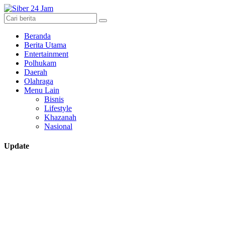
Beranda
Berita Utama
Entertainment
Polhukam
Daerah
Olahraga
Menu Lain
Bisnis
Lifestyle
Khazanah
Nasional
Update