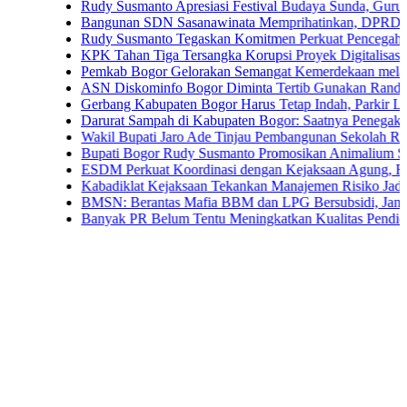
Rudy Susmanto Apresiasi Festival Budaya Sunda, Guru PAUD Ja
Bangunan SDN Sasanawinata Memprihatinkan, DPRD Bogor Tunt
Rudy Susmanto Tegaskan Komitmen Perkuat Pencegahan Korups
KPK Tahan Tiga Tersangka Korupsi Proyek Digitalisasi SPBU P
Pemkab Bogor Gelorakan Semangat Kemerdekaan melalui Pemba
ASN Diskominfo Bogor Diminta Tertib Gunakan Randis
Gerbang Kabupaten Bogor Harus Tetap Indah, Parkir Liar dan PK
Darurat Sampah di Kabupaten Bogor: Saatnya Penegakan Aturan
Wakil Bupati Jaro Ade Tinjau Pembangunan Sekolah Rakyat di Ja
Bupati Bogor Rudy Susmanto Promosikan Animalium Sebagai Des
ESDM Perkuat Koordinasi dengan Kejaksaan Agung, Fokus Pen
Kabadiklat Kejaksaan Tekankan Manajemen Risiko Jadi Budaya 
BMSN: Berantas Mafia BBM dan LPG Bersubsidi, Jangan Tebang
Banyak PR Belum Tentu Meningkatkan Kualitas Pendidikan