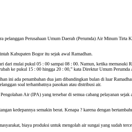
ara pelanggan Perusahaan Umum Daerah (Perumda) Air Minum Tirta K
erintah Kabupaten Bogor itu sejak awal Ramadhan.
hari dari mulai pukul 05 : 00 sampai 08 : 00. Namun, ketika memasuki
berubah ke pukul 15 : 00 hingga 20 : 00,” kata Direktur Umum Perumd
an ini ada penambahan dua jam dibandingkan bulan di luar Ramadhan
nggan soal terhambatnya pasokan atau distribusi air.
si Pengolahan Air (IPA) yang tersebar di semua cabang pelayanan sej
ntangan kedepannya semakin berat. Kenapa ? karena dengan bertambah
i masyarakat, biaya produksi untuk mengolah air sungai yang sudah te