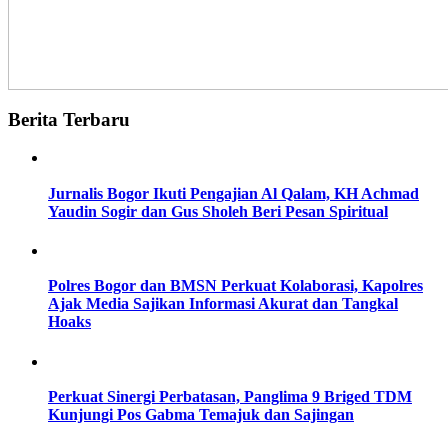
Berita Terbaru
Jurnalis Bogor Ikuti Pengajian Al Qalam, KH Achmad
Yaudin Sogir dan Gus Sholeh Beri Pesan Spiritual
Polres Bogor dan BMSN Perkuat Kolaborasi, Kapolres
Ajak Media Sajikan Informasi Akurat dan Tangkal
Hoaks
Perkuat Sinergi Perbatasan, Panglima 9 Briged TDM
Kunjungi Pos Gabma Temajuk dan Sajingan