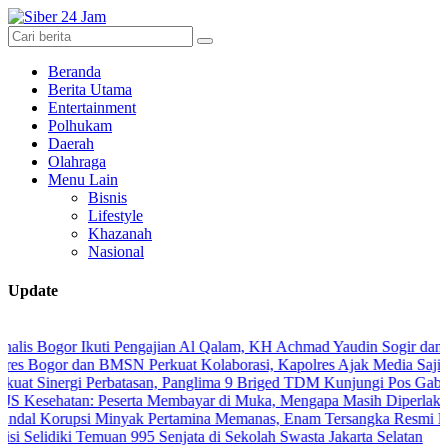
Beranda
Berita Utama
Entertainment
Polhukam
Daerah
Olahraga
Menu Lain
Bisnis
Lifestyle
Khazanah
Nasional
Update
r Ikuti Pengajian Al Qalam, KH Achmad Yaudin Sogir dan Gus Sholeh B
 dan BMSN Perkuat Kolaborasi, Kapolres Ajak Media Sajikan Informa
rgi Perbatasan, Panglima 9 Briged TDM Kunjungi Pos Gabma Temajuk 
an: Peserta Membayar di Muka, Mengapa Masih Diperlakukan Berbed
psi Minyak Pertamina Memanas, Enam Tersangka Resmi Diseret ke Me
ki Temuan 995 Senjata di Sekolah Swasta Jakarta Selatan