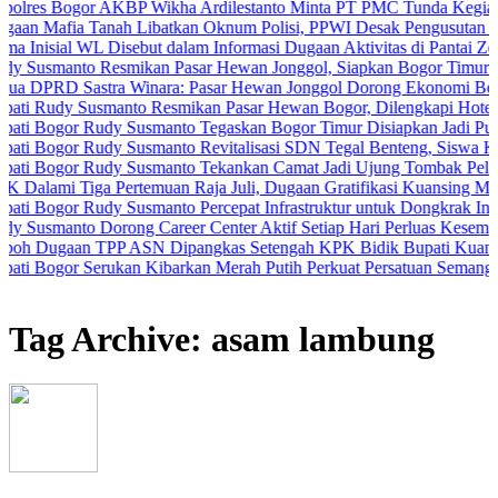
or AKBP Wikha Ardilestanto Minta PT PMC Tunda Kegiatan Demi Ce
 Tanah Libatkan Oknum Polisi, PPWI Desak Pengusutan Tuntas Kasu
WL Disebut dalam Informasi Dugaan Aktivitas di Pantai Zore, Bea Cu
o Resmikan Pasar Hewan Jonggol, Siapkan Bogor Timur Jadi Pusat 
astra Winara: Pasar Hewan Jonggol Dorong Ekonomi Bogor Timur
Susmanto Resmikan Pasar Hewan Bogor, Dilengkapi Hotel Hewan dan 
 Rudy Susmanto Tegaskan Bogor Timur Disiapkan Jadi Pusat Pertum
 Rudy Susmanto Revitalisasi SDN Tegal Benteng, Siswa Kini Belaja
 Rudy Susmanto Tekankan Camat Jadi Ujung Tombak Pelayanan Masy
iga Pertemuan Raja Juli, Dugaan Gratifikasi Kuansing Menguat
Rudy Susmanto Percepat Infrastruktur untuk Dongkrak Investasi
 Dorong Career Center Aktif Setiap Hari Perluas Kesempatan Kerja
n TPP ASN Dipangkas Setengah KPK Bidik Bupati Kuansing
 Serukan Kibarkan Merah Putih Perkuat Persatuan Semangat Kemerd
Tag Archive: asam lambung