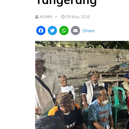
-
ADMIN
09 May 2026
Share
Facebook
Twitter
WhatsApp
Email