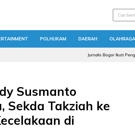
ERTAINMENT
POLHUKAM
DAERAH
OLAHRAG
Jurnalis Bogor Ikuti Pengajian Al Q
udy Susmanto
 Sekda Takziah ke
ecelakaan di