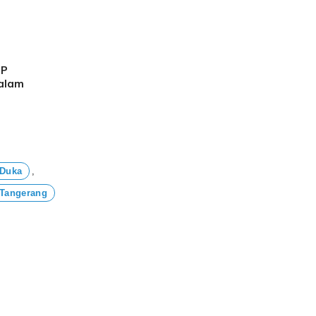
PP
alam
 Duka
,
 Tangerang