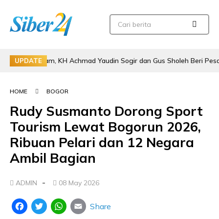
l Qalam, KH Achmad Yaudin Sogir dan Gus Sholeh Beri Pesan Spiritual
UPDATE
HOME
BOGOR
Rudy Susmanto Dorong Sport
Tourism Lewat Bogorun 2026,
Ribuan Pelari dan 12 Negara
Ambil Bagian
-
ADMIN
08 May 2026
Share
Facebook
Twitter
WhatsApp
Email