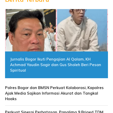
Jurnalis Bogor Ikuti Pengajian Al Qalam, KH
Achmad Yaudin Sogir dan Gus Sholeh Beri Pesan
Spiritual
Polres Bogor dan BMSN Perkuat Kolaborasi, Kapolres
Ajak Media Sajikan Informasi Akurat dan Tangkal
Hoaks
Perkuat Sinergi Perbatasan, Panglima 9 Briged TDM