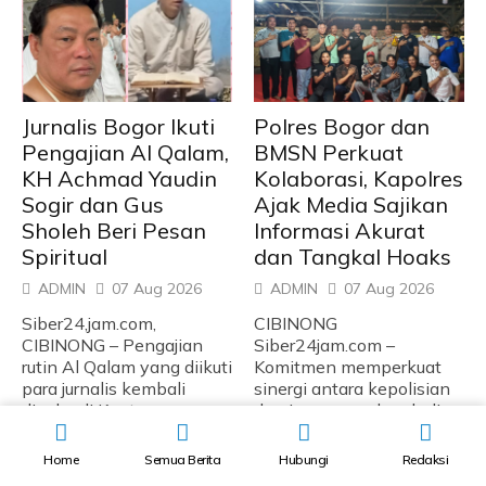
Jurnalis Bogor Ikuti
Polres Bogor dan
Pengajian Al Qalam,
BMSN Perkuat
KH Achmad Yaudin
Kolaborasi, Kapolres
Sogir dan Gus
Ajak Media Sajikan
Sholeh Beri Pesan
Informasi Akurat
Spiritual
dan Tangkal Hoaks
ADMIN
07 Aug 2026
ADMIN
07 Aug 2026
Siber24,jam.com,
CIBINONG
CIBINONG – Pengajian
Siber24jam.com –
rutin Al Qalam yang diikuti
Komitmen memperkuat
para jurnalis kembali
sinergi antara kepolisian
digelar di Kantor...
dan insan pers kembali
ditegaskan dalam
kegiatan...
READ MORE
Home
Semua Berita
Hubungi
Redaksi