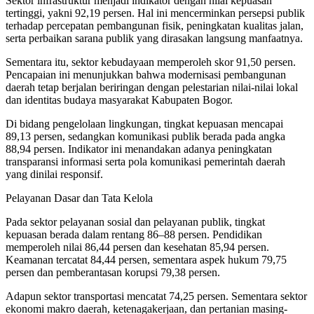
Sektor infrastruktur menjadi indikator dengan nilai kepuasan
tertinggi, yakni 92,19 persen. Hal ini mencerminkan persepsi publik
terhadap percepatan pembangunan fisik, peningkatan kualitas jalan,
serta perbaikan sarana publik yang dirasakan langsung manfaatnya.
Sementara itu, sektor kebudayaan memperoleh skor 91,50 persen.
Pencapaian ini menunjukkan bahwa modernisasi pembangunan
daerah tetap berjalan beriringan dengan pelestarian nilai-nilai lokal
dan identitas budaya masyarakat Kabupaten Bogor.
Di bidang pengelolaan lingkungan, tingkat kepuasan mencapai
89,13 persen, sedangkan komunikasi publik berada pada angka
88,94 persen. Indikator ini menandakan adanya peningkatan
transparansi informasi serta pola komunikasi pemerintah daerah
yang dinilai responsif.
Pelayanan Dasar dan Tata Kelola
Pada sektor pelayanan sosial dan pelayanan publik, tingkat
kepuasan berada dalam rentang 86–88 persen. Pendidikan
memperoleh nilai 86,44 persen dan kesehatan 85,94 persen.
Keamanan tercatat 84,44 persen, sementara aspek hukum 79,75
persen dan pemberantasan korupsi 79,38 persen.
Adapun sektor transportasi mencatat 74,25 persen. Sementara sektor
ekonomi makro daerah, ketenagakerjaan, dan pertanian masing-