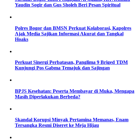
Yaudin Sogir dan Gus Sholeh Beri Pesan Spiritual
Polres Bogor dan BMSN Perkuat Kolaborasi, Kapolres
Ajak Media Sajikan Informasi Akurat dan Tangkal
Hoaks
Perkuat Sinergi Perbatasan, Panglima 9 Briged TDM
Kunjungi Pos Gabma Temajuk dan Sajingan
BPJS Kesehatan: Peserta Membayar di Muka, Mengapa
Masih Diperlakukan Berbeda?
Skandal Korupsi Minyak Pertamina Memanas, Enam
Tersangka Resmi Diseret ke Meja Hijau