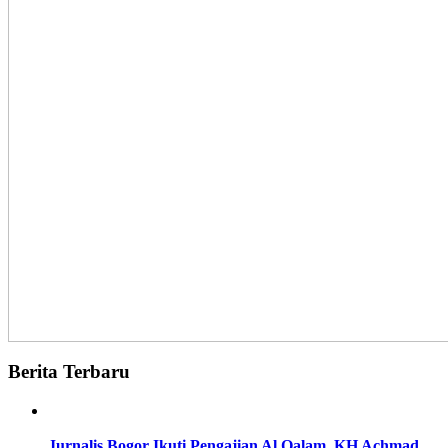
Berita Terbaru
Jurnalis Bogor Ikuti Pengajian Al Qalam, KH Achmad