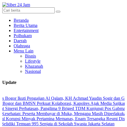
Beranda
Berita Utama
Entertainment
Polhukam
Daerah
Olahraga
Menu Lain
Bisnis
Lifestyle
Khazanah
Nasional
Update
 Ikuti Pengajian Al Qalam, KH Achmad Yaudin Sogir dan Gus Sholeh Be
dan BMSN Perkuat Kolaborasi, Kapolres Ajak Media Sajikan Informas
gi Perbatasan, Panglima 9 Briged TDM Kunjungi Pos Gabma Temajuk d
n: Peserta Membayar di Muka, Mengapa Masih Diperlakukan Berbeda
si Minyak Pertamina Memanas, Enam Tersangka Resmi Diseret ke Mej
i Temuan 995 Senjata di Sekolah Swasta Jakarta Selatan