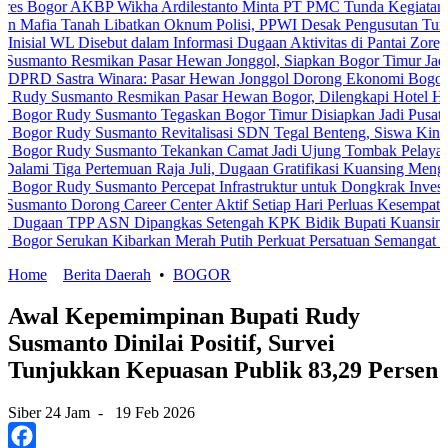
r AKBP Wikha Ardilestanto Minta PT PMC Tunda Kegiatan Demi Ceg
Tanah Libatkan Oknum Polisi, PPWI Desak Pengusutan Tuntas Kasus
L Disebut dalam Informasi Dugaan Aktivitas di Pantai Zore, Bea Cuk
 Resmikan Pasar Hewan Jonggol, Siapkan Bogor Timur Jadi Pusat P
stra Winara: Pasar Hewan Jonggol Dorong Ekonomi Bogor Timur
usmanto Resmikan Pasar Hewan Bogor, Dilengkapi Hotel Hewan dan F
Rudy Susmanto Tegaskan Bogor Timur Disiapkan Jadi Pusat Pertumb
Rudy Susmanto Revitalisasi SDN Tegal Benteng, Siswa Kini Belajar
Rudy Susmanto Tekankan Camat Jadi Ujung Tombak Pelayanan Masya
ga Pertemuan Raja Juli, Dugaan Gratifikasi Kuansing Menguat
udy Susmanto Percepat Infrastruktur untuk Dongkrak Investasi
Dorong Career Center Aktif Setiap Hari Perluas Kesempatan Kerja
 TPP ASN Dipangkas Setengah KPK Bidik Bupati Kuansing
Serukan Kibarkan Merah Putih Perkuat Persatuan Semangat Kemerde
Home
Berita Daerah
•
BOGOR
Awal Kepemimpinan Bupati Rudy
Susmanto Dinilai Positif, Survei
Tunjukkan Kepuasan Publik 83,29 Persen
Siber 24 Jam
-
19 Feb 2026