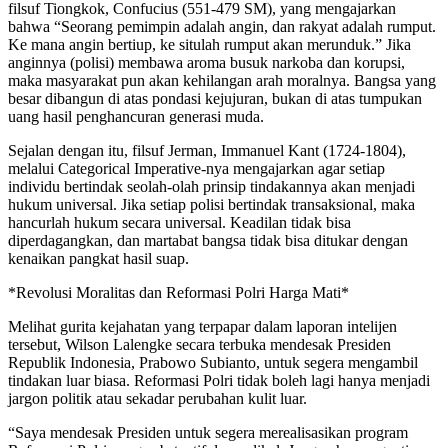
filsuf Tiongkok, Confucius (551-479 SM), yang mengajarkan
bahwa “Seorang pemimpin adalah angin, dan rakyat adalah rumput.
Ke mana angin bertiup, ke situlah rumput akan merunduk.” Jika
anginnya (polisi) membawa aroma busuk narkoba dan korupsi,
maka masyarakat pun akan kehilangan arah moralnya. Bangsa yang
besar dibangun di atas pondasi kejujuran, bukan di atas tumpukan
uang hasil penghancuran generasi muda.
Sejalan dengan itu, filsuf Jerman, Immanuel Kant (1724-1804),
melalui Categorical Imperative-nya mengajarkan agar setiap
individu bertindak seolah-olah prinsip tindakannya akan menjadi
hukum universal. Jika setiap polisi bertindak transaksional, maka
hancurlah hukum secara universal. Keadilan tidak bisa
diperdagangkan, dan martabat bangsa tidak bisa ditukar dengan
kenaikan pangkat hasil suap.
*Revolusi Moralitas dan Reformasi Polri Harga Mati*
Melihat gurita kejahatan yang terpapar dalam laporan intelijen
tersebut, Wilson Lalengke secara terbuka mendesak Presiden
Republik Indonesia, Prabowo Subianto, untuk segera mengambil
tindakan luar biasa. Reformasi Polri tidak boleh lagi hanya menjadi
jargon politik atau sekadar perubahan kulit luar.
“Saya mendesak Presiden untuk segera merealisasikan program