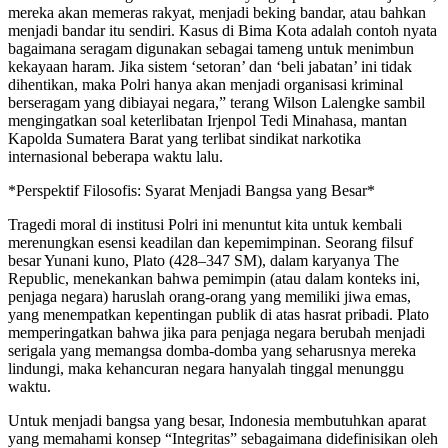
mereka akan memeras rakyat, menjadi beking bandar, atau bahkan
menjadi bandar itu sendiri. Kasus di Bima Kota adalah contoh nyata
bagaimana seragam digunakan sebagai tameng untuk menimbun
kekayaan haram. Jika sistem ‘setoran’ dan ‘beli jabatan’ ini tidak
dihentikan, maka Polri hanya akan menjadi organisasi kriminal
berseragam yang dibiayai negara,” terang Wilson Lalengke sambil
mengingatkan soal keterlibatan Irjenpol Tedi Minahasa, mantan
Kapolda Sumatera Barat yang terlibat sindikat narkotika
internasional beberapa waktu lalu.
*Perspektif Filosofis: Syarat Menjadi Bangsa yang Besar*
Tragedi moral di institusi Polri ini menuntut kita untuk kembali
merenungkan esensi keadilan dan kepemimpinan. Seorang filsuf
besar Yunani kuno, Plato (428–347 SM), dalam karyanya The
Republic, menekankan bahwa pemimpin (atau dalam konteks ini,
penjaga negara) haruslah orang-orang yang memiliki jiwa emas,
yang menempatkan kepentingan publik di atas hasrat pribadi. Plato
memperingatkan bahwa jika para penjaga negara berubah menjadi
serigala yang memangsa domba-domba yang seharusnya mereka
lindungi, maka kehancuran negara hanyalah tinggal menunggu
waktu.
Untuk menjadi bangsa yang besar, Indonesia membutuhkan aparat
yang memahami konsep “Integritas” sebagaimana didefinisikan oleh