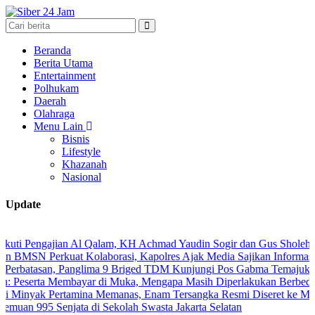
Beranda
Berita Utama
Entertainment
Polhukam
Daerah
Olahraga
Menu Lain
Bisnis
Lifestyle
Khazanah
Nasional
Update
Pengajian Al Qalam, KH Achmad Yaudin Sogir dan Gus Sholeh Beri Pes
N Perkuat Kolaborasi, Kapolres Ajak Media Sajikan Informasi Akura
atasan, Panglima 9 Briged TDM Kunjungi Pos Gabma Temajuk dan Saj
erta Membayar di Muka, Mengapa Masih Diperlakukan Berbeda?
ak Pertamina Memanas, Enam Tersangka Resmi Diseret ke Meja Hija
 995 Senjata di Sekolah Swasta Jakarta Selatan