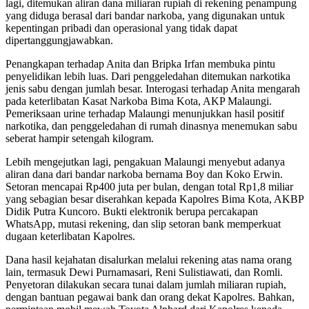
lagi, ditemukan aliran dana miliaran rupiah di rekening penampung
yang diduga berasal dari bandar narkoba, yang digunakan untuk
kepentingan pribadi dan operasional yang tidak dapat
dipertanggungjawabkan.
Penangkapan terhadap Anita dan Bripka Irfan membuka pintu
penyelidikan lebih luas. Dari penggeledahan ditemukan narkotika
jenis sabu dengan jumlah besar. Interogasi terhadap Anita mengarah
pada keterlibatan Kasat Narkoba Bima Kota, AKP Malaungi.
Pemeriksaan urine terhadap Malaungi menunjukkan hasil positif
narkotika, dan penggeledahan di rumah dinasnya menemukan sabu
seberat hampir setengah kilogram.
Lebih mengejutkan lagi, pengakuan Malaungi menyebut adanya
aliran dana dari bandar narkoba bernama Boy dan Koko Erwin.
Setoran mencapai Rp400 juta per bulan, dengan total Rp1,8 miliar
yang sebagian besar diserahkan kepada Kapolres Bima Kota, AKBP
Didik Putra Kuncoro. Bukti elektronik berupa percakapan
WhatsApp, mutasi rekening, dan slip setoran bank memperkuat
dugaan keterlibatan Kapolres.
Dana hasil kejahatan disalurkan melalui rekening atas nama orang
lain, termasuk Dewi Purnamasari, Reni Sulistiawati, dan Romli.
Penyetoran dilakukan secara tunai dalam jumlah miliaran rupiah,
dengan bantuan pegawai bank dan orang dekat Kapolres. Bahkan,