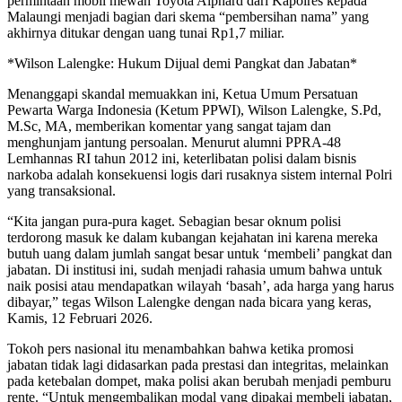
permintaan mobil mewah Toyota Alphard dari Kapolres kepada
Malaungi menjadi bagian dari skema “pembersihan nama” yang
akhirnya ditukar dengan uang tunai Rp1,7 miliar.
*Wilson Lalengke: Hukum Dijual demi Pangkat dan Jabatan*
Menanggapi skandal memuakkan ini, Ketua Umum Persatuan
Pewarta Warga Indonesia (Ketum PPWI), Wilson Lalengke, S.Pd,
M.Sc, MA, memberikan komentar yang sangat tajam dan
menghunjam jantung persoalan. Menurut alumni PPRA-48
Lemhannas RI tahun 2012 ini, keterlibatan polisi dalam bisnis
narkoba adalah konsekuensi logis dari rusaknya sistem internal Polri
yang transaksional.
“Kita jangan pura-pura kaget. Sebagian besar oknum polisi
terdorong masuk ke dalam kubangan kejahatan ini karena mereka
butuh uang dalam jumlah sangat besar untuk ‘membeli’ pangkat dan
jabatan. Di institusi ini, sudah menjadi rahasia umum bahwa untuk
naik posisi atau mendapatkan wilayah ‘basah’, ada harga yang harus
dibayar,” tegas Wilson Lalengke dengan nada bicara yang keras,
Kamis, 12 Februari 2026.
Tokoh pers nasional itu menambahkan bahwa ketika promosi
jabatan tidak lagi didasarkan pada prestasi dan integritas, melainkan
pada ketebalan dompet, maka polisi akan berubah menjadi pemburu
rente. “Untuk mengembalikan modal yang dipakai membeli jabatan,