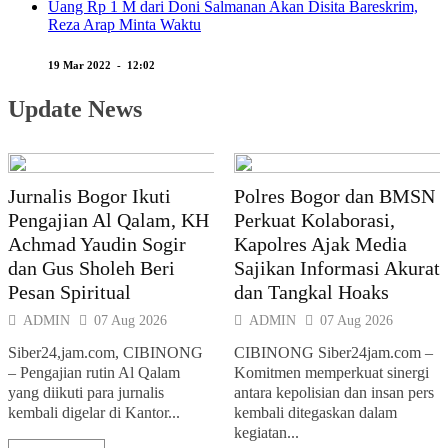
Uang Rp 1 M dari Doni Salmanan Akan Disita Bareskrim,
Reza Arap Minta Waktu
19 Mar 2022 - 12:02
Update News
Jurnalis Bogor Ikuti
Polres Bogor dan BMSN
Pengajian Al Qalam, KH
Perkuat Kolaborasi,
Achmad Yaudin Sogir
Kapolres Ajak Media
dan Gus Sholeh Beri
Sajikan Informasi Akurat
Pesan Spiritual
dan Tangkal Hoaks
ADMIN
07 Aug 2026
ADMIN
07 Aug 2026
Siber24,jam.com, CIBINONG
CIBINONG Siber24jam.com –
– Pengajian rutin Al Qalam
Komitmen memperkuat sinergi
yang diikuti para jurnalis
antara kepolisian dan insan pers
kembali digelar di Kantor...
kembali ditegaskan dalam
kegiatan...