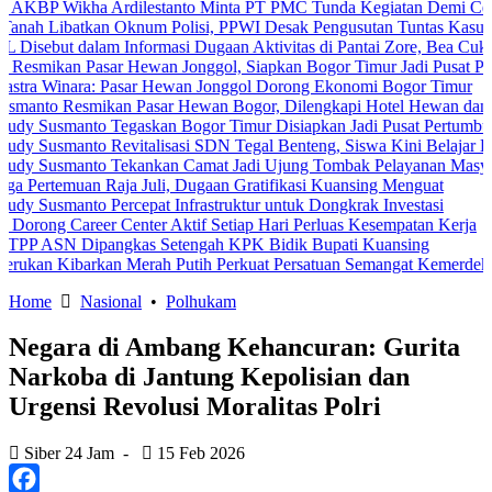
 Wikha Ardilestanto Minta PT PMC Tunda Kegiatan Demi Cegah Bent
ibatkan Oknum Polisi, PPWI Desak Pengusutan Tuntas Kasus Keluar
but dalam Informasi Dugaan Aktivitas di Pantai Zore, Bea Cukai Did
kan Pasar Hewan Jonggol, Siapkan Bogor Timur Jadi Pusat Pertumb
inara: Pasar Hewan Jonggol Dorong Ekonomi Bogor Timur
 Resmikan Pasar Hewan Bogor, Dilengkapi Hotel Hewan dan Fasilit
smanto Tegaskan Bogor Timur Disiapkan Jadi Pusat Pertumbuhan Ek
smanto Revitalisasi SDN Tegal Benteng, Siswa Kini Belajar Lebih 
usmanto Tekankan Camat Jadi Ujung Tombak Pelayanan Masyarakat
emuan Raja Juli, Dugaan Gratifikasi Kuansing Menguat
manto Percepat Infrastruktur untuk Dongkrak Investasi
 Career Center Aktif Setiap Hari Perluas Kesempatan Kerja
N Dipangkas Setengah KPK Bidik Bupati Kuansing
 Kibarkan Merah Putih Perkuat Persatuan Semangat Kemerdekaan Be
Home
Nasional
•
Polhukam
Negara di Ambang Kehancuran: Gurita
Narkoba di Jantung Kepolisian dan
Urgensi Revolusi Moralitas Polri
Siber 24 Jam
-
15 Feb 2026