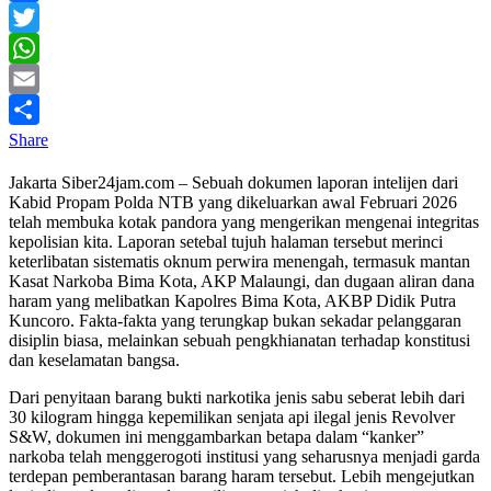
Facebook
Twitter
WhatsApp
Email
Share
Jakarta Siber24jam.com – Sebuah dokumen laporan intelijen dari
Kabid Propam Polda NTB yang dikeluarkan awal Februari 2026
telah membuka kotak pandora yang mengerikan mengenai integritas
kepolisian kita. Laporan setebal tujuh halaman tersebut merinci
keterlibatan sistematis oknum perwira menengah, termasuk mantan
Kasat Narkoba Bima Kota, AKP Malaungi, dan dugaan aliran dana
haram yang melibatkan Kapolres Bima Kota, AKBP Didik Putra
Kuncoro. Fakta-fakta yang terungkap bukan sekadar pelanggaran
disiplin biasa, melainkan sebuah pengkhianatan terhadap konstitusi
dan keselamatan bangsa.
Dari penyitaan barang bukti narkotika jenis sabu seberat lebih dari
30 kilogram hingga kepemilikan senjata api ilegal jenis Revolver
S&W, dokumen ini menggambarkan betapa dalam “kanker”
narkoba telah menggerogoti institusi yang seharusnya menjadi garda
terdepan pemberantasan barang haram tersebut. Lebih mengejutkan