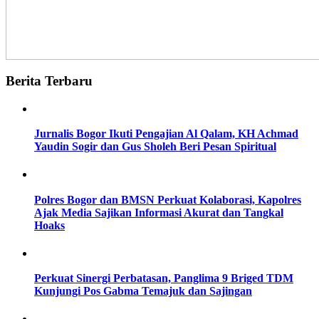
Berita Terbaru
Jurnalis Bogor Ikuti Pengajian Al Qalam, KH Achmad
Yaudin Sogir dan Gus Sholeh Beri Pesan Spiritual
Polres Bogor dan BMSN Perkuat Kolaborasi, Kapolres
Ajak Media Sajikan Informasi Akurat dan Tangkal
Hoaks
Perkuat Sinergi Perbatasan, Panglima 9 Briged TDM
Kunjungi Pos Gabma Temajuk dan Sajingan