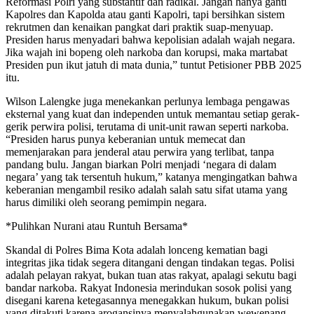
Reformasi Polri yang substantif dan radikal. Jangan hanya ganti
Kapolres dan Kapolda atau ganti Kapolri, tapi bersihkan sistem
rekrutmen dan kenaikan pangkat dari praktik suap-menyuap.
Presiden harus menyadari bahwa kepolisian adalah wajah negara.
Jika wajah ini bopeng oleh narkoba dan korupsi, maka martabat
Presiden pun ikut jatuh di mata dunia,” tuntut Petisioner PBB 2025
itu.
Wilson Lalengke juga menekankan perlunya lembaga pengawas
eksternal yang kuat dan independen untuk memantau setiap gerak-
gerik perwira polisi, terutama di unit-unit rawan seperti narkoba.
“Presiden harus punya keberanian untuk memecat dan
memenjarakan para jenderal atau perwira yang terlibat, tanpa
pandang bulu. Jangan biarkan Polri menjadi ‘negara di dalam
negara’ yang tak tersentuh hukum,” katanya mengingatkan bahwa
keberanian mengambil resiko adalah salah satu sifat utama yang
harus dimiliki oleh seorang pemimpin negara.
*Pulihkan Nurani atau Runtuh Bersama*
Skandal di Polres Bima Kota adalah lonceng kematian bagi
integritas jika tidak segera ditangani dengan tindakan tegas. Polisi
adalah pelayan rakyat, bukan tuan atas rakyat, apalagi sekutu bagi
bandar narkoba. Rakyat Indonesia merindukan sosok polisi yang
disegani karena ketegasannya menegakkan hukum, bukan polisi
yang ditakuti karena arogansinya menyalahgunakan wewenang.