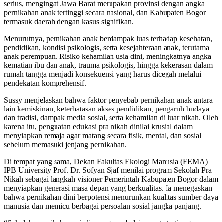
serius, mengingat Jawa Barat merupakan provinsi dengan angka
pernikahan anak tertinggi secara nasional, dan Kabupaten Bogor
termasuk daerah dengan kasus signifikan.
Menurutnya, pernikahan anak berdampak luas terhadap kesehatan,
pendidikan, kondisi psikologis, serta kesejahteraan anak, terutama
anak perempuan. Risiko kehamilan usia dini, meningkatnya angka
kematian ibu dan anak, trauma psikologis, hingga kekerasan dalam
rumah tangga menjadi konsekuensi yang harus dicegah melalui
pendekatan komprehensif.
Sussy menjelaskan bahwa faktor penyebab pernikahan anak antara
lain kemiskinan, keterbatasan akses pendidikan, pengaruh budaya
dan tradisi, dampak media sosial, serta kehamilan di luar nikah. Oleh
karena itu, penguatan edukasi pra nikah dinilai krusial dalam
menyiapkan remaja agar matang secara fisik, mental, dan sosial
sebelum memasuki jenjang pernikahan.
Di tempat yang sama, Dekan Fakultas Ekologi Manusia (FEMA)
IPB University Prof. Dr. Sofyan Sjaf menilai program Sekolah Pra
Nikah sebagai langkah visioner Pemerintah Kabupaten Bogor dalam
menyiapkan generasi masa depan yang berkualitas. Ia menegaskan
bahwa pernikahan dini berpotensi menurunkan kualitas sumber daya
manusia dan memicu berbagai persoalan sosial jangka panjang.