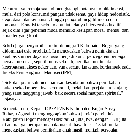
Menurutnya, remaja saat ini menghadapi tantangan multidimensi,
mulai dari pola konsumsi pangan tidak sehat, gaya hidup hedonistik,
degradasi nilai keimanan, hingga pengaruh negatif media dan
tontonan. Kondisi tersebut menuntut adanya intervensi edukatif
sejak dini agar generasi muda memiliki kesiapan moral, mental, dan
karakter yang kuat.
Sekda juga menyoroti struktur demografi Kabupaten Bogor yang
didominasi usia produktif. Ia menegaskan bahwa peningkatan
kualitas sumber daya manusia menjadi kunci pencegahan berbagai
persoalan sosial, seperti putus sekolah, pernikahan dini, dan
keterbatasan akses pekerjaan, yang secara langsung berdampak pada
Indeks Pembangunan Manusia (IPM).
“Sekolah pra nikah menanamkan kesadaran bahwa pernikahan
bukan sekadar peristiwa seremonial, melainkan perjalanan panjang
yang sarat tanggung jawab, baik secara sosial maupun spiritual,”
tegasnya.
Sementara itu, Kepala DP3AP2KB Kabupaten Bogor Sussy
Rahayu Agustini mengungkapkan bahwa jumlah penduduk
Kabupaten Bogor mencapai sekitar 5,8 juta jiwa, dengan 1,78 juta
di antaranya merupakan anak-anak di bawah usia 18 tahun. Ia
menegaskan bahwa pernikahan anak masih menjadi persoalan