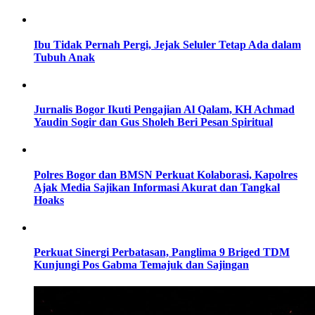
Ibu Tidak Pernah Pergi, Jejak Seluler Tetap Ada dalam
Tubuh Anak
Jurnalis Bogor Ikuti Pengajian Al Qalam, KH Achmad
Yaudin Sogir dan Gus Sholeh Beri Pesan Spiritual
Polres Bogor dan BMSN Perkuat Kolaborasi, Kapolres
Ajak Media Sajikan Informasi Akurat dan Tangkal
Hoaks
Perkuat Sinergi Perbatasan, Panglima 9 Briged TDM
Kunjungi Pos Gabma Temajuk dan Sajingan