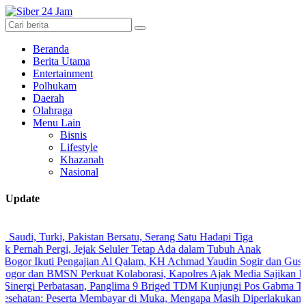
Beranda
Berita Utama
Entertainment
Polhukam
Daerah
Olahraga
Menu Lain
Bisnis
Lifestyle
Khazanah
Nasional
Update
ki, Pakistan Bersatu, Serang Satu Hadapi Tiga
Pergi, Jejak Seluler Tetap Ada dalam Tubuh Anak
uti Pengajian Al Qalam, KH Achmad Yaudin Sogir dan Gus Sholeh Beri 
BMSN Perkuat Kolaborasi, Kapolres Ajak Media Sajikan Informasi Ak
erbatasan, Panglima 9 Briged TDM Kunjungi Pos Gabma Temajuk dan 
Peserta Membayar di Muka, Mengapa Masih Diperlakukan Berbeda?