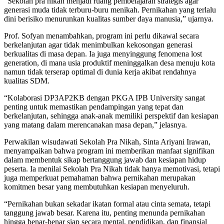
“Sekolah pra nikah menjadi ruang pembelajaran strategis agar
generasi muda tidak terburu-buru menikah. Pernikahan yang terlalu
dini berisiko menurunkan kualitas sumber daya manusia,” ujarnya.
Prof. Sofyan menambahkan, program ini perlu dikawal secara
berkelanjutan agar tidak menimbulkan kekosongan generasi
berkualitas di masa depan. Ia juga menyinggung fenomena lost
generation, di mana usia produktif meninggalkan desa menuju kota
namun tidak terserap optimal di dunia kerja akibat rendahnya
kualitas SDM.
“Kolaborasi DP3AP2KB dengan PKGA IPB University sangat
penting untuk memastikan pendampingan yang tepat dan
berkelanjutan, sehingga anak-anak memiliki perspektif dan kesiapan
yang matang dalam merencanakan masa depan,” jelasnya.
Perwakilan wisudawati Sekolah Pra Nikah, Sinta Ariyani Irawan,
menyampaikan bahwa program ini memberikan manfaat signifikan
dalam membentuk sikap bertanggung jawab dan kesiapan hidup
peserta. Ia menilai Sekolah Pra Nikah tidak hanya memotivasi, tetapi
juga memperkuat pemahaman bahwa pernikahan merupakan
komitmen besar yang membutuhkan kesiapan menyeluruh.
“Pernikahan bukan sekadar ikatan formal atau cinta semata, tetapi
tanggung jawab besar. Karena itu, penting menunda pernikahan
hingga benar-benar siap secara mental, pendidikan, dan finansial