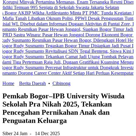
Minyak Pertamina Memanas, Enam Tersangka Resmi Diseret ke Meja H
muan 995 Senjata di Sekolah Swasta Jakarta Selatan
KBP Wikha Ardilestanto Minta PT PMC Tunda Kegiatan Demi Cegah 
ah Libatkan Oknum Polisi, PPWI Desak Pengusutan Tuntas Kasus Ke
isebut dalam Informasi Dugaan Aktivitas di Pantai Zore, Bea Cukai 
smikan Pasar Hewan Jonggol, Siapkan Bogor Timur Jadi Pusat Pert
a Winara: Pasar Hewan Jonggol Dorong Ekonomi Bogor Timur
anto Resmikan Pasar Hewan Bogor, Dilengkapi Hotel Hewan dan Fasi
y Susmanto Tegaskan Bogor Timur Disiapkan Jadi Pusat Pertumbuha
y Susmanto Revitalisasi SDN Tegal Benteng, Siswa Kini Belajar Le
y Susmanto Tekankan Camat Jadi Ujung Tombak Pelayanan Masyarak
ertemuan Raja Juli, Dugaan Gratifikasi Kuansing Menguat
 Susmanto Percepat Infrastruktur untuk Dongkrak Investasi
ong Career Center Aktif Setiap Hari Perluas Kesempatan Kerja
Home
Berita Daerah
•
Cibinong
Pemkab Bogor–IPB University Wisuda
Sekolah Pra Nikah 2025, Tekankan
Pencegahan Pernikahan Anak dan
Penguatan Keluarga
Siber 24 Jam
-
14 Dec 2025