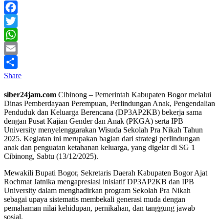
Facebook
Twitter
WhatsApp
Email
Share
siber24jam.com
Cibinong – Pemerintah Kabupaten Bogor melalui
Dinas Pemberdayaan Perempuan, Perlindungan Anak, Pengendalian
Penduduk dan Keluarga Berencana (DP3AP2KB) bekerja sama
dengan Pusat Kajian Gender dan Anak (PKGA) serta IPB
University menyelenggarakan Wisuda Sekolah Pra Nikah Tahun
2025. Kegiatan ini merupakan bagian dari strategi perlindungan
anak dan penguatan ketahanan keluarga, yang digelar di SG 1
Cibinong, Sabtu (13/12/2025).
Mewakili Bupati Bogor, Sekretaris Daerah Kabupaten Bogor Ajat
Rochmat Jatnika mengapresiasi inisiatif DP3AP2KB dan IPB
University dalam menghadirkan program Sekolah Pra Nikah
sebagai upaya sistematis membekali generasi muda dengan
pemahaman nilai kehidupan, pernikahan, dan tanggung jawab
sosial.