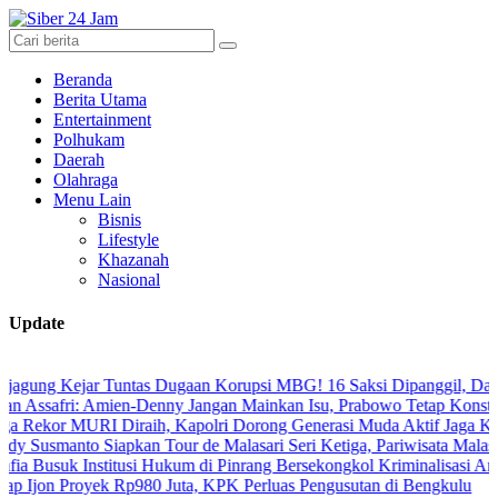
Beranda
Berita Utama
Entertainment
Polhukam
Daerah
Olahraga
Menu Lain
Bisnis
Lifestyle
Khazanah
Nasional
Update
jar Tuntas Dugaan Korupsi MBG! 16 Saksi Dipanggil, Dari Tenaga Ah
i: Amien-Denny Jangan Mainkan Isu, Prabowo Tetap Konstitusional
MURI Diraih, Kapolri Dorong Generasi Muda Aktif Jaga Kamtibmas D
to Siapkan Tour de Malasari Seri Ketiga, Pariwisata Malasari Digenj
 Institusi Hukum di Pinrang Bersekongkol Kriminalisasi Andi Edi Sa
royek Rp980 Juta, KPK Perluas Pengusutan di Bengkulu