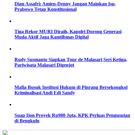
Dian Assafri: Amien-Denny Jangan Mainkan Isu,
Prabowo Tetap Konstitusional
Tiga Rekor MURI Diraih, Kapolri Dorong Generasi
Muda Aktif Jaga Kamtibmas Digital
Rudy Susmanto Siapkan Tour de Malasari Seri Ketiga,
Pariwisata Malasari Digenjot
Mafia Busuk Institusi Hukum di Pinrang Bersekongkol
Kriminalisasi Andi Edi Sandy
Suap Ijon Proyek Rp980 Juta, KPK Perluas Pengusutan
di Bengkulu