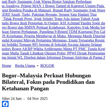
y Susmanto Ajak Warga Bogor Satukan Perbedaan
ya, Pelajar MAN 1 Bogor Tampil di Kategori Umum Piala Bank Jakar
era Pusaka di Malasari, Bupati Rudy Susmanto Ajak Warga Perkuat P
i, Turki, Pakistan Bersatu, Serang Satu Hadapi Tiga
ernah Pergi, Jejak Seluler Tetap Ada dalam Tubuh Anak
gor Ikuti Pengajian Al Qalam, KH Achmad Yaudin Sogir dan Gus Sholeh
r dan BMSN Perkuat Kolaborasi, Kapolres Ajak Media Sajikan Inform
nergi Perbatasan, Panglima 9 Briged TDM Kunjungi Pos Gabma Temaju
atan: Peserta Membayar di Muka, Mengapa Masih Diperlakukan Berb
rupsi Minyak Pertamina Memanas, Enam Tersangka Resmi Diseret ke 
diki Temuan 995 Senjata di Sekolah Swasta Jakarta Selatan
ogor AKBP Wikha Ardilestanto Minta PT PMC Tunda Kegiatan Demi C
ia Tanah Libatkan Oknum Polisi, PPWI Desak Pengusutan Tuntas Ka
l WL Disebut dalam Informasi Dugaan Aktivitas di Pantai Zore, Bea 
Home
Berita Utama
•
BOGOR
Bogor–Malaysia Perkuat Hubungan
Bilateral, Fokus pada Pendidikan dan
Ketahanan Pangan
Siber 24 Jam
-
04 Nov 2025