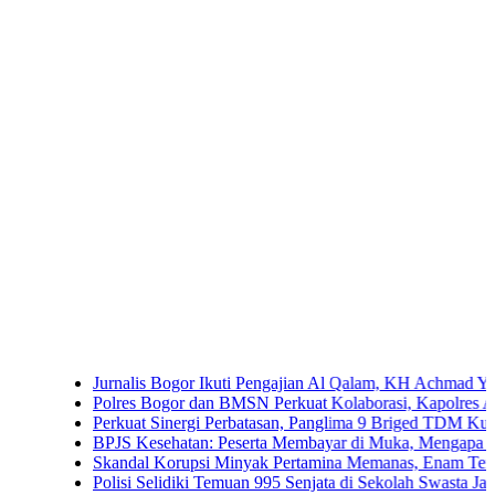
Jurnalis Bogor Ikuti Pengajian Al Qalam, KH Achmad Yaudin Sogir
Polres Bogor dan BMSN Perkuat Kolaborasi, Kapolres Ajak Media
Perkuat Sinergi Perbatasan, Panglima 9 Briged TDM Kunjungi P
BPJS Kesehatan: Peserta Membayar di Muka, Mengapa Masih Dip
Skandal Korupsi Minyak Pertamina Memanas, Enam Tersangka Res
Polisi Selidiki Temuan 995 Senjata di Sekolah Swasta Jakarta Sela