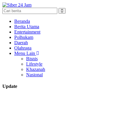
Beranda
Berita Utama
Entertainment
Polhukam
Daerah
Olahraga
Menu Lain
Bisnis
Lifestyle
Khazanah
Nasional
Update