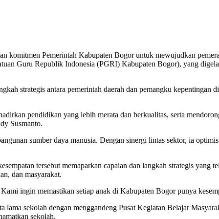
n komitmen Pemerintah Kabupaten Bogor untuk mewujudkan pemerataa
atuan Guru Republik Indonesia (PGRI) Kabupaten Bogor), yang digela
 langkah strategis antara pemerintah daerah dan pemangku kepentingan
adirkan pendidikan yang lebih merata dan berkualitas, serta mendoron
udy Susmanto.
unan sumber daya manusia. Dengan sinergi lintas sektor, ia optimist
empatan tersebut memaparkan capaian dan langkah strategis yang tela
an, dan masyarakat.
si. Kami ingin memastikan setiap anak di Kabupaten Bogor punya kese
a lama sekolah dengan menggandeng Pusat Kegiatan Belajar Masyarakat
namatkan sekolah.