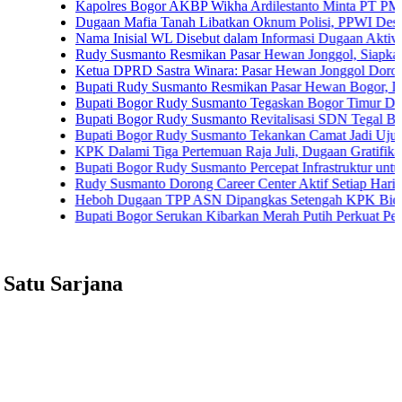
Kapolres Bogor AKBP Wikha Ardilestanto Minta PT PMC Tunda 
Dugaan Mafia Tanah Libatkan Oknum Polisi, PPWI Desak Pengus
Nama Inisial WL Disebut dalam Informasi Dugaan Aktivitas di Pa
Rudy Susmanto Resmikan Pasar Hewan Jonggol, Siapkan Bogor T
Ketua DPRD Sastra Winara: Pasar Hewan Jonggol Dorong Ekono
Bupati Rudy Susmanto Resmikan Pasar Hewan Bogor, Dilengkapi 
Bupati Bogor Rudy Susmanto Tegaskan Bogor Timur Disiapkan J
Bupati Bogor Rudy Susmanto Revitalisasi SDN Tegal Benteng, S
Bupati Bogor Rudy Susmanto Tekankan Camat Jadi Ujung Tomba
KPK Dalami Tiga Pertemuan Raja Juli, Dugaan Gratifikasi Kuans
Bupati Bogor Rudy Susmanto Percepat Infrastruktur untuk Dongkr
Rudy Susmanto Dorong Career Center Aktif Setiap Hari Perluas 
Heboh Dugaan TPP ASN Dipangkas Setengah KPK Bidik Bupati
Bupati Bogor Serukan Kibarkan Merah Putih Perkuat Persatuan
Satu Sarjana