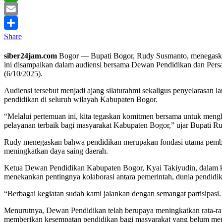
WhatsApp
Email
Share
siber24jam.com
Bogor — Bupati Bogor, Rudy Susmanto, menegaska
ini disampaikan dalam audiensi bersama Dewan Pendidikan dan Pers
(6/10/2025).
Audiensi tersebut menjadi ajang silaturahmi sekaligus penyelarasan
pendidikan di seluruh wilayah Kabupaten Bogor.
“Melalui pertemuan ini, kita tegaskan komitmen bersama untuk mengh
pelayanan terbaik bagi masyarakat Kabupaten Bogor,” ujar Bupati R
Rudy menegaskan bahwa pendidikan merupakan fondasi utama pembang
meningkatkan daya saing daerah.
Ketua Dewan Pendidikan Kabupaten Bogor, Kyai Takiyudin, dalam kes
menekankan pentingnya kolaborasi antara pemerintah, dunia pendidik
“Berbagai kegiatan sudah kami jalankan dengan semangat partisipa
Menurutnya, Dewan Pendidikan telah berupaya meningkatkan rata-rat
memberikan kesempatan pendidikan bagi masyarakat yang belum me