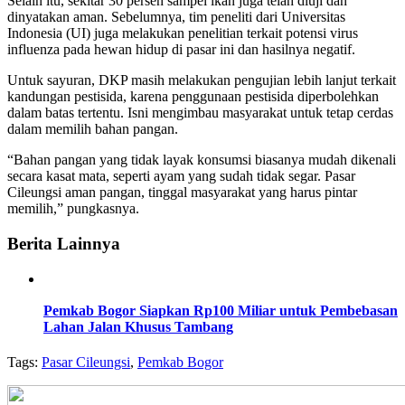
Selain itu, sekitar 30 persen sampel ikan juga telah diuji dan
dinyatakan aman. Sebelumnya, tim peneliti dari Universitas
Indonesia (UI) juga melakukan penelitian terkait potensi virus
influenza pada hewan hidup di pasar ini dan hasilnya negatif.
Untuk sayuran, DKP masih melakukan pengujian lebih lanjut terkait
kandungan pestisida, karena penggunaan pestisida diperbolehkan
dalam batas tertentu. Isni mengimbau masyarakat untuk tetap cerdas
dalam memilih bahan pangan.
“Bahan pangan yang tidak layak konsumsi biasanya mudah dikenali
secara kasat mata, seperti ayam yang sudah tidak segar. Pasar
Cileungsi aman pangan, tinggal masyarakat yang harus pintar
memilih,” pungkasnya.
Berita Lainnya
Pemkab Bogor Siapkan Rp100 Miliar untuk Pembebasan
Lahan Jalan Khusus Tambang
Tags:
Pasar Cileungsi
,
Pemkab Bogor