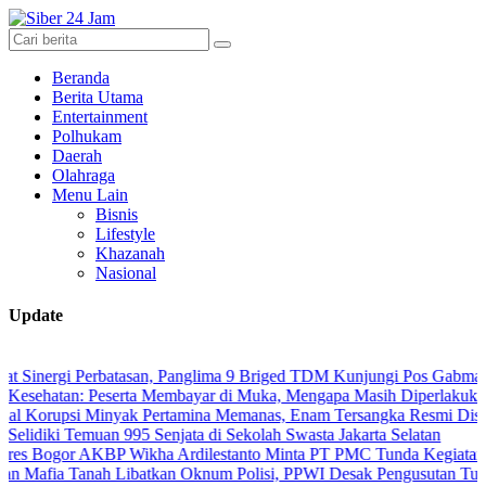
Beranda
Berita Utama
Entertainment
Polhukam
Daerah
Olahraga
Menu Lain
Bisnis
Lifestyle
Khazanah
Nasional
Update
gi Perbatasan, Panglima 9 Briged TDM Kunjungi Pos Gabma Temajuk d
n: Peserta Membayar di Muka, Mengapa Masih Diperlakukan Berbeda
si Minyak Pertamina Memanas, Enam Tersangka Resmi Diseret ke Mej
i Temuan 995 Senjata di Sekolah Swasta Jakarta Selatan
r AKBP Wikha Ardilestanto Minta PT PMC Tunda Kegiatan Demi Ceg
Tanah Libatkan Oknum Polisi, PPWI Desak Pengusutan Tuntas Kasus