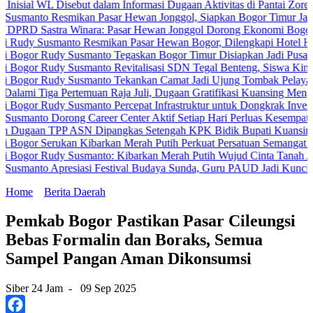
L Disebut dalam Informasi Dugaan Aktivitas di Pantai Zore, Bea Cuk
 Resmikan Pasar Hewan Jonggol, Siapkan Bogor Timur Jadi Pusat P
stra Winara: Pasar Hewan Jonggol Dorong Ekonomi Bogor Timur
usmanto Resmikan Pasar Hewan Bogor, Dilengkapi Hotel Hewan dan F
Rudy Susmanto Tegaskan Bogor Timur Disiapkan Jadi Pusat Pertumb
Rudy Susmanto Revitalisasi SDN Tegal Benteng, Siswa Kini Belajar
Rudy Susmanto Tekankan Camat Jadi Ujung Tombak Pelayanan Masya
ga Pertemuan Raja Juli, Dugaan Gratifikasi Kuansing Menguat
udy Susmanto Percepat Infrastruktur untuk Dongkrak Investasi
Dorong Career Center Aktif Setiap Hari Perluas Kesempatan Kerja
 TPP ASN Dipangkas Setengah KPK Bidik Bupati Kuansing
Serukan Kibarkan Merah Putih Perkuat Persatuan Semangat Kemerde
Rudy Susmanto: Kibarkan Merah Putih Wujud Cinta Tanah Air
 Apresiasi Festival Budaya Sunda, Guru PAUD Jadi Kunci Pendidika
Home
Berita Daerah
Pemkab Bogor Pastikan Pasar Cileungsi
Bebas Formalin dan Boraks, Semua
Sampel Pangan Aman Dikonsumsi
Siber 24 Jam
-
09 Sep 2025