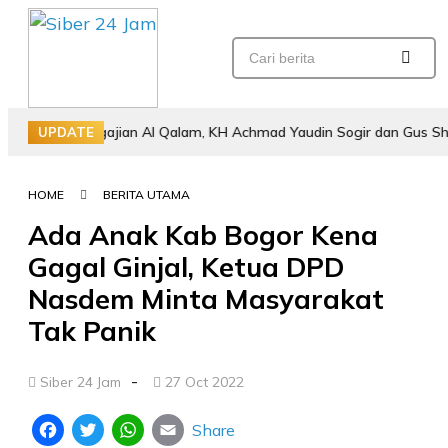
uti Pengajian Al Qalam, KH Achmad Yaudin Sogir dan Gus Sholeh Beri 
UPDATE
HOME
BERITA UTAMA
Ada Anak Kab Bogor Kena
Gagal Ginjal, Ketua DPD
Nasdem Minta Masyarakat
Tak Panik
-
Siber 24 Jam
27 Oct 2022
Share
Facebook
Twitter
WhatsApp
Email