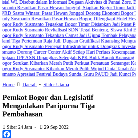
isebut dalam Informasi Dugaan Aktivitas di Pantai Zore, Bea Cukai 
smikan Pasar Hewan Jonggol, Siapkan Bogor Timur Jadi Pusat Pert
a Winara: Pasar Hewan Jonggol Dorong Ekonomi Bogor Timur
anto Resmikan Pasar Hewan Bogor, Dilengkapi Hotel Hewan dan Fasi
y Susmanto Tegaskan Bogor Timur Disiapkan Jadi Pusat Pertumbuha
y Susmanto Revitalisasi SDN Tegal Benteng, Siswa Kini Belajar Le
y Susmanto Tekankan Camat Jadi Ujung Tombak Pelayanan Masyarak
ertemuan Raja Juli, Dugaan Gratifikasi Kuansing Menguat
 Susmanto Percepat Infrastruktur untuk Dongkrak Investasi
ong Career Center Aktif Setiap Hari Perluas Kesempatan Kerja
P ASN Dipangkas Setengah KPK Bidik Bupati Kuansing
ukan Kibarkan Merah Putih Perkuat Persatuan Semangat Kemerdekaa
y Susmanto: Kibarkan Merah Putih Wujud Cinta Tanah Air
resiasi Festival Budaya Sunda, Guru PAUD Jadi Kunci Pendidikan Ka
Home
Daerah
•
Slider Utama
Pemkot Bogor dan Legislatif
Mengadakan Paripurna Tiga
Pembahasan
Siber 24 Jam
-
29 Sep 2022