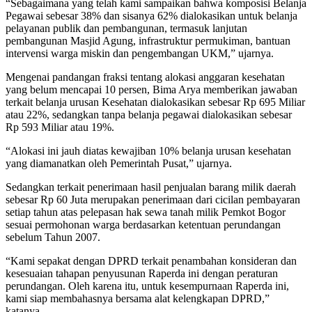
“Sebagaimana yang telah kami sampaikan bahwa komposisi Belanja
Pegawai sebesar 38% dan sisanya 62% dialokasikan untuk belanja
pelayanan publik dan pembangunan, termasuk lanjutan
pembangunan Masjid Agung, infrastruktur permukiman, bantuan
intervensi warga miskin dan pengembangan UKM,” ujarnya.
Mengenai pandangan fraksi tentang alokasi anggaran kesehatan
yang belum mencapai 10 persen, Bima Arya memberikan jawaban
terkait belanja urusan Kesehatan dialokasikan sebesar Rp 695 Miliar
atau 22%, sedangkan tanpa belanja pegawai dialokasikan sebesar
Rp 593 Miliar atau 19%.
“Alokasi ini jauh diatas kewajiban 10% belanja urusan kesehatan
yang diamanatkan oleh Pemerintah Pusat,” ujarnya.
Sedangkan terkait penerimaan hasil penjualan barang milik daerah
sebesar Rp 60 Juta merupakan penerimaan dari cicilan pembayaran
setiap tahun atas pelepasan hak sewa tanah milik Pemkot Bogor
sesuai permohonan warga berdasarkan ketentuan perundangan
sebelum Tahun 2007.
“Kami sepakat dengan DPRD terkait penambahan konsideran dan
kesesuaian tahapan penyusunan Raperda ini dengan peraturan
perundangan. Oleh karena itu, untuk kesempurnaan Raperda ini,
kami siap membahasnya bersama alat kelengkapan DPRD,”
katanya.