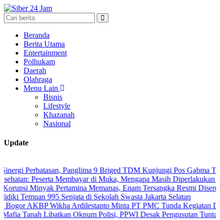
Beranda
Berita Utama
Entertainment
Polhukam
Daerah
Olahraga
Menu Lain
Bisnis
Lifestyle
Khazanah
Nasional
Update
erbatasan, Panglima 9 Briged TDM Kunjungi Pos Gabma Temajuk dan 
Peserta Membayar di Muka, Mengapa Masih Diperlakukan Berbeda?
Minyak Pertamina Memanas, Enam Tersangka Resmi Diseret ke Meja H
muan 995 Senjata di Sekolah Swasta Jakarta Selatan
KBP Wikha Ardilestanto Minta PT PMC Tunda Kegiatan Demi Cegah 
ah Libatkan Oknum Polisi, PPWI Desak Pengusutan Tuntas Kasus Ke