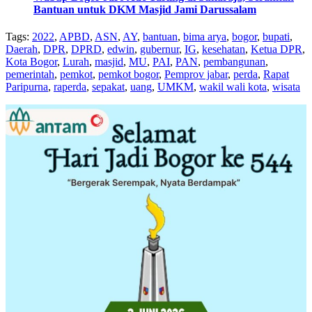
Bantuan untuk DKM Masjid Jami Darussalam
Tags:
2022
,
APBD
,
ASN
,
AY
,
bantuan
,
bima arya
,
bogor
,
bupati
,
Daerah
,
DPR
,
DPRD
,
edwin
,
gubernur
,
IG
,
kesehatan
,
Ketua DPR
,
Kota Bogor
,
Lurah
,
masjid
,
MU
,
PAI
,
PAN
,
pembangunan
,
pemerintah
,
pemkot
,
pemkot bogor
,
Pemprov jabar
,
perda
,
Rapat
Paripurna
,
raperda
,
sepakat
,
uang
,
UMKM
,
wakil wali kota
,
wisata