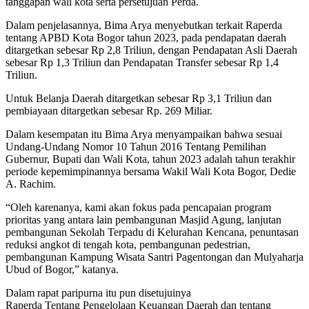
tanggapan wali kota serta persetujuan Perda.
Dalam penjelasannya, Bima Arya menyebutkan terkait Raperda
tentang APBD Kota Bogor tahun 2023, pada pendapatan daerah
ditargetkan sebesar Rp 2,8 Triliun, dengan Pendapatan Asli Daerah
sebesar Rp 1,3 Triliun dan Pendapatan Transfer sebesar Rp 1,4
Triliun.
Untuk Belanja Daerah ditargetkan sebesar Rp 3,1 Triliun dan
pembiayaan ditargetkan sebesar Rp. 269 Miliar.
Dalam kesempatan itu Bima Arya menyampaikan bahwa sesuai
Undang-Undang Nomor 10 Tahun 2016 Tentang Pemilihan
Gubernur, Bupati dan Wali Kota, tahun 2023 adalah tahun terakhir
periode kepemimpinannya bersama Wakil Wali Kota Bogor, Dedie
A. Rachim.
“Oleh karenanya, kami akan fokus pada pencapaian program
prioritas yang antara lain pembangunan Masjid Agung, lanjutan
pembangunan Sekolah Terpadu di Kelurahan Kencana, penuntasan
reduksi angkot di tengah kota, pembangunan pedestrian,
pembangunan Kampung Wisata Santri Pagentongan dan Mulyaharja
Ubud of Bogor,” katanya.
Dalam rapat paripurna itu pun disetujuinya
Raperda Tentang Pengelolaan Keuangan Daerah dan tentang