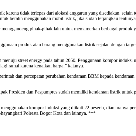
k karena tidak terlepas dari alokasi anggaran yang disediakan, selain
 beralih menggunakan mobil listrik, jika sudah terjangkau tentunya 
enggandeng pihak-pihak lain untuk memamerkan berbagai produk yang
an produk atau barang menggunakan listrik sejalan dengan target pe
am menuju street energy pada tahun 2050. Penggunaan kompor induksi
gi ramai karena kenaikan harga,” katanya.
intah dan percepatan perubahan kendaraan BBM kepada kendaraan li
ak Presiden dan Paspampres sudah memiliki kendaraan listrik untuk pen
menggunakan kompor induksi yang diikuti 22 peserta, diantaranya pe
hayangkari Polresta Bogor Kota dan lainnya. ***