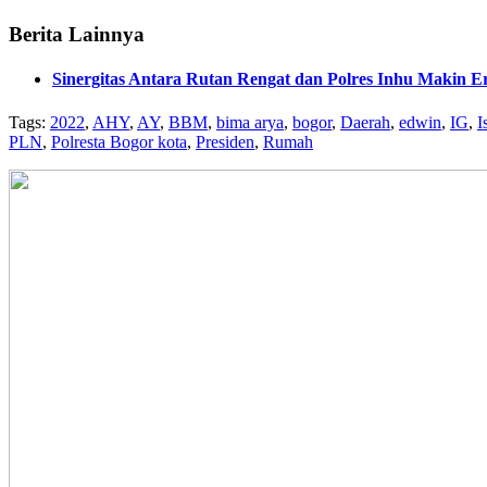
Berita Lainnya
Sinergitas Antara Rutan Rengat dan Polres Inhu Makin E
Tags:
2022
,
AHY
,
AY
,
BBM
,
bima arya
,
bogor
,
Daerah
,
edwin
,
IG
,
I
PLN
,
Polresta Bogor kota
,
Presiden
,
Rumah