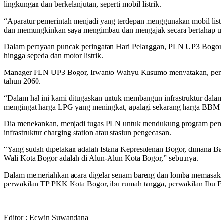
lingkungan dan berkelanjutan, seperti mobil listrik.
“Aparatur pemerintah menjadi yang terdepan menggunakan mobil listri
dan memungkinkan saya mengimbau dan mengajak secara bertahap untuk
Dalam perayaan puncak peringatan Hari Pelanggan, PLN UP3 Bogor m
hingga sepeda dan motor listrik.
Manager PLN UP3 Bogor, Irwanto Wahyu Kusumo menyatakan, pengguna
tahun 2060.
“Dalam hal ini kami ditugaskan untuk membangun infrastruktur dal
mengingat harga LPG yang meningkat, apalagi sekarang harga BBM la
Dia menekankan, menjadi tugas PLN untuk mendukung program pemer
infrastruktur charging station atau stasiun pengecasan.
“Yang sudah dipetakan adalah Istana Kepresidenan Bogor, dimana Bap
Wali Kota Bogor adalah di Alun-Alun Kota Bogor,” sebutnya.
Dalam memeriahkan acara digelar senam bareng dan lomba memasak 
perwakilan TP PKK Kota Bogor, ibu rumah tangga, perwakilan Ibu B
Editor : Edwin Suwandana