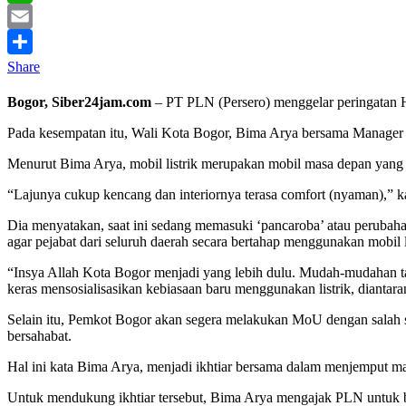
WhatsApp
Email
Share
Bogor, Siber24jam.com
– PT PLN (Persero) menggelar peringatan 
Pada kesempatan itu, Wali Kota Bogor, Bima Arya bersama Manager
Menurut Bima Arya, mobil listrik merupakan mobil masa depan yang 
“Lajunya cukup kencang dan interiornya terasa comfort (nyaman),” kat
Dia menyatakan, saat ini sedang memasuki ‘pancaroba’ atau perubaha
agar pejabat dari seluruh daerah secara bertahap menggunakan mobil li
“Insya Allah Kota Bogor menjadi yang lebih dulu. Mudah-mudahan ta
keras mensosialisasikan kebiasaan baru menggunakan listrik, diantar
Selain itu, Pemkot Bogor akan segera melakukan MoU dengan salah sat
bersahabat.
Hal ini kata Bima Arya, menjadi ikhtiar bersama dalam menjemput mas
Untuk mendukung ikhtiar tersebut, Bima Arya mengajak PLN untuk 