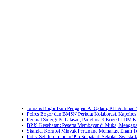
Jurnalis Bogor Ikuti Pengajian Al Qalam, KH Achmad Yaudin Sogi
Polres Bogor dan BMSN Perkuat Kolaborasi, Kapolres Ajak Media
Perkuat Sinergi Perbatasan, Panglima 9 Briged TDM Kunjungi P
BPJS Kesehatan: Peserta Membayar di Muka, Mengapa Masih Di
Skandal Korupsi Minyak Pertamina Memanas, Enam Tersangka Re
Polisi Selidiki Temuan 995 Senjata di Sekolah Swasta Jakarta Sela