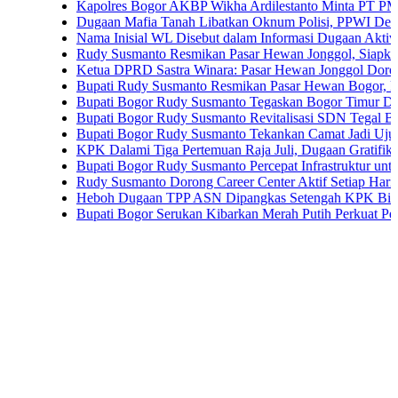
Kapolres Bogor AKBP Wikha Ardilestanto Minta PT PMC Tunda 
Dugaan Mafia Tanah Libatkan Oknum Polisi, PPWI Desak Pengus
Nama Inisial WL Disebut dalam Informasi Dugaan Aktivitas di Pa
Rudy Susmanto Resmikan Pasar Hewan Jonggol, Siapkan Bogor 
Ketua DPRD Sastra Winara: Pasar Hewan Jonggol Dorong Ekon
Bupati Rudy Susmanto Resmikan Pasar Hewan Bogor, Dilengkapi
Bupati Bogor Rudy Susmanto Tegaskan Bogor Timur Disiapkan J
Bupati Bogor Rudy Susmanto Revitalisasi SDN Tegal Benteng, 
Bupati Bogor Rudy Susmanto Tekankan Camat Jadi Ujung Tomba
KPK Dalami Tiga Pertemuan Raja Juli, Dugaan Gratifikasi Kuan
Bupati Bogor Rudy Susmanto Percepat Infrastruktur untuk Dongkr
Rudy Susmanto Dorong Career Center Aktif Setiap Hari Perluas 
Heboh Dugaan TPP ASN Dipangkas Setengah KPK Bidik Bupati
Bupati Bogor Serukan Kibarkan Merah Putih Perkuat Persatuan