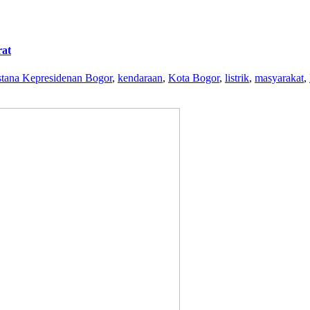
rat
stana Kepresidenan Bogor
,
kendaraan
,
Kota Bogor
,
listrik
,
masyarakat
,