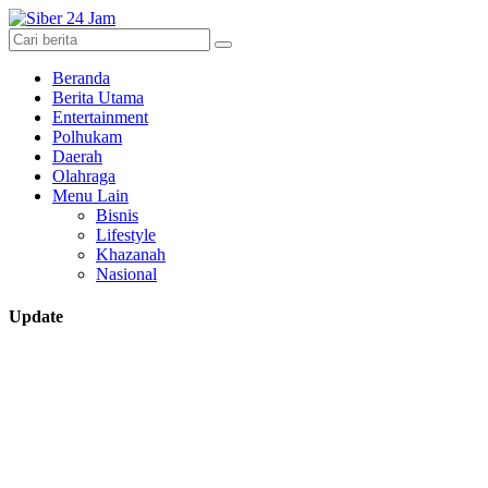
Beranda
Berita Utama
Entertainment
Polhukam
Daerah
Olahraga
Menu Lain
Bisnis
Lifestyle
Khazanah
Nasional
Update