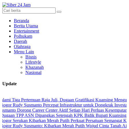
Beranda
Berita Utama
Entertainment
Polhukam
Daerah
Olahraga
Menu Lain
Bisnis
Lifestyle
Khazanah
Nasional
Update
ga Pertemuan Raja Juli, Dugaan Gratifikasi Kuansing Menguat
Rudy Susmanto Percepat Infrastruktur untuk Dongkrak Investasi
 Dorong Career Center Aktif Setiap Hari Perluas Kesempatan Kerja
 TPP ASN Dipangkas Setengah KPK Bidik Bupati Kuansing
Serukan Kibarkan Merah Putih Perkuat Persatuan Semangat Kemerde
Rudy Susmanto: Kibarkan Merah Putih Wujud Cinta Tanah Air