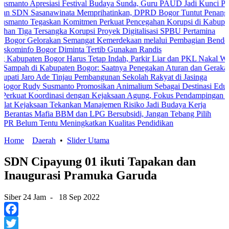
 Apresiasi Festival Budaya Sunda, Guru PAUD Jadi Kunci Pendidika
 Sasanawinata Memprihatinkan, DPRD Bogor Tuntut Penanganan Pe
o Tegaskan Komitmen Perkuat Pencegahan Korupsi di Kabupaten Bo
a Tersangka Korupsi Proyek Digitalisasi SPBU Pertamina
 Gelorakan Semangat Kemerdekaan melalui Pembagian Bendera Mera
fo Bogor Diminta Tertib Gunakan Randis
aten Bogor Harus Tetap Indah, Parkir Liar dan PKL Nakal Wajib Dite
h di Kabupaten Bogor: Saatnya Penegakan Aturan dan Gerakan Bers
Jaro Ade Tinjau Pembangunan Sekolah Rakyat di Jasinga
Rudy Susmanto Promosikan Animalium Sebagai Destinasi Edukasi
 Koordinasi dengan Kejaksaan Agung, Fokus Pendampingan Hukum P
jaksaan Tekankan Manajemen Risiko Jadi Budaya Kerja
as Mafia BBM dan LPG Bersubsidi, Jangan Tebang Pilih
um Tentu Meningkatkan Kualitas Pendidikan
Home
Daerah
•
Slider Utama
SDN Cipayung 01 ikuti Tapakan dan
Inaugurasi Pramuka Garuda
Siber 24 Jam
-
18 Sep 2022
Facebook