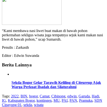
“Kami membawa nasi liwet buat makan di bawah pohon
perkemahan sekligus wisata juga tempatnya sejuk kami makan nasi
liwet di bawah pohon,” ucap Sumarsih.
Penulis : Zarkasih
Editor : Edwin Suwanda
Berita Lainnya
Sekda Bogor Gelar Tarawih Keliling di Citeureup Ajak
Warga Perkuat Ibadah dan Silaturahmi
Tags:
2022
,
BIN
,
bogor
,
Camat
,
Cibinong
,
edwin
,
Garuda
,
Hadi
,
IG
,
Kabupaten Bogor
,
kontingen
,
MU
,
PAI
,
PAN
,
Pramuka
,
SDN
Cipayung 01
,
sekda
,
wisata