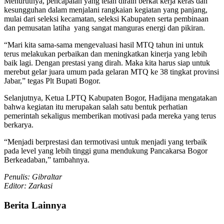
Menurutnya, pencapaian yang telah diraih berkat kerja keras dan
kesungguhan dalam menjalani rangkaian kegiatan yang panjang,
mulai dari seleksi kecamatan, seleksi Kabupaten serta pembinaan
dan pemusatan latiha yang sangat manguras energi dan pikiran.
“Mari kita sama-sama mengevaluasi hasil MTQ tahun ini untuk
terus melakukan perbaikan dan meningkatkan kinerja yang lebih
baik lagi. Dengan prestasi yang dirah. Maka kita harus siap untuk
merebut gelar juara umum pada gelaran MTQ ke 38 tingkat provinsi
Jabar,” tegas Plt Bupati Bogor.
Selanjutnya, Ketua LPTQ Kabupaten Bogor, Hadijana mengatakan
bahwa kegiatan itu merupakan salah satu bentuk perhatian
pemerintah sekaligus memberikan motivasi pada mereka yang terus
berkarya.
“Menjadi berprestasi dan termotivasi untuk menjadi yang terbaik
pada level yang lebih tinggi guna mendukung Pancakarsa Bogor
Berkeadaban,” tambahnya.
Penulis: Gibraltar
Editor: Zarkasi
Berita Lainnya