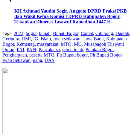
KH Achmad Yaudin Sogir, Anggota DPRD Fraksi PKB
dan Wakil Ketua Komisi I DPRD Kabupaten Bogor,
Tekankan Dimensi Tasawuf Ramadhan 1447 H
Tags:
2022
,
bogor
,
bupati
,
Bupati Bogor
,
Camat
,
Cibinong
,
Daerah
,
Gerindra
,
HMI
,
IG
,
Islam
,
Iwan setiawan
,
Jawa Barat
,
Kabupaten
Bogor
,
Kemenag
,
masyarakat
,
MTQ
,
MU
,
Musabaqoh Tilawatil
Quran
,
PAI
,
PAN
,
Pancakarsa
,
pemerintah
,
Pemkab Bogor
,
Penghargaan
,
peserta MTQ
,
Plt Bupati bogor
,
Plt Bupati Bogor
Iwan Setiawan
,
uang
,
UAS