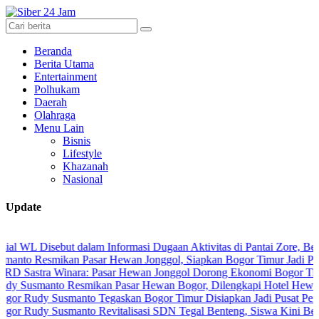
Beranda
Berita Utama
Entertainment
Polhukam
Daerah
Olahraga
Menu Lain
Bisnis
Lifestyle
Khazanah
Nasional
Update
isebut dalam Informasi Dugaan Aktivitas di Pantai Zore, Bea Cukai 
smikan Pasar Hewan Jonggol, Siapkan Bogor Timur Jadi Pusat Pert
a Winara: Pasar Hewan Jonggol Dorong Ekonomi Bogor Timur
nto Resmikan Pasar Hewan Bogor, Dilengkapi Hotel Hewan dan Fasi
y Susmanto Tegaskan Bogor Timur Disiapkan Jadi Pusat Pertumbuha
 Susmanto Revitalisasi SDN Tegal Benteng, Siswa Kini Belajar Le