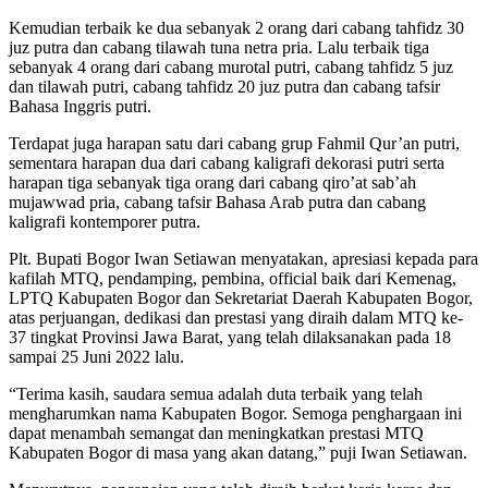
Kemudian terbaik ke dua sebanyak 2 orang dari cabang tahfidz 30
juz putra dan cabang tilawah tuna netra pria. Lalu terbaik tiga
sebanyak 4 orang dari cabang murotal putri, cabang tahfidz 5 juz
dan tilawah putri, cabang tahfidz 20 juz putra dan cabang tafsir
Bahasa Inggris putri.
Terdapat juga harapan satu dari cabang grup Fahmil Qur’an putri,
sementara harapan dua dari cabang kaligrafi dekorasi putri serta
harapan tiga sebanyak tiga orang dari cabang qiro’at sab’ah
mujawwad pria, cabang tafsir Bahasa Arab putra dan cabang
kaligrafi kontemporer putra.
Plt. Bupati Bogor Iwan Setiawan menyatakan, apresiasi kepada para
kafilah MTQ, pendamping, pembina, official baik dari Kemenag,
LPTQ Kabupaten Bogor dan Sekretariat Daerah Kabupaten Bogor,
atas perjuangan, dedikasi dan prestasi yang diraih dalam MTQ ke-
37 tingkat Provinsi Jawa Barat, yang telah dilaksanakan pada 18
sampai 25 Juni 2022 lalu.
“Terima kasih, saudara semua adalah duta terbaik yang telah
mengharumkan nama Kabupaten Bogor. Semoga penghargaan ini
dapat menambah semangat dan meningkatkan prestasi MTQ
Kabupaten Bogor di masa yang akan datang,” puji Iwan Setiawan.