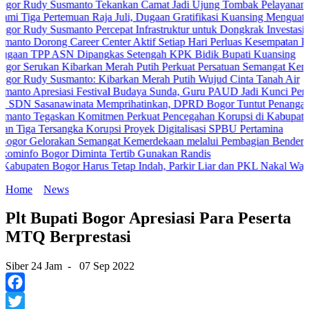
y Susmanto Tekankan Camat Jadi Ujung Tombak Pelayanan Masyarak
ertemuan Raja Juli, Dugaan Gratifikasi Kuansing Menguat
 Susmanto Percepat Infrastruktur untuk Dongkrak Investasi
ong Career Center Aktif Setiap Hari Perluas Kesempatan Kerja
 ASN Dipangkas Setengah KPK Bidik Bupati Kuansing
ukan Kibarkan Merah Putih Perkuat Persatuan Semangat Kemerdekaan
 Susmanto: Kibarkan Merah Putih Wujud Cinta Tanah Air
esiasi Festival Budaya Sunda, Guru PAUD Jadi Kunci Pendidikan Ka
anawinata Memprihatinkan, DPRD Bogor Tuntut Penanganan Pemeri
gaskan Komitmen Perkuat Pencegahan Korupsi di Kabupaten Bogor
rsangka Korupsi Proyek Digitalisasi SPBU Pertamina
orakan Semangat Kemerdekaan melalui Pembagian Bendera Merah Pu
ogor Diminta Tertib Gunakan Randis
 Bogor Harus Tetap Indah, Parkir Liar dan PKL Nakal Wajib Ditertib
Home
News
Plt Bupati Bogor Apresiasi Para Peserta
MTQ Berprestasi
Siber 24 Jam
-
07 Sep 2022
Facebook