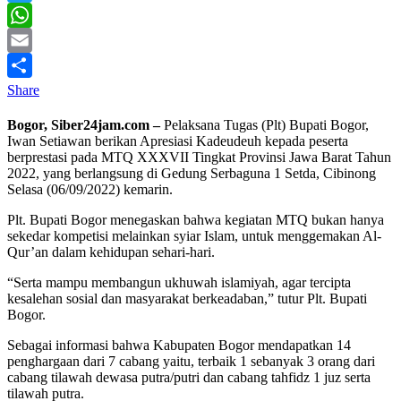
Twitter
WhatsApp
Email
Share
Bogor, Siber24jam.com –
Pelaksana Tugas (Plt) Bupati Bogor,
Iwan Setiawan berikan Apresiasi Kadeudeuh kepada peserta
berprestasi pada MTQ XXXVII Tingkat Provinsi Jawa Barat Tahun
2022, yang berlangsung di Gedung Serbaguna 1 Setda, Cibinong
Selasa (06/09/2022) kemarin.
Plt. Bupati Bogor menegaskan bahwa kegiatan MTQ bukan hanya
sekedar kompetisi melainkan syiar Islam, untuk menggemakan Al-
Qur’an dalam kehidupan sehari-hari.
“Serta mampu membangun ukhuwah islamiyah, agar tercipta
kesalehan sosial dan masyarakat berkeadaban,” tutur Plt. Bupati
Bogor.
Sebagai informasi bahwa Kabupaten Bogor mendapatkan 14
penghargaan dari 7 cabang yaitu, terbaik 1 sebanyak 3 orang dari
cabang tilawah dewasa putra/putri dan cabang tahfidz 1 juz serta
tilawah putra.