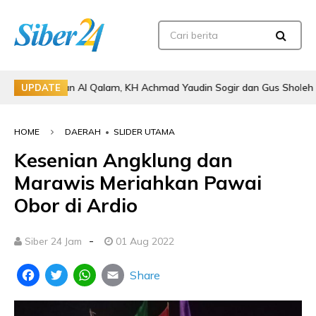
Pengajian Al Qalam, KH Achmad Yaudin Sogir dan Gus Sholeh Beri Pesan
UPDATE
HOME
DAERAH
•
SLIDER UTAMA
Kesenian Angklung dan
Marawis Meriahkan Pawai
Obor di Ardio
-
Siber 24 Jam
01 Aug 2022
Share
Facebook
Twitter
WhatsApp
Email