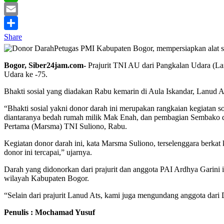
WhatsApp
Email
Share
Petugas PMI Kabupaten Bogor, mempersiapkan alat s
Bogor, Siber24jam.com-
Prajurit TNI AU dari Pangkalan Udara (L
Udara ke -75.
Bhakti sosial yang diadakan Rabu kemarin di Aula Iskandar, Lanud Ats
“Bhakti sosial yakni donor darah ini merupakan rangkaian kegiatan 
diantaranya bedah rumah milik Mak Enah, dan pembagian Sembako d
Pertama (Marsma) TNI Suliono, Rabu.
Kegiatan donor darah ini, kata Marsma Suliono, terselenggara berka
donor ini tercapai,” ujarnya.
Darah yang didonorkan dari prajurit dan anggota PAI Ardhya Garini 
wilayah Kabupaten Bogor.
“Selain dari prajurit Lanud Ats, kami juga mengundang anggota da
Penulis : Mochamad Yusuf