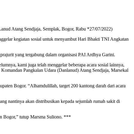
Lanud Atang Sendjaja, Semplak, Bogor, Rabu *27/07/2022)
nggelar kegiatan sosial untuk menyambut Hari Bhakti TNI Angkatan
i prajurit yang tergabung dalam organisasi PAI Ardhya Garini.
umnya, kami juga telah menggelar beberapa acara sosial lainnya,
a Komandan Pangkalan Udara (Danlanud) Atang Sendjaja, Marsekal
paten Bogor. “Alhamdulillah, target 200 kantong darah dari acara
ng nantinya akan distribusikan kepada sejumlah rumah sakit di
n Bogor,” tutup Marsma Suliono. ***