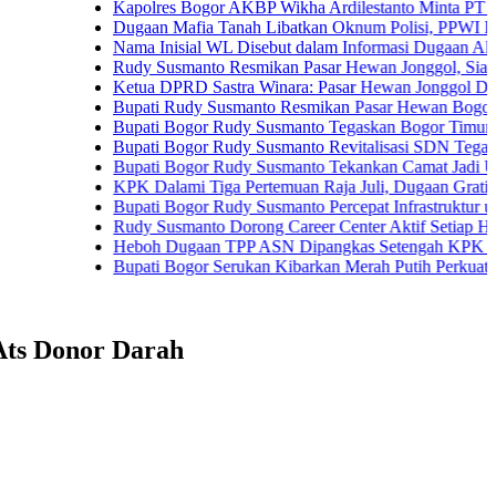
Kapolres Bogor AKBP Wikha Ardilestanto Minta PT PMC Tund
Dugaan Mafia Tanah Libatkan Oknum Polisi, PPWI Desak Pen
Nama Inisial WL Disebut dalam Informasi Dugaan Aktivitas di
Rudy Susmanto Resmikan Pasar Hewan Jonggol, Siapkan Bogo
Ketua DPRD Sastra Winara: Pasar Hewan Jonggol Dorong Ek
Bupati Rudy Susmanto Resmikan Pasar Hewan Bogor, Dilengka
Bupati Bogor Rudy Susmanto Tegaskan Bogor Timur Disiapka
Bupati Bogor Rudy Susmanto Revitalisasi SDN Tegal Benteng
Bupati Bogor Rudy Susmanto Tekankan Camat Jadi Ujung Tom
KPK Dalami Tiga Pertemuan Raja Juli, Dugaan Gratifikasi Ku
Bupati Bogor Rudy Susmanto Percepat Infrastruktur untuk Dong
Rudy Susmanto Dorong Career Center Aktif Setiap Hari Perlu
Heboh Dugaan TPP ASN Dipangkas Setengah KPK Bidik Bupa
Bupati Bogor Serukan Kibarkan Merah Putih Perkuat Persatu
Ats Donor Darah