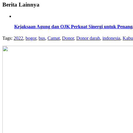
Berita Lainnya
Kejaksaan Agung dan OJK Perkuat Sinergi untuk Penang
Tags:
2022
,
bogor
,
bus
,
Camat
,
Donor
,
Donor darah
,
indonesia
,
Kabu