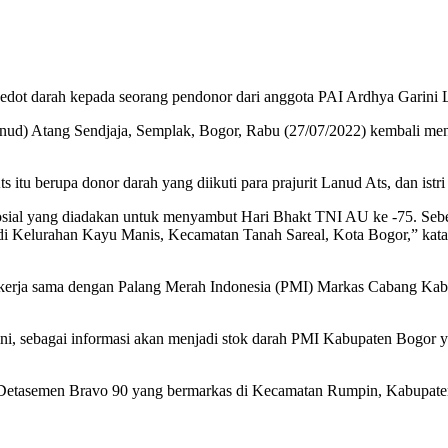
edot darah kepada seorang pendonor dari anggota PAI Ardhya Garini 
anud) Atang Sendjaja, Semplak, Bogor, Rabu (27/07/2022) kembali me
 itu berupa donor darah yang diikuti para prajurit Lanud Ats, dan istr
sosial yang diadakan untuk menyambut Hari Bhakt TNI AU ke -75. Sebel
i Kelurahan Kayu Manis, Kecamatan Tanah Sareal, Kota Bogor,” kat
t kerja sama dengan Palang Merah Indonesia (PMI) Markas Cabang Kabu
ini, sebagai informasi akan menjadi stok darah PMI Kabupaten Bogor ya
ri Detasemen Bravo 90 yang bermarkas di Kecamatan Rumpin, Kabupate