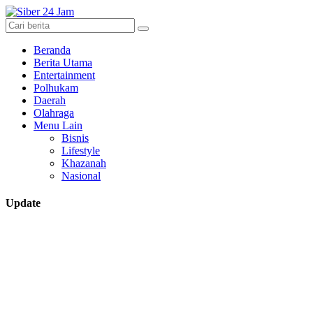
Beranda
Berita Utama
Entertainment
Polhukam
Daerah
Olahraga
Menu Lain
Bisnis
Lifestyle
Khazanah
Nasional
Update