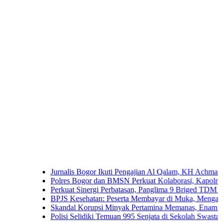
Jurnalis Bogor Ikuti Pengajian Al Qalam, KH Achmad Yaudin So
Polres Bogor dan BMSN Perkuat Kolaborasi, Kapolres Ajak Me
Perkuat Sinergi Perbatasan, Panglima 9 Briged TDM Kunjung
BPJS Kesehatan: Peserta Membayar di Muka, Mengapa Masih 
Skandal Korupsi Minyak Pertamina Memanas, Enam Tersangka 
Polisi Selidiki Temuan 995 Senjata di Sekolah Swasta Jakarta S