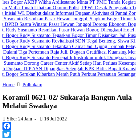
or AKBP Wikha Ardilestanto Minta PT PMC Tunda Kegiatan Demi Ceg
 Tanah Libatkan Oknum Polisi, PPWI Desak Pengusutan Tuntas Kasu
WL Disebut dalam Informasi Dugaan Aktivitas di Pantai Zore, Bea Cu
o Resmikan Pasar Hewan Jonggol, Siapkan Bogor Timur Jadi Pusat 
astra Winara: Pasar Hewan Jonggol Dorong Ekonomi Bogor Timur
usmanto Resmikan Pasar Hewan Bogor, Dilengkapi Hotel Hewan dan 
 Rudy Susmanto Tegaskan Bogor Timur Disiapkan Jadi Pusat Pertum
Rudy Susmanto Revitalisasi SDN Tegal Benteng, Siswa Kini Belaja
 Rudy Susmanto Tekankan Camat Jadi Ujung Tombak Pelayanan Masy
ga Pertemuan Raja Juli, Dugaan Gratifikasi Kuansing Menguat
Rudy Susmanto Percepat Infrastruktur untuk Dongkrak Investasi
 Dorong Career Center Aktif Setiap Hari Perluas Kesempatan Kerja
 TPP ASN Dipangkas Setengah KPK Bidik Bupati Kuansing
 Serukan Kibarkan Merah Putih Perkuat Persatuan Semangat Kemerde
Home
Polhukam
Koramil 0621-02/ Sukaraja Bangun Aula
Melalui Swadaya
Siber 24 Jam
-
16 Jul 2022
Facebook