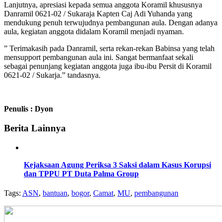
Lanjutnya, apresiasi kepada semua anggota Koramil khususnya
Danramil 0621-02 / Sukaraja Kapten Caj Adi Yuhanda yang
mendukung penuh terwujudnya pembangunan aula. Dengan adanya
aula, kegiatan anggota didalam Koramil menjadi nyaman.
” Terimakasih pada Danramil, serta rekan-rekan Babinsa yang telah
mensupport pembangunan aula ini. Sangat bermanfaat sekali
sebagai penunjang kegiatan anggota juga ibu-ibu Persit di Koramil
0621-02 / Sukarja.” tandasnya.
Penulis : Dyon
Berita Lainnya
Kejaksaan Agung Periksa 3 Saksi dalam Kasus Korupsi
dan TPPU PT Duta Palma Group
Tags:
ASN
,
bantuan
,
bogor
,
Camat
,
MU
,
pembangunan