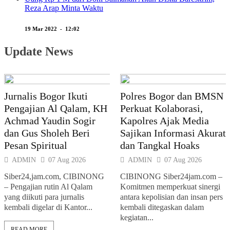
Reza Arap Minta Waktu
19 Mar 2022 - 12:02
Update News
Jurnalis Bogor Ikuti
Polres Bogor dan BMSN
Pengajian Al Qalam, KH
Perkuat Kolaborasi,
Achmad Yaudin Sogir
Kapolres Ajak Media
dan Gus Sholeh Beri
Sajikan Informasi Akurat
Pesan Spiritual
dan Tangkal Hoaks
ADMIN
07 Aug 2026
ADMIN
07 Aug 2026
Siber24,jam.com, CIBINONG
CIBINONG Siber24jam.com –
– Pengajian rutin Al Qalam
Komitmen memperkuat sinergi
yang diikuti para jurnalis
antara kepolisian dan insan pers
kembali digelar di Kantor...
kembali ditegaskan dalam
kegiatan...
READ MORE