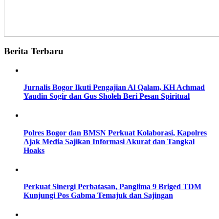
Berita Terbaru
Jurnalis Bogor Ikuti Pengajian Al Qalam, KH Achmad
Yaudin Sogir dan Gus Sholeh Beri Pesan Spiritual
Polres Bogor dan BMSN Perkuat Kolaborasi, Kapolres
Ajak Media Sajikan Informasi Akurat dan Tangkal
Hoaks
Perkuat Sinergi Perbatasan, Panglima 9 Briged TDM
Kunjungi Pos Gabma Temajuk dan Sajingan