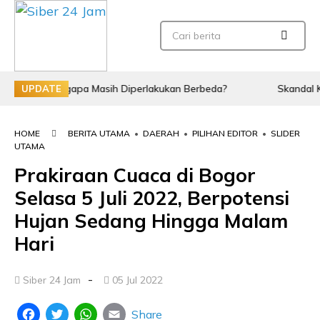
, Mengapa Masih Diperlakukan Berbeda?
Skandal Korupsi M
UPDATE
HOME
BERITA UTAMA
•
DAERAH
•
PILIHAN EDITOR
•
SLIDER
UTAMA
Prakiraan Cuaca di Bogor
Selasa 5 Juli 2022, Berpotensi
Hujan Sedang Hingga Malam
Hari
-
Siber 24 Jam
05 Jul 2022
Share
Facebook
Twitter
WhatsApp
Email