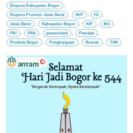
Dispora Kabupaten Bogor
,
Dispora Provinsi Jawa Barat
,
HUT
,
IG
,
Jawa Barat
,
Kabupaten Bogor
,
KIP
,
MU
,
PAI
,
PAN
,
pemerintah
,
Pemkab
,
Pemkab Bogor
,
Penghargaan
,
Rumah
,
THR