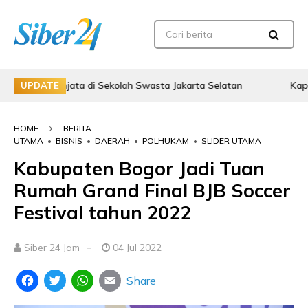
di Sekolah Swasta Jakarta Selatan
Kapolres Bogor AKBP Wik
UPDATE
HOME
BERITA
UTAMA
•
BISNIS
•
DAERAH
•
POLHUKAM
•
SLIDER UTAMA
Kabupaten Bogor Jadi Tuan
Rumah Grand Final BJB Soccer
Festival tahun 2022
-
Siber 24 Jam
04 Jul 2022
Share
Facebook
Twitter
WhatsApp
Email