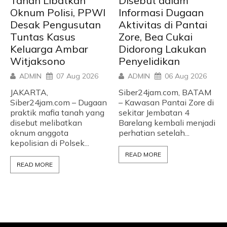
Tanah Libatkan
Disebut dalam
Oknum Polisi, PPWI
Informasi Dugaan
Desak Pengusutan
Aktivitas di Pantai
Tuntas Kasus
Zore, Bea Cukai
Keluarga Ambar
Didorong Lakukan
Witjaksono
Penyelidikan
ADMIN
07 Aug 2026
ADMIN
06 Aug 2026
JAKARTA,
Siber24jam.com, BATAM
Siber24jam.com – Dugaan
– Kawasan Pantai Zore di
praktik mafia tanah yang
sekitar Jembatan 4
disebut melibatkan
Barelang kembali menjadi
oknum anggota
perhatian setelah...
kepolisian di Polsek...
READ MORE
READ MORE