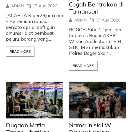
Cegah Bentrokan di
ADMIN
07 Aug 2026
Tamansari
JAKARTA Siber24jam.com
ADMIN
07 Aug 2026
– Penemuan ratusan
senjata api, airsoft gun,
BOGOR, Siber24jam.com –
amunisi, alat pembuat
Kapolres Bogor AKBP
peluru, barang yang...
Wikha Ardilestanto, S.H.,
S.I.K., M.Si. memastikan
READ MORE
Polres Bogor akan...
READ MORE
Dugaan Mafia
Nama Inisial WL