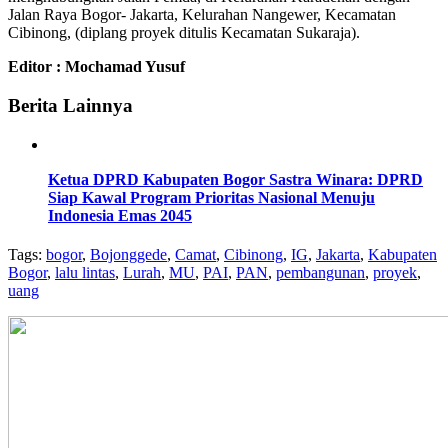
Jalan Raya Bogor- Jakarta, Kelurahan Nangewer, Kecamatan
Cibinong, (diplang proyek ditulis Kecamatan Sukaraja).
Editor : Mochamad Yusuf
Berita Lainnya
Ketua DPRD Kabupaten Bogor Sastra Winara: DPRD
Siap Kawal Program Prioritas Nasional Menuju
Indonesia Emas 2045
Tags:
bogor
,
Bojonggede
,
Camat
,
Cibinong
,
IG
,
Jakarta
,
Kabupaten
Bogor
,
lalu lintas
,
Lurah
,
MU
,
PAI
,
PAN
,
pembangunan
,
proyek
,
uang