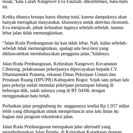
rusak,”kata Lurah Nangewer Eva Fauziah, dikonfirmasi, baru-baru
ini.
Ketika ditanya kenapa harus ditutup total, karena dampaknya akan
banyak merugikan masyarakat, khususnya untuk aktivitas ekonomi,
Eva menjawab, pihak kelurahan inginya sebelah-sebelah, namun
lebar jalan tidak memungkinkan.
“Jalan Roda Pembangunan itu kan tidak lebar. Nah, kalau sebelah-
sebelah tidak memungkinkan, apalagi ada besi-besi yang
dikhawatirkan membahayakan pengguna jalan,”kilahnya.
Jalan Roda Pembangunan, Kelurahan Nangewer, Kecamatan
Cibinong, pelaksanaan pekerjaanya dipercayakan kepada CV
Dharmamukti Pratama, rekanan Dinas Pekerjaan Umum dan
Penataan Ruang (DPUPR) Kabupaten Bogor. Sejak satu pekan lalu
para pekerja sudah memulai pekerjaan penutupan lubang di
beberapa titik, salah satunya yang di RT 04/08, dengan
menggunakan batu belah.
Perbaikan jalan penghubung itu anggaranya senilai Rp 1,957 miliar
lebih yang difungsikan untuk memperlancar arus lalu lintas itu
bagian dari program rekontruksi jalan.
Jalan Roda Pembangunan merupakan jalur alternatif yang
menghubungkan Jalan Pemda, di Kelurahan Karadenan dengan