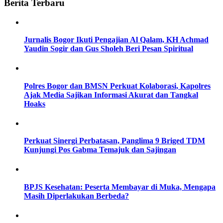
Berita Terbaru
Jurnalis Bogor Ikuti Pengajian Al Qalam, KH Achmad
Yaudin Sogir dan Gus Sholeh Beri Pesan Spiritual
Polres Bogor dan BMSN Perkuat Kolaborasi, Kapolres
Ajak Media Sajikan Informasi Akurat dan Tangkal
Hoaks
Perkuat Sinergi Perbatasan, Panglima 9 Briged TDM
Kunjungi Pos Gabma Temajuk dan Sajingan
BPJS Kesehatan: Peserta Membayar di Muka, Mengapa
Masih Diperlakukan Berbeda?