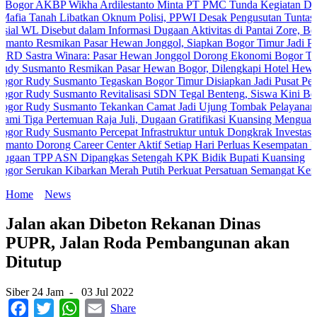
KBP Wikha Ardilestanto Minta PT PMC Tunda Kegiatan Demi Cegah 
ah Libatkan Oknum Polisi, PPWI Desak Pengusutan Tuntas Kasus Ke
isebut dalam Informasi Dugaan Aktivitas di Pantai Zore, Bea Cukai 
smikan Pasar Hewan Jonggol, Siapkan Bogor Timur Jadi Pusat Pert
a Winara: Pasar Hewan Jonggol Dorong Ekonomi Bogor Timur
anto Resmikan Pasar Hewan Bogor, Dilengkapi Hotel Hewan dan Fasi
y Susmanto Tegaskan Bogor Timur Disiapkan Jadi Pusat Pertumbuha
y Susmanto Revitalisasi SDN Tegal Benteng, Siswa Kini Belajar Le
y Susmanto Tekankan Camat Jadi Ujung Tombak Pelayanan Masyarak
ertemuan Raja Juli, Dugaan Gratifikasi Kuansing Menguat
 Susmanto Percepat Infrastruktur untuk Dongkrak Investasi
ong Career Center Aktif Setiap Hari Perluas Kesempatan Kerja
P ASN Dipangkas Setengah KPK Bidik Bupati Kuansing
ukan Kibarkan Merah Putih Perkuat Persatuan Semangat Kemerdekaa
Home
News
Jalan akan Dibeton Rekanan Dinas
PUPR, Jalan Roda Pembangunan akan
Ditutup
Siber 24 Jam
-
03 Jul 2022
Facebook
Twitter
WhatsApp
Email
Share