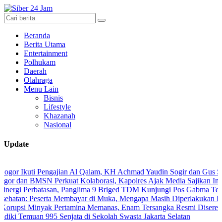
Beranda
Berita Utama
Entertainment
Polhukam
Daerah
Olahraga
Menu Lain
Bisnis
Lifestyle
Khazanah
Nasional
Update
uti Pengajian Al Qalam, KH Achmad Yaudin Sogir dan Gus Sholeh Beri 
BMSN Perkuat Kolaborasi, Kapolres Ajak Media Sajikan Informasi Ak
erbatasan, Panglima 9 Briged TDM Kunjungi Pos Gabma Temajuk dan 
Peserta Membayar di Muka, Mengapa Masih Diperlakukan Berbeda?
Minyak Pertamina Memanas, Enam Tersangka Resmi Diseret ke Meja H
muan 995 Senjata di Sekolah Swasta Jakarta Selatan