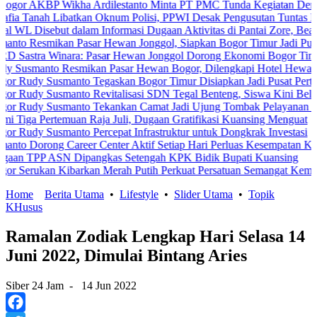
BP Wikha Ardilestanto Minta PT PMC Tunda Kegiatan Demi Cegah Be
 Libatkan Oknum Polisi, PPWI Desak Pengusutan Tuntas Kasus Kelu
sebut dalam Informasi Dugaan Aktivitas di Pantai Zore, Bea Cukai D
mikan Pasar Hewan Jonggol, Siapkan Bogor Timur Jadi Pusat Pertu
 Winara: Pasar Hewan Jonggol Dorong Ekonomi Bogor Timur
to Resmikan Pasar Hewan Bogor, Dilengkapi Hotel Hewan dan Fasil
Susmanto Tegaskan Bogor Timur Disiapkan Jadi Pusat Pertumbuhan 
Susmanto Revitalisasi SDN Tegal Benteng, Siswa Kini Belajar Lebi
 Susmanto Tekankan Camat Jadi Ujung Tombak Pelayanan Masyaraka
rtemuan Raja Juli, Dugaan Gratifikasi Kuansing Menguat
usmanto Percepat Infrastruktur untuk Dongkrak Investasi
ng Career Center Aktif Setiap Hari Perluas Kesempatan Kerja
ASN Dipangkas Setengah KPK Bidik Bupati Kuansing
an Kibarkan Merah Putih Perkuat Persatuan Semangat Kemerdekaan 
Home
Berita Utama
•
Lifestyle
•
Slider Utama
•
Topik
KHusus
Ramalan Zodiak Lengkap Hari Selasa 14
Juni 2022, Dimulai Bintang Aries
Siber 24 Jam
-
14 Jun 2022