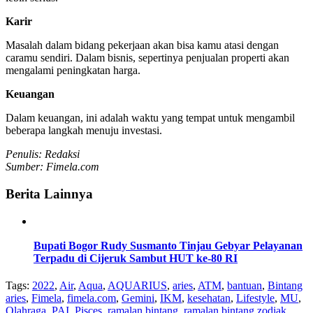
Karir
Masalah dalam bidang pekerjaan akan bisa kamu atasi dengan
caramu sendiri. Dalam bisnis, sepertinya penjualan properti akan
mengalami peningkatan harga.
Keuangan
Dalam keuangan, ini adalah waktu yang tempat untuk mengambil
beberapa langkah menuju investasi.
Penulis: Redaksi
Sumber: Fimela.com
Berita Lainnya
Bupati Bogor Rudy Susmanto Tinjau Gebyar Pelayanan
Terpadu di Cijeruk Sambut HUT ke-80 RI
Tags:
2022
,
Air
,
Aqua
,
AQUARIUS
,
aries
,
ATM
,
bantuan
,
Bintang
aries
,
Fimela
,
fimela.com
,
Gemini
,
IKM
,
kesehatan
,
Lifestyle
,
MU
,
Olahraga
,
PAI
,
Pisces
,
ramalan bintang
,
ramalan bintang zodiak
,