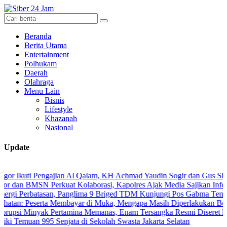
Beranda
Berita Utama
Entertainment
Polhukam
Daerah
Olahraga
Menu Lain
Bisnis
Lifestyle
Khazanah
Nasional
Update
i Pengajian Al Qalam, KH Achmad Yaudin Sogir dan Gus Sholeh Beri P
MSN Perkuat Kolaborasi, Kapolres Ajak Media Sajikan Informasi Aku
rbatasan, Panglima 9 Briged TDM Kunjungi Pos Gabma Temajuk dan S
eserta Membayar di Muka, Mengapa Masih Diperlakukan Berbeda?
nyak Pertamina Memanas, Enam Tersangka Resmi Diseret ke Meja Hi
uan 995 Senjata di Sekolah Swasta Jakarta Selatan