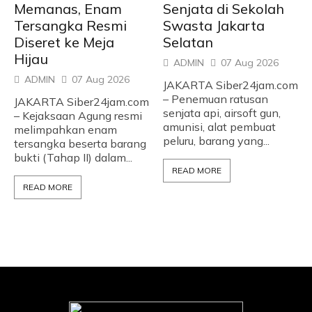
Memanas, Enam
Senjata di Sekolah
Tersangka Resmi
Swasta Jakarta
Diseret ke Meja
Selatan
Hijau
ADMIN
07 Aug 2026
ADMIN
07 Aug 2026
JAKARTA Siber24jam.com
– Penemuan ratusan
JAKARTA Siber24jam.com
senjata api, airsoft gun,
– Kejaksaan Agung resmi
amunisi, alat pembuat
melimpahkan enam
peluru, barang yang...
tersangka beserta barang
bukti (Tahap II) dalam...
READ MORE
READ MORE