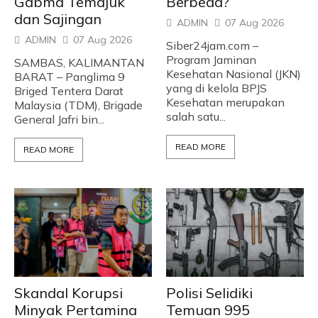
Gabma Temajuk
Berbeda?
dan Sajingan
ADMIN
07 Aug 2026
ADMIN
07 Aug 2026
Siber24jam.com –
Program Jaminan
SAMBAS, KALIMANTAN
Kesehatan Nasional (JKN)
BARAT – Panglima 9
yang di kelola BPJS
Briged Tentera Darat
Kesehatan merupakan
Malaysia (TDM), Brigade
salah satu...
General Jafri bin...
READ MORE
READ MORE
Skandal Korupsi
Polisi Selidiki
Minyak Pertamina
Temuan 995