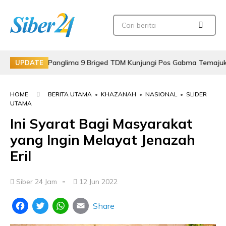
asan, Panglima 9 Briged TDM Kunjungi Pos Gabma Temajuk dan Saji
UPDATE
HOME
BERITA UTAMA
•
KHAZANAH
•
NASIONAL
•
SLIDER
UTAMA
Ini Syarat Bagi Masyarakat
yang Ingin Melayat Jenazah
Eril
-
Siber 24 Jam
12 Jun 2022
Share
Facebook
Twitter
WhatsApp
Email