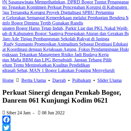
winata Memprihatinkan, DPRD Bogor Tuntut Penanganan Pemerinta
kan Komitmen Perkuat Pencegahan Korupsi di Kabupaten Bogor
ngka Korupsi Proyek Digitalisasi SPBU Pertamina
kan Semangat Kemerdekaan melalui Pembagian Bendera Merah Putih
r Diminta Tertib Gunakan Randis
gor Harus Tetap Indah, Parkir Liar dan PKL Nakal Wajib Ditertibkan
bupaten Bogor: Saatnya Penegakan Aturan dan Gerakan Bersama
 Tinjau Pembangunan Sekolah Rakyat di Jasinga
smanto Promosikan Animalium Sebagai Destinasi Edukasi
nasi dengan Kejaksaan Agung, Fokus Pendampingan Hukum Program 
 Tekankan Manajemen Risiko Jadi Budaya Kerja
 BBM dan LPG Bersubsidi, Jangan Tebang Pilih
u Meningkatkan Kualitas Pendidikan
ehat, MAN 1 Bogor Lakukan Fogging Menyeluruh
Home
Berita Utama
•
Daerah
•
Polhukam
•
Slider Utama
Perkuat Sinergi dengan Pemkab Bogor,
Danrem 061 Kunjungi Kodim 0621
Siber 24 Jam
-
08 Jun 2022
Facebook