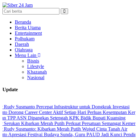
Beranda
Berita Utama
Entertainment
Polhukam
Daerah
Olahraga
Menu Lain
Bisnis
Lifestyle
Khazanah
Nasional
Update
manto Percepat Infrastruktur untuk Dongkrak Investasi
 Career Center Aktif Setiap Hari Perluas Kesempatan Kerja
N Dipangkas Setengah KPK Bidik Bupati Kuansing
 Kibarkan Merah Putih Perkuat Persatuan Semangat Kemerdekaan Be
smanto: Kibarkan Merah Putih Wujud Cinta Tanah Air
asi Festival Budaya Sunda, Guru PAUD Jadi Kunci Pendidikan Karak