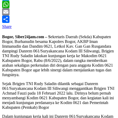
Twitter
WhatsApp
Email
Share
Bogor, Siber24jam.com – S
ekretaris Daerah (Sekda) Kabupaten
Bogor, Burhanudin besama Kapolres Bogor, AKBP Iman
Immanudin dan Dandim 0621, Letkol Kav. Gan Gan Rusgandara
dampingi Danrem 061/Suryakancana Kodam III Siliwangi, Brigjen
TNI Rudy Saladin lakukan kunjungan kerja ke Makodim 0621
Kabupaten Bogor, Rabu (8/6/2022), dalam rangka memberikan
arahan sekaligus perkenalan diri dengan para anggota Kodim 0621
Kabupaten Bogor agar lebih sinergi dalam menjalankan tugas dan
fungsinya.
Sejak Brigjen TNI Rudy Saladin dilantik sebagai Danrem
061/Suryakancana Kodam III Siliwangi menggantikan Brigjen TNI
Achmad Fauzi pada 18 Februari 2022 lalu. Dirinya belum pernah
menyambangi Kodim 0621 Kabupaten Bogor, dan kegiatan kali ini
menjadi kunjungan perdananya ke Kodim 0621 dan Pemerintah
Kabupaten (Pemkab) Bogor
Dalam kunjungan kerja kali ini Danrem 061/Suryakancana Kodam