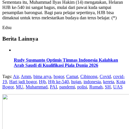
Sementara itu, Muhammad Ilyas Hakim (14) mengatakan, Helaran
HJB ke-540 ini sangat bagus, mulai dari pawai kuda sampai
penampilan barongsai. Bagi para pelajar sepertinya, HJB bisa
dimaknai untuk terus melestarikan budaya dan terus belajar. (*)
Edsu
Berita Lainnya
Rudy Susmanto Optimis Timnas Indonesia Kalahkan
Arab Saudi di Kualifikasi Piala Dunia 2026
Tags:
Air
,
Amm
,
bima arya
,
bogor
,
Camat
,
Cibinong
,
Covid
,
covid-
19
,
Hari jadi bogor
,
Hjb
,
Hjb ke-540
,
hujan
,
indonesia
,
kereta
,
Kota
Bogor
,
MU
,
Muhammad
,
PAI
,
pandemi
,
polisi
,
Rumah
,
SH
,
UAS