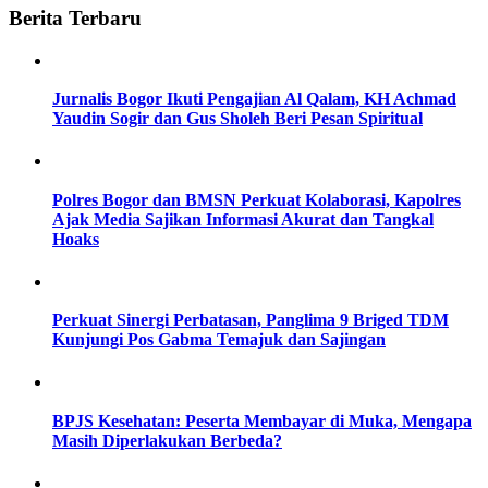
Berita Terbaru
Jurnalis Bogor Ikuti Pengajian Al Qalam, KH Achmad
Yaudin Sogir dan Gus Sholeh Beri Pesan Spiritual
Polres Bogor dan BMSN Perkuat Kolaborasi, Kapolres
Ajak Media Sajikan Informasi Akurat dan Tangkal
Hoaks
Perkuat Sinergi Perbatasan, Panglima 9 Briged TDM
Kunjungi Pos Gabma Temajuk dan Sajingan
BPJS Kesehatan: Peserta Membayar di Muka, Mengapa
Masih Diperlakukan Berbeda?