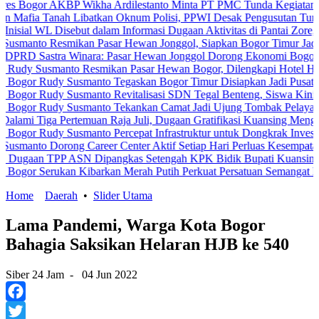
r AKBP Wikha Ardilestanto Minta PT PMC Tunda Kegiatan Demi Cega
anah Libatkan Oknum Polisi, PPWI Desak Pengusutan Tuntas Kasus 
L Disebut dalam Informasi Dugaan Aktivitas di Pantai Zore, Bea Cuk
 Resmikan Pasar Hewan Jonggol, Siapkan Bogor Timur Jadi Pusat P
stra Winara: Pasar Hewan Jonggol Dorong Ekonomi Bogor Timur
smanto Resmikan Pasar Hewan Bogor, Dilengkapi Hotel Hewan dan F
udy Susmanto Tegaskan Bogor Timur Disiapkan Jadi Pusat Pertumbu
udy Susmanto Revitalisasi SDN Tegal Benteng, Siswa Kini Belajar 
Rudy Susmanto Tekankan Camat Jadi Ujung Tombak Pelayanan Masya
a Pertemuan Raja Juli, Dugaan Gratifikasi Kuansing Menguat
udy Susmanto Percepat Infrastruktur untuk Dongkrak Investasi
Dorong Career Center Aktif Setiap Hari Perluas Kesempatan Kerja
TPP ASN Dipangkas Setengah KPK Bidik Bupati Kuansing
erukan Kibarkan Merah Putih Perkuat Persatuan Semangat Kemerdek
Home
Daerah
•
Slider Utama
Lama Pandemi, Warga Kota Bogor
Bahagia Saksikan Helaran HJB ke 540
Siber 24 Jam
-
04 Jun 2022
Facebook