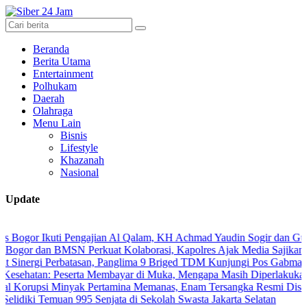
Beranda
Berita Utama
Entertainment
Polhukam
Daerah
Olahraga
Menu Lain
Bisnis
Lifestyle
Khazanah
Nasional
Update
 Ikuti Pengajian Al Qalam, KH Achmad Yaudin Sogir dan Gus Sholeh Be
an BMSN Perkuat Kolaborasi, Kapolres Ajak Media Sajikan Informasi
i Perbatasan, Panglima 9 Briged TDM Kunjungi Pos Gabma Temajuk d
n: Peserta Membayar di Muka, Mengapa Masih Diperlakukan Berbeda
i Minyak Pertamina Memanas, Enam Tersangka Resmi Diseret ke Mej
 Temuan 995 Senjata di Sekolah Swasta Jakarta Selatan