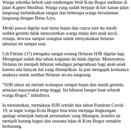
Warga seketika heboh saat rombongan Wali Kota Bogor melintas di
jalan Kapten Muslihat. Warga yang sudah berjajar di kiri kanan jalan
langsung melambaikan tangan dan beberapa warga bersalaman
langsung dengan Bima Arya.
Meski pawai digelar usai turun hujan dan cuaca sore itu masih
sedikit gerimis tidak menyurutkan warga mulai dari anak kecil,
remaja, dewasa sampai orangtua untuk menyaksikan helaran
tahunan ini sampai usai.
Lili Fitriani (37) mengaku sangat senang Helaran HJB digelar lagi.
Mengingat sudah dua tahun kegiatan ini tidak digelar. Menurutnya
Helaran ini menjadi hiburan sekaligus pengetahuan bagi anak-anak
karena ada banyak hal yang ditampilkan. Ia pun mengajak keduanya
anaknya untuk melihat Helaran secara langsung.
“HJB tahun ini meriah walaupun sempat hujan dan masih gerimis,
antusias masyarakat tetap tinggi. Ini hiburan banget buat seluruh
warga Bogor,” imbuhnya.
Ia menuturkan, memaknai HJB setelah dua tahun Pandemi Covid-
19, ia ingin warga Kota Bogor bisa terus menjaga lingkungan
apalagi semenjak banyak perumahan yang dibangun, kondisi air
menjadi kurang bagus dan suasana hijau di Kota Bogor semakin
berkurang.