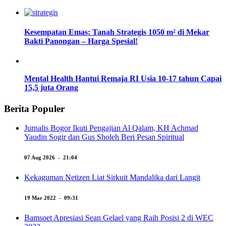
Kesempatan Emas: Tanah Strategis 1050 m² di Mekar
Bakti Panongan – Harga Spesial!
Mental Health Hantui Remaja RI Usia 10-17 tahun Capai
15,5 juta Orang
Berita Populer
Jurnalis Bogor Ikuti Pengajian Al Qalam, KH Achmad
Yaudin Sogir dan Gus Sholeh Beri Pesan Spiritual
07 Aug 2026 - 21:04
Kekaguman Netizen Liat Sirkuit Mandalika dari Langit
19 Mar 2022 - 09:31
Bamsoet Apresiasi Sean Gelael yang Raih Posisi 2 di WEC