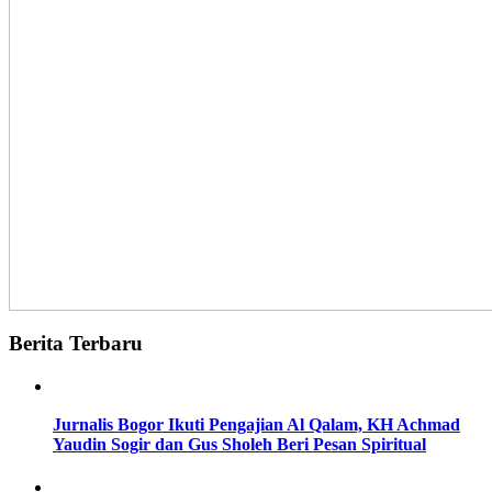
Berita Terbaru
Jurnalis Bogor Ikuti Pengajian Al Qalam, KH Achmad
Yaudin Sogir dan Gus Sholeh Beri Pesan Spiritual