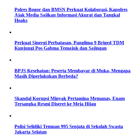
Polres Bogor dan BMSN Perkuat Kolaborasi, Kapolres
Ajak Media Sajikan Informasi Akurat dan Tangkal
Hoaks
Perkuat Sinergi Perbatasan, Panglima 9 Briged TDM
Kunjungi Pos Gabma Temajuk dan Sajingan
BPJS Kesehatan: Peserta Membayar di Muka, Mengapa
Masih Diperlakukan Berbeda?
Skandal Korupsi Minyak Pertamina Memanas, Enam
Tersangka Resmi Diseret ke Meja Hijau
Polisi Selidiki Temuan 995 Senjata di Sekolah Swasta
Jakarta Selatan