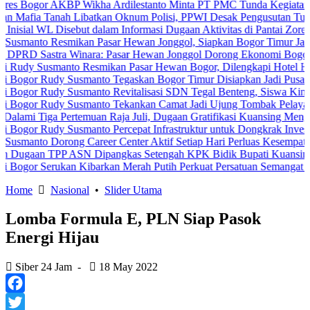
r AKBP Wikha Ardilestanto Minta PT PMC Tunda Kegiatan Demi Ceg
Tanah Libatkan Oknum Polisi, PPWI Desak Pengusutan Tuntas Kasus
L Disebut dalam Informasi Dugaan Aktivitas di Pantai Zore, Bea Cuk
 Resmikan Pasar Hewan Jonggol, Siapkan Bogor Timur Jadi Pusat P
stra Winara: Pasar Hewan Jonggol Dorong Ekonomi Bogor Timur
usmanto Resmikan Pasar Hewan Bogor, Dilengkapi Hotel Hewan dan F
Rudy Susmanto Tegaskan Bogor Timur Disiapkan Jadi Pusat Pertumb
Rudy Susmanto Revitalisasi SDN Tegal Benteng, Siswa Kini Belajar
Rudy Susmanto Tekankan Camat Jadi Ujung Tombak Pelayanan Masya
ga Pertemuan Raja Juli, Dugaan Gratifikasi Kuansing Menguat
udy Susmanto Percepat Infrastruktur untuk Dongkrak Investasi
 Dorong Career Center Aktif Setiap Hari Perluas Kesempatan Kerja
 TPP ASN Dipangkas Setengah KPK Bidik Bupati Kuansing
Serukan Kibarkan Merah Putih Perkuat Persatuan Semangat Kemerde
Home
Nasional
•
Slider Utama
Lomba Formula E, PLN Siap Pasok
Energi Hijau
Siber 24 Jam
-
18 May 2022
Facebook