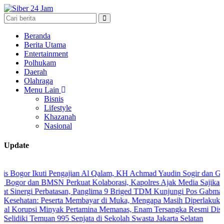
Beranda
Berita Utama
Entertainment
Polhukam
Daerah
Olahraga
Menu Lain
Bisnis
Lifestyle
Khazanah
Nasional
Update
 Ikuti Pengajian Al Qalam, KH Achmad Yaudin Sogir dan Gus Sholeh B
dan BMSN Perkuat Kolaborasi, Kapolres Ajak Media Sajikan Informas
gi Perbatasan, Panglima 9 Briged TDM Kunjungi Pos Gabma Temajuk 
n: Peserta Membayar di Muka, Mengapa Masih Diperlakukan Berbed
si Minyak Pertamina Memanas, Enam Tersangka Resmi Diseret ke Mej
i Temuan 995 Senjata di Sekolah Swasta Jakarta Selatan