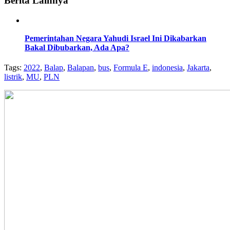
Berita Lainnya
Pemerintahan Negara Yahudi Israel Ini Dikabarkan
Bakal Dibubarkan, Ada Apa?
Tags:
2022
,
Balap
,
Balapan
,
bus
,
Formula E
,
indonesia
,
Jakarta
,
listrik
,
MU
,
PLN