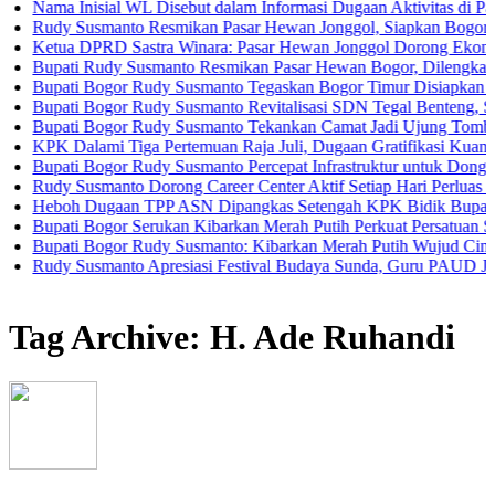
Inisial WL Disebut dalam Informasi Dugaan Aktivitas di Pantai Zore
Susmanto Resmikan Pasar Hewan Jonggol, Siapkan Bogor Timur Jad
 DPRD Sastra Winara: Pasar Hewan Jonggol Dorong Ekonomi Bogor
i Rudy Susmanto Resmikan Pasar Hewan Bogor, Dilengkapi Hotel He
i Bogor Rudy Susmanto Tegaskan Bogor Timur Disiapkan Jadi Pusat
i Bogor Rudy Susmanto Revitalisasi SDN Tegal Benteng, Siswa Kini
i Bogor Rudy Susmanto Tekankan Camat Jadi Ujung Tombak Pelayan
alami Tiga Pertemuan Raja Juli, Dugaan Gratifikasi Kuansing Mengu
i Bogor Rudy Susmanto Percepat Infrastruktur untuk Dongkrak Invest
Susmanto Dorong Career Center Aktif Setiap Hari Perluas Kesempata
h Dugaan TPP ASN Dipangkas Setengah KPK Bidik Bupati Kuansin
i Bogor Serukan Kibarkan Merah Putih Perkuat Persatuan Semangat
i Bogor Rudy Susmanto: Kibarkan Merah Putih Wujud Cinta Tanah Ai
Susmanto Apresiasi Festival Budaya Sunda, Guru PAUD Jadi Kunci P
Tag Archive: H. Ade Ruhandi