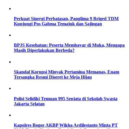
Perkuat Sinergi Perbatasan, Panglima 9 Briged TDM
Kunjungi Pos Gabma Temajuk dan Sajingan
BPJS Kesehatan: Peserta Membayar di Muka, Mengapa
Masih Diperlakukan Berbeda?
Skandal Korupsi Minyak Pertamina Memanas, Enam
Tersangka Resmi Diseret ke Meja Hijau
Polisi Selidiki Temuan 995 Senjata di Sekolah Swasta
Jakarta Selatan
Kapolres Bogor AKBP Wikha Ardilestanto Minta PT