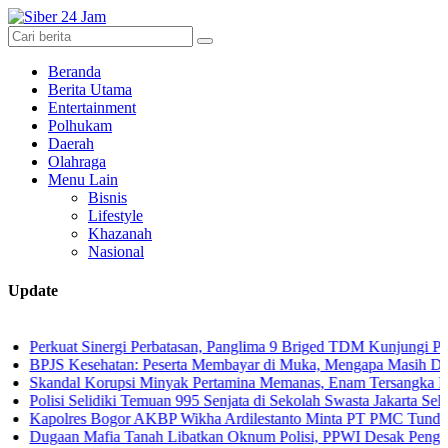
Beranda
Berita Utama
Entertainment
Polhukam
Daerah
Olahraga
Menu Lain
Bisnis
Lifestyle
Khazanah
Nasional
Update
at Sinergi Perbatasan, Panglima 9 Briged TDM Kunjungi Pos Gabma 
Kesehatan: Peserta Membayar di Muka, Mengapa Masih Diperlakuka
al Korupsi Minyak Pertamina Memanas, Enam Tersangka Resmi Diser
i Selidiki Temuan 995 Senjata di Sekolah Swasta Jakarta Selatan
res Bogor AKBP Wikha Ardilestanto Minta PT PMC Tunda Kegiatan 
n Mafia Tanah Libatkan Oknum Polisi, PPWI Desak Pengusutan Tunt