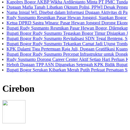
res Bogor AKBP Wikha Ardilestanto Minta PT PMC Tunda Kegiatan 
n Mafia Tanah Libatkan Oknum Polisi, PPWI Desak Pengusutan Tunt
Inisial WL Disebut dalam Informasi Dugaan Aktivitas di Pantai Zore
Susmanto Resmikan Pasar Hewan Jonggol, Siapkan Bogor Timur Jadi
 DPRD Sastra Winara: Pasar Hewan Jonggol Dorong Ekonomi Bogor 
i Rudy Susmanto Resmikan Pasar Hewan Bogor, Dilengkapi Hotel Hew
i Bogor Rudy Susmanto Tegaskan Bogor Timur Disiapkan Jadi Pusat
i Bogor Rudy Susmanto Revitalisasi SDN Tegal Benteng, Siswa Kini
i Bogor Rudy Susmanto Tekankan Camat Jadi Ujung Tombak Pelayan
alami Tiga Pertemuan Raja Juli, Dugaan Gratifikasi Kuansing Mengu
i Bogor Rudy Susmanto Percepat Infrastruktur untuk Dongkrak Investa
Susmanto Dorong Career Center Aktif Setiap Hari Perluas Kesempatan
 Dugaan TPP ASN Dipangkas Setengah KPK Bidik Bupati Kuansing
i Bogor Serukan Kibarkan Merah Putih Perkuat Persatuan Semangat
Cirebon