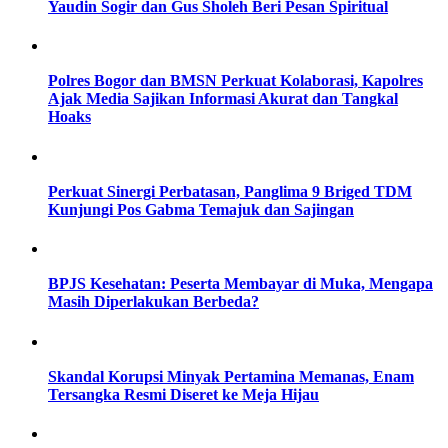
Yaudin Sogir dan Gus Sholeh Beri Pesan Spiritual
Polres Bogor dan BMSN Perkuat Kolaborasi, Kapolres
Ajak Media Sajikan Informasi Akurat dan Tangkal
Hoaks
Perkuat Sinergi Perbatasan, Panglima 9 Briged TDM
Kunjungi Pos Gabma Temajuk dan Sajingan
BPJS Kesehatan: Peserta Membayar di Muka, Mengapa
Masih Diperlakukan Berbeda?
Skandal Korupsi Minyak Pertamina Memanas, Enam
Tersangka Resmi Diseret ke Meja Hijau