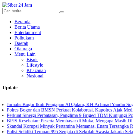
Beranda
Berita Utama
Entertainment
Polhukam
Daerah
Olahraga
Menu Lain
Bisnis
Lifestyle
Khazanah
Nasional
Update
lis Bogor Ikuti Pengajian Al Qalam, KH Achmad Yaudin Sogir dan Gus 
s Bogor dan BMSN Perkuat Kolaborasi, Kapolres Ajak Media Sajikan 
at Sinergi Perbatasan, Panglima 9 Briged TDM Kunjungi Pos Gabma 
Kesehatan: Peserta Membayar di Muka, Mengapa Masih Diperlakukan
al Korupsi Minyak Pertamina Memanas, Enam Tersangka Resmi Disere
 Selidiki Temuan 995 Senjata di Sekolah Swasta Jakarta Selatan