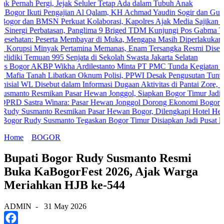
h Pergi, Jejak Seluler Tetap Ada dalam Tubuh Anak
Ikuti Pengajian Al Qalam, KH Achmad Yaudin Sogir dan Gus Sholeh Be
an BMSN Perkuat Kolaborasi, Kapolres Ajak Media Sajikan Informasi
i Perbatasan, Panglima 9 Briged TDM Kunjungi Pos Gabma Temajuk d
: Peserta Membayar di Muka, Mengapa Masih Diperlakukan Berbeda
i Minyak Pertamina Memanas, Enam Tersangka Resmi Diseret ke Meja
 Temuan 995 Senjata di Sekolah Swasta Jakarta Selatan
 AKBP Wikha Ardilestanto Minta PT PMC Tunda Kegiatan Demi Cega
anah Libatkan Oknum Polisi, PPWI Desak Pengusutan Tuntas Kasus 
 Disebut dalam Informasi Dugaan Aktivitas di Pantai Zore, Bea Cuka
Resmikan Pasar Hewan Jonggol, Siapkan Bogor Timur Jadi Pusat Pe
tra Winara: Pasar Hewan Jonggol Dorong Ekonomi Bogor Timur
smanto Resmikan Pasar Hewan Bogor, Dilengkapi Hotel Hewan dan Fa
udy Susmanto Tegaskan Bogor Timur Disiapkan Jadi Pusat Pertumbu
Home
BOGOR
Bupati Bogor Rudy Susmanto Resmi
Buka KaBogorFest 2026, Ajak Warga
Meriahkan HJB ke-544
ADMIN
-
31 May 2026