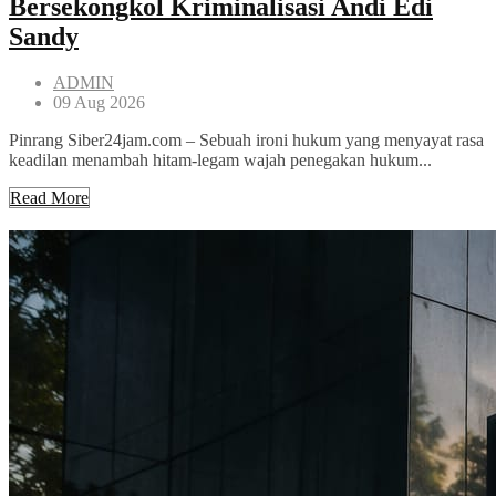
Bersekongkol Kriminalisasi Andi Edi
Sandy
ADMIN
09 Aug 2026
Pinrang Siber24jam.com – Sebuah ironi hukum yang menyayat rasa
keadilan menambah hitam-legam wajah penegakan hukum...
Read More