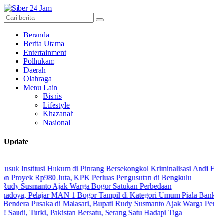
Beranda
Berita Utama
Entertainment
Polhukam
Daerah
Olahraga
Menu Lain
Bisnis
Lifestyle
Khazanah
Nasional
Update
titusi Hukum di Pinrang Bersekongkol Kriminalisasi Andi Edi Sandy
ek Rp980 Juta, KPK Perluas Pengusutan di Bengkulu
smanto Ajak Warga Bogor Satukan Perbedaan
Pelajar MAN 1 Bogor Tampil di Kategori Umum Piala Bank Jakarta
 Pusaka di Malasari, Bupati Rudy Susmanto Ajak Warga Perkuat Persa
urki, Pakistan Bersatu, Serang Satu Hadapi Tiga