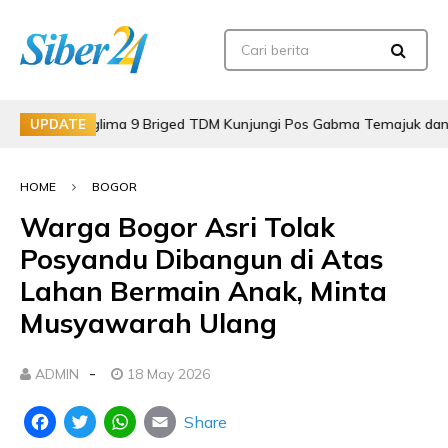
anglima 9 Briged TDM Kunjungi Pos Gabma Temajuk dan Sajingan
UPDATE
HOME
BOGOR
Warga Bogor Asri Tolak
Posyandu Dibangun di Atas
Lahan Bermain Anak, Minta
Musyawarah Ulang
-
ADMIN
18 May 2026
Share
Facebook
Twitter
WhatsApp
Email