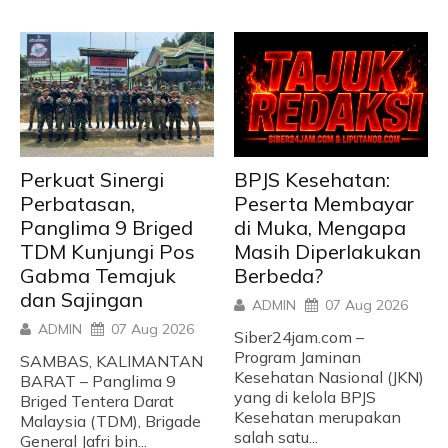
Perkuat Sinergi
BPJS Kesehatan:
Perbatasan,
Peserta Membayar
Panglima 9 Briged
di Muka, Mengapa
TDM Kunjungi Pos
Masih Diperlakukan
Gabma Temajuk
Berbeda?
dan Sajingan
ADMIN
07 Aug 2026
ADMIN
07 Aug 2026
Siber24jam.com –
Program Jaminan
SAMBAS, KALIMANTAN
Kesehatan Nasional (JKN)
BARAT – Panglima 9
yang di kelola BPJS
Briged Tentera Darat
Kesehatan merupakan
Malaysia (TDM), Brigade
salah satu...
General Jafri bin...