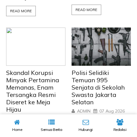
READ MORE
READ MORE
Skandal Korupsi
Polisi Selidiki
Minyak Pertamina
Temuan 995
Memanas, Enam
Senjata di Sekolah
Tersangka Resmi
Swasta Jakarta
Diseret ke Meja
Selatan
Hijau
ADMIN
07 Aug 2026
ADMIN
07 Aug 2026
JAKARTA Siber24jam.com
– Penemuan ratusan
JAKARTA Siber24jam.com
Home
Semua Berita
Hubungi
Redaksi
senjata api, airsoft gun,
– Kejaksaan Agung resmi