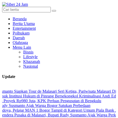
Beranda
Berita Utama
Entertainment
Polhukam
Daerah
Olahraga
Menu Lain
Bisnis
Lifestyle
Khazanah
Nasional
Update
iapkan Tour de Malasari Seri Ketiga, Pariwisata Malasari Digenjot
stitusi Hukum di Pinrang Bersekongkol Kriminalisasi Andi Edi Sandy
ek Rp980 Juta, KPK Perluas Pengusutan di Bengkulu
smanto Ajak Warga Bogor Satukan Perbedaan
Pelajar MAN 1 Bogor Tampil di Kategori Umum Piala Bank Jakarta
 Pusaka di Malasari, Bupati Rudy Susmanto Ajak Warga Perkuat Persa