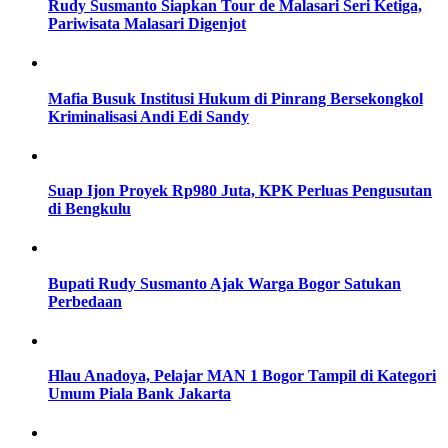
Rudy Susmanto Siapkan Tour de Malasari Seri Ketiga,
Pariwisata Malasari Digenjot
Mafia Busuk Institusi Hukum di Pinrang Bersekongkol
Kriminalisasi Andi Edi Sandy
Suap Ijon Proyek Rp980 Juta, KPK Perluas Pengusutan
di Bengkulu
Bupati Rudy Susmanto Ajak Warga Bogor Satukan
Perbedaan
Hlau Anadoya, Pelajar MAN 1 Bogor Tampil di Kategori
Umum Piala Bank Jakarta