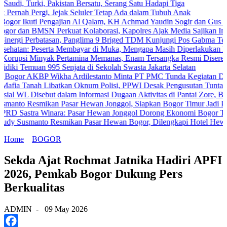
urki, Pakistan Bersatu, Serang Satu Hadapi Tiga
h Pergi, Jejak Seluler Tetap Ada dalam Tubuh Anak
Ikuti Pengajian Al Qalam, KH Achmad Yaudin Sogir dan Gus Sholeh Be
an BMSN Perkuat Kolaborasi, Kapolres Ajak Media Sajikan Informasi
i Perbatasan, Panglima 9 Briged TDM Kunjungi Pos Gabma Temajuk d
: Peserta Membayar di Muka, Mengapa Masih Diperlakukan Berbeda
i Minyak Pertamina Memanas, Enam Tersangka Resmi Diseret ke Mej
 Temuan 995 Senjata di Sekolah Swasta Jakarta Selatan
 AKBP Wikha Ardilestanto Minta PT PMC Tunda Kegiatan Demi Cega
anah Libatkan Oknum Polisi, PPWI Desak Pengusutan Tuntas Kasus 
L Disebut dalam Informasi Dugaan Aktivitas di Pantai Zore, Bea Cuk
Resmikan Pasar Hewan Jonggol, Siapkan Bogor Timur Jadi Pusat P
stra Winara: Pasar Hewan Jonggol Dorong Ekonomi Bogor Timur
smanto Resmikan Pasar Hewan Bogor, Dilengkapi Hotel Hewan dan F
Home
BOGOR
Sekda Ajat Rochmat Jatnika Hadiri APFI
2026, Pemkab Bogor Dukung Pers
Berkualitas
ADMIN
-
09 May 2026