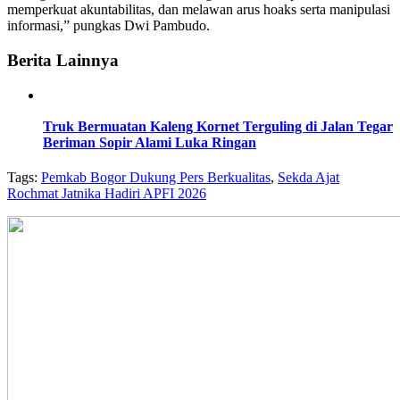
memperkuat akuntabilitas, dan melawan arus hoaks serta manipulasi
informasi,” pungkas Dwi Pambudo.
Berita Lainnya
Truk Bermuatan Kaleng Kornet Terguling di Jalan Tegar
Beriman Sopir Alami Luka Ringan
Tags:
Pemkab Bogor Dukung Pers Berkualitas
,
Sekda Ajat
Rochmat Jatnika Hadiri APFI 2026