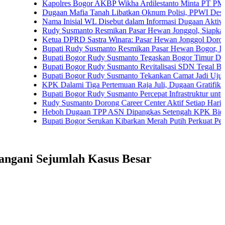
Kapolres Bogor AKBP Wikha Ardilestanto Minta PT PMC Tunda 
Dugaan Mafia Tanah Libatkan Oknum Polisi, PPWI Desak Pengus
Nama Inisial WL Disebut dalam Informasi Dugaan Aktivitas di Pa
Rudy Susmanto Resmikan Pasar Hewan Jonggol, Siapkan Bogor T
Ketua DPRD Sastra Winara: Pasar Hewan Jonggol Dorong Ekono
Bupati Rudy Susmanto Resmikan Pasar Hewan Bogor, Dilengkapi 
Bupati Bogor Rudy Susmanto Tegaskan Bogor Timur Disiapkan J
Bupati Bogor Rudy Susmanto Revitalisasi SDN Tegal Benteng, S
Bupati Bogor Rudy Susmanto Tekankan Camat Jadi Ujung Tomba
KPK Dalami Tiga Pertemuan Raja Juli, Dugaan Gratifikasi Kuans
Bupati Bogor Rudy Susmanto Percepat Infrastruktur untuk Dongkr
Rudy Susmanto Dorong Career Center Aktif Setiap Hari Perluas 
Heboh Dugaan TPP ASN Dipangkas Setengah KPK Bidik Bupati
Bupati Bogor Serukan Kibarkan Merah Putih Perkuat Persatuan
Tangani Sejumlah Kasus Besar