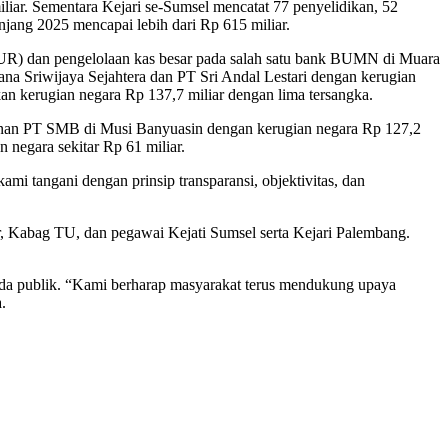
liar. Sementara Kejari se-Sumsel mencatat 77 penyelidikan, 52
njang 2025 mencapai lebih dari Rp 615 miliar.
(KUR) dan pengelolaan kas besar pada salah satu bank BUMN di Muara
ana Sriwijaya Sejahtera dan PT Sri Andal Lestari dengan kerugian
an kerugian negara Rp 137,7 miliar dengan lima tersangka.
bunan PT SMB di Musi Banyuasin dengan kerugian negara Rp 127,2
 negara sekitar Rp 61 miliar.
mi tangani dengan prinsip transparansi, objektivitas, dan
or, Kabag TU, dan pegawai Kejati Sumsel serta Kejari Palembang.
da publik. “Kami berharap masyarakat terus mendukung upaya
.