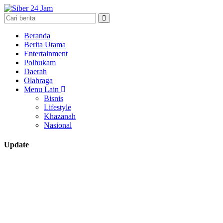
Beranda
Berita Utama
Entertainment
Polhukam
Daerah
Olahraga
Menu Lain
Bisnis
Lifestyle
Khazanah
Nasional
Update