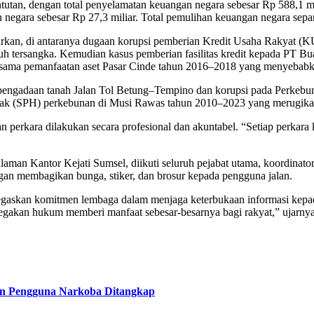
tutan, dengan total penyelamatan keuangan negara sebesar Rp 588,1 mi
 negara sebesar Rp 27,3 miliar. Total pemulihan keuangan negara sepa
parkan, di antaranya dugaan korupsi pemberian Kredit Usaha Rakyat 
uh tersangka. Kemudian kasus pemberian fasilitas kredit kepada PT Bu
rja sama pemanfaatan aset Pasar Cinde tahun 2016–2018 yang menyebabk
si pengadaan tanah Jalan Tol Betung–Tempino dan korupsi pada Perke
an hak (SPH) perkebunan di Musi Rawas tahun 2010–2023 yang merugikan
erkara dilakukan secara profesional dan akuntabel. “Setiap perkara ka
laman Kantor Kejati Sumsel, diikuti seluruh pejabat utama, koordinat
gan membagikan bunga, stiker, dan brosur kepada pengguna jalan.
egaskan komitmen lembaga dalam menjaga keterbukaan informasi kepa
egakan hukum memberi manfaat sebesar-besarnya bagi rakyat,” ujarnya
an Pengguna Narkoba Ditangkap