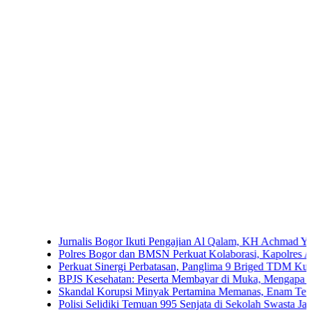
Jurnalis Bogor Ikuti Pengajian Al Qalam, KH Achmad Yaudin Sogir
Polres Bogor dan BMSN Perkuat Kolaborasi, Kapolres Ajak Media
Perkuat Sinergi Perbatasan, Panglima 9 Briged TDM Kunjungi P
BPJS Kesehatan: Peserta Membayar di Muka, Mengapa Masih Dip
Skandal Korupsi Minyak Pertamina Memanas, Enam Tersangka Res
Polisi Selidiki Temuan 995 Senjata di Sekolah Swasta Jakarta Sela