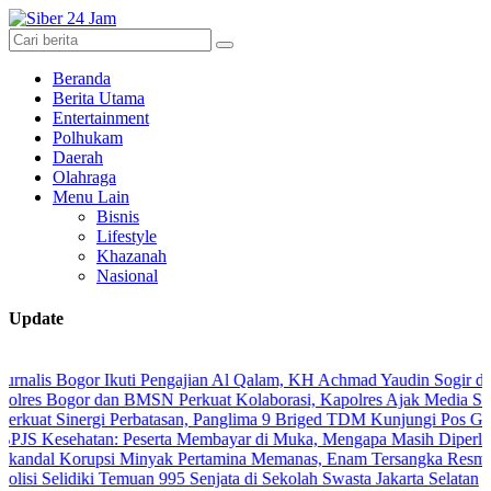
Beranda
Berita Utama
Entertainment
Polhukam
Daerah
Olahraga
Menu Lain
Bisnis
Lifestyle
Khazanah
Nasional
Update
Bogor Ikuti Pengajian Al Qalam, KH Achmad Yaudin Sogir dan Gus Shol
gor dan BMSN Perkuat Kolaborasi, Kapolres Ajak Media Sajikan Info
inergi Perbatasan, Panglima 9 Briged TDM Kunjungi Pos Gabma Tema
hatan: Peserta Membayar di Muka, Mengapa Masih Diperlakukan Be
orupsi Minyak Pertamina Memanas, Enam Tersangka Resmi Diseret k
idiki Temuan 995 Senjata di Sekolah Swasta Jakarta Selatan