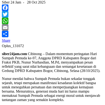
Siber 24 Jam
-
28 Oct 2025
Facebook
Twitter
WhatsApp
Email
Share
Oplus_131072
siber24jam.com
Cibinong – Dalam momentum peringatan Hari
Sumpah Pemuda ke-97, Anggota DPRD Kabupaten Bogor dari
Fraksi PKB, Nunur Nurhasdian, M.Pd, menyampaikan pesan
reflektif yang sarat nilai kebangsaan dan semangat kesetaraan di
Gedung DPRD Kabupaten Bogor, Cibinong, Selasa (28/10/2025).
Nunur menilai bahwa Sumpah Pemuda bukan sekadar tonggak
sejarah, tetapi merupakan manifestasi kesadaran kolektif bangsa
untuk meneguhkan persatuan dan memperjuangkan kemajuan
bersama. Menurutnya, generasi muda hari ini harus mampu
memaknai Sumpah Pemuda sebagai energi moral untuk menjawab
tantangan zaman yang semakin kompleks.