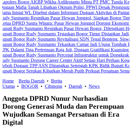
Bogor AKBP Wikha Ardilestanto Minta PT PMC Tunda Kegiatan Demi
fia Tanah Libatkan Oknum Polisi, PPWI Desak Pengusutan Tuntas K
ial WL Disebut dalam Informasi Dugaan Aktivitas di Pantai Zore, Be
anto Resmikan Pasar Hewan Jonggol, Siapkan Bogor Timur Jadi Pu
RD Sastra Winara: Pasar Hewan Jonggol Dorong Ekonomi Bogor Tim
dy Susmanto Resmikan Pasar Hewan Bogor, Dilengkapi Hotel Hewan 
gor Rudy Susmanto Tegaskan Bogor Timur Disiapkan Jadi Pusat Per
gor Rudy Susmanto Revitalisasi SDN Tegal Benteng, Siswa Kini Bel
ogor Rudy Susmanto Tekankan Camat Jadi Ujung Tombak Pelayanan M
i Tiga Pertemuan Raja Juli, Dugaan Gratifikasi Kuansing Menguat
gor Rudy Susmanto Percepat Infrastruktur untuk Dongkrak Investasi
anto Dorong Career Center Aktif Setiap Hari Perluas Kesempatan Ke
gaan TPP ASN Dipangkas Setengah KPK Bidik Bupati Kuansing
gor Serukan Kibarkan Merah Putih Perkuat Persatuan Semangat Kem
Home
Berita Daerah
•
Berita
Utama
•
BOGOR
•
Cibinong
•
Daerah
•
News
Anggota DPRD Nunur Nurhasdian
Dorong Generasi Muda dan Perempuan
Wujudkan Semangat Persatuan di Era
Digital