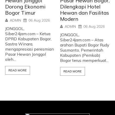
Hewan Jonggol
Pasar Hewan Bogor,
Dorong Ekonomi
Dilengkapi Hotel
Bogor Timur
Hewan dan Fasilitas
Modern
ADMIN
06 Aug 2026
ADMIN
06 Aug 2026
JONGGOL,
Siber24jam.com – Ketua
JONGGOL,
DPRD Kabupaten Bogor,
Siber24jam.com – Atas
Sastra Winara,
arahan Bupati Bogor Rudy
mengapresiasi peresmian
Susmanto, Pemerintah
Pasar Hewan Jonggol
Kabupaten (Pemkab)
oleh...
Bogor terus memperkuat...
READ MORE
READ MORE