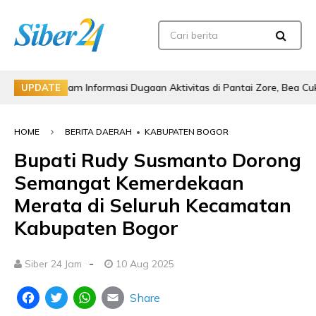
am Informasi Dugaan Aktivitas di Pantai Zore, Bea Cukai Didorong La
UPDATE
HOME
BERITA DAERAH
•
KABUPATEN BOGOR
Bupati Rudy Susmanto Dorong
Semangat Kemerdekaan
Merata di Seluruh Kecamatan
Kabupaten Bogor
-
Siber 24 Jam
10 Aug 2025
Share
Facebook
Twitter
WhatsApp
Email