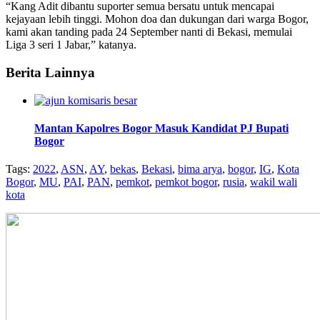
“Kang Adit dibantu suporter semua bersatu untuk mencapai
kejayaan lebih tinggi. Mohon doa dan dukungan dari warga Bogor,
kami akan tanding pada 24 September nanti di Bekasi, memulai
Liga 3 seri 1 Jabar,” katanya.
Berita Lainnya
Mantan Kapolres Bogor Masuk Kandidat PJ Bupati
Bogor
Tags:
2022
,
ASN
,
AY
,
bekas
,
Bekasi
,
bima arya
,
bogor
,
IG
,
Kota
Bogor
,
MU
,
PAI
,
PAN
,
pemkot
,
pemkot bogor
,
rusia
,
wakil wali
kota