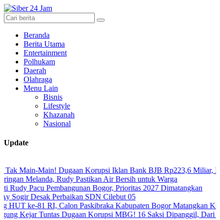
Beranda
Berita Utama
Entertainment
Polhukam
Daerah
Olahraga
Menu Lain
Bisnis
Lifestyle
Khazanah
Nasional
Update
-Main! Dugaan Korupsi Iklan Bank BJB Rp223,6 Miliar, Para Tersang
elanda, Rudy Pastikan Air Bersih untuk Warga
Pacu Pembangunan Bogor, Prioritas 2027 Dimatangkan
Desak Perbaikan SDN Cilebut 05
e-81 RI, Calon Paskibraka Kabupaten Bogor Matangkan Kesiapan Ber
ar Tuntas Dugaan Korupsi MBG! 16 Saksi Dipanggil, Dari Tenaga Ahl