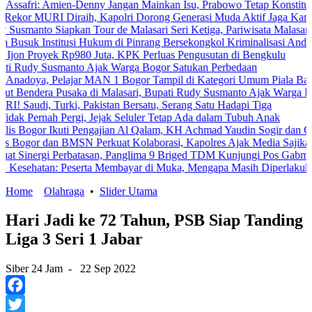
 Amien-Denny Jangan Mainkan Isu, Prabowo Tetap Konstitusional
URI Diraih, Kapolri Dorong Generasi Muda Aktif Jaga Kamtibmas Dig
 Siapkan Tour de Malasari Seri Ketiga, Pariwisata Malasari Digenjot
nstitusi Hukum di Pinrang Bersekongkol Kriminalisasi Andi Edi Sand
oyek Rp980 Juta, KPK Perluas Pengusutan di Bengkulu
Susmanto Ajak Warga Bogor Satukan Perbedaan
, Pelajar MAN 1 Bogor Tampil di Kategori Umum Piala Bank Jakarta
a Pusaka di Malasari, Bupati Rudy Susmanto Ajak Warga Perkuat Per
 Turki, Pakistan Bersatu, Serang Satu Hadapi Tiga
nah Pergi, Jejak Seluler Tetap Ada dalam Tubuh Anak
r Ikuti Pengajian Al Qalam, KH Achmad Yaudin Sogir dan Gus Sholeh B
 dan BMSN Perkuat Kolaborasi, Kapolres Ajak Media Sajikan Informa
rgi Perbatasan, Panglima 9 Briged TDM Kunjungi Pos Gabma Temajuk 
an: Peserta Membayar di Muka, Mengapa Masih Diperlakukan Berbed
Home
Olahraga
•
Slider Utama
Hari Jadi ke 72 Tahun, PSB Siap Tanding
Liga 3 Seri 1 Jabar
Siber 24 Jam
-
22 Sep 2022
Facebook