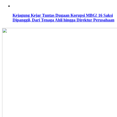
Kejagung Kejar Tuntas Dugaan Korupsi MBG! 16 Saksi
Dipanggil, Dari Tenaga Ahli hingga Direktur Perusahaan