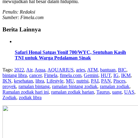
mewujudkan hal besar dalam hidupmu.
Penulis: Redaksi
Sumber: Fimela.com
Berita Lainnya
Safari Honai Satgas Yonif 700/WYC, Sentuhan Kasih
TNI untuk Warga Pedalaman Sinak
Tags:
2022
,
Air
,
Aqua
,
AQUARIUS
,
aries
,
ATM
,
bantuan
,
BIC
,
bintang libra
,
cancer
,
Fimela
,
fimela.com
,
Gemini
,
HUT
,
IG
,
IKM
,
IKN
,
kesehatan
,
libra
,
Lifestyle
,
MU
,
nutrisi
,
PAI
,
PAN
,
Pisces
,
proyek
,
ramalan bintang
,
ramalan bintang zodiak
,
ramalan zodiak
,
Ramalan zodiak hari ini
,
ramalan zodiak harian
,
Taurus
,
uang
,
UAS
,
Zodiak
,
zodiak libra