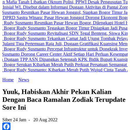
Tanah Libatkan Oknum Polisi, PPWI Desak Pengusutan Tuntas Kasus
L Disebut dalam Informasi Dugaan Aktivitas di Pantai Zore, Bea Cuk
 Resmikan Pasar Hewan Jonggol, Siapkan Bogor Timur Jadi Pusat P
stra Winara: Pasar Hewan Jonggol Dorong Ekonomi Bogor Timur
usmanto Resmikan Pasar Hewan Bogor, Dilengkapi Hotel Hewan dan F
Rudy Susmanto Tegaskan Bogor Timur Disiapkan Jadi Pusat Pertumb
Rudy Susmanto Revitalisasi SDN Tegal Benteng, Siswa Kini Belajar
Rudy Susmanto Tekankan Camat Jadi Ujung Tombak Pelayanan Masya
a Pertemuan Raja Juli, Dugaan Gratifikasi Kuansing Menguat
udy Susmanto Percepat Infrastruktur untuk Dongkrak Investasi
Dorong Career Center Aktif Setiap Hari Perluas Kesempatan Kerja
TPP ASN Dipangkas Setengah KPK Bidik Bupati Kuansing
Serukan Kibarkan Merah Putih Perkuat Persatuan Semangat Kemerdek
Rudy Susmanto: Kibarkan Merah Putih Wujud Cinta Tanah Air
Home
News
Yuuk, Habiskan Akhir Pekan Kalian
Dengan Baca Ramalan Zodiak Terupdate
Sore Ini
Siber 24 Jam
-
20 Aug 2022