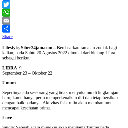
Facebook
Twitter
WhatsApp
Email
Share
Lifestyle, Siber24jam.com – B
erdasarkan ramalan zodiak bagi
kalian, pada Sabtu 20 Agustus 2022 dimulai dari bintang Libra
sebagai berikut:
LIBRA
♎
September 23 – Oktober 22
Umum
Sepertinya ada seseorang yang tidak menyukaimu di lingkungan
baru, kamu hanya perlu memperkenalkan diri dan tetap bersikap
dengan baik padanya. Aktivitas fisik rutin akan membantumu
mencapai kesehatan prima.
Love
Single: Sebuah acara mungkin akan mengantarkanmu pada