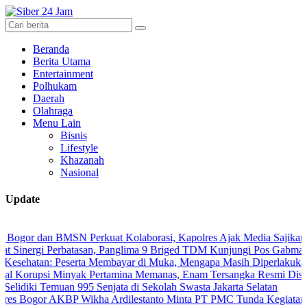
Beranda
Berita Utama
Entertainment
Polhukam
Daerah
Olahraga
Menu Lain
Bisnis
Lifestyle
Khazanah
Nasional
Update
an BMSN Perkuat Kolaborasi, Kapolres Ajak Media Sajikan Informasi
gi Perbatasan, Panglima 9 Briged TDM Kunjungi Pos Gabma Temajuk d
n: Peserta Membayar di Muka, Mengapa Masih Diperlakukan Berbeda
si Minyak Pertamina Memanas, Enam Tersangka Resmi Diseret ke Mej
 Temuan 995 Senjata di Sekolah Swasta Jakarta Selatan
r AKBP Wikha Ardilestanto Minta PT PMC Tunda Kegiatan Demi Ceg