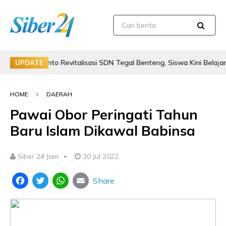
usmanto Revitalisasi SDN Tegal Benteng, Siswa Kini Belajar Lebih
UPDATE
HOME
DAERAH
Pawai Obor Peringati Tahun
Baru Islam Dikawal Babinsa
-
Siber 24 Jam
30 Jul 2022
Share
Facebook
Twitter
WhatsApp
Email