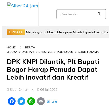
eserta Membayar di Muka, Mengapa Masih Diperlakukan Berbeda?
UPDATE
HOME
BERITA
UTAMA
•
DAERAH
•
LIFESTYLE
•
POLHUKAM
•
SLIDER UTAMA
DPK KNPI Dilantik, Plt Bupati
Bogor Harap Pemuda Dapat
Lebih Inovatif dan Kreatif
-
Siber 24 Jam
06 Jul 2022
Share
Facebook
Twitter
WhatsApp
Email